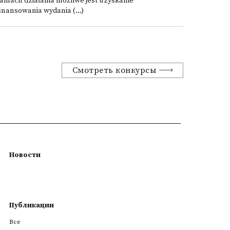
amach działania możliwe jest uzyskanie
inansowania wydania (...)
Смотреть конкурсы
Новости
Публикации
Все