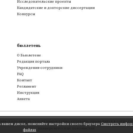
Исследовательские проекты
Кандидатские и докторские диссертации
Конкурсы
бюллетень
О Бьюлетене
Редакция портала
Учреждения-сотрудники
FAQ
Контакт
Регламент
Инструкция
Анкета
аньского центра суперкомпьютерно-сетевого
,
проводится в сотрудни
а вашем диске, поменяйте настройки своего браузера
Смотреть инфор
университетских полонистик
файлах