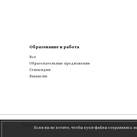
Образование и работа
Все
Образовательные предложения
Стипендии
Вакансии
Проект
Институт литературных исследований ПАН
и
Позн
Если вы не хотите, чтобы куки-файлы сохранялись н