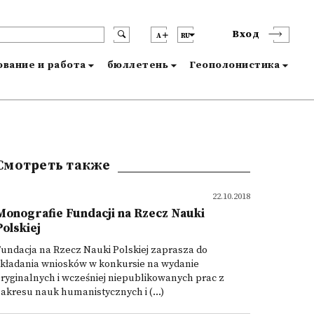
Вход
A
RU
вание и работа
бюллетень
Геополонистика
Смотреть также
22.10.2018
Monografie Fundacji na Rzecz Nauki
Polskiej
undacja na Rzecz Nauki Polskiej zaprasza do
składania wniosków w konkursie na wydanie
ryginalnych i wcześniej niepublikowanych prac z
akresu nauk humanistycznych i (...)