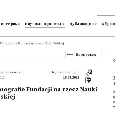
и интервью
Научные проекты
Публикации
Образо
Monografie Fundacji na rzecz Nauki Polskiej
Вернуться
 размещения:
Подача завок до:
2017
19.03.2018
ografie Fundacji na rzecz Nauki
F
skiej
o
z