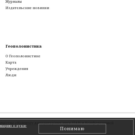
Журналы
Издательские новинки
Геополонистика
О Геополонистике
Kарта
Учреждения
Люди
честве с
Комитет литературных наук ПАН
и Конференцией
мацию о куки-
Понимаю