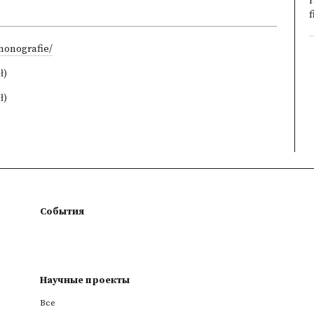
r
f
monografie/
ł)
ł)
События
Научные проекты
Все