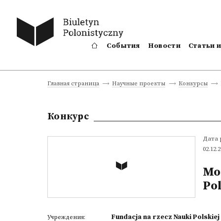
События
Новости
Статьи 
Главная страница
Научные проекты
Конкурсы
Конкурс
Дата
02.12.
Mon
Pol
Fundacja na rzecz Nauki Polskiej
Учреждения: