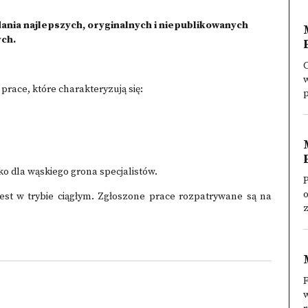
dania najlepszych, oryginalnych i niepublikowanych
ych.
w
ace, które charakteryzują się:
ko dla wąskiego grona specjalistów.
o
t w trybie ciągłym. Zgłoszone prace rozpatrywane są na
F