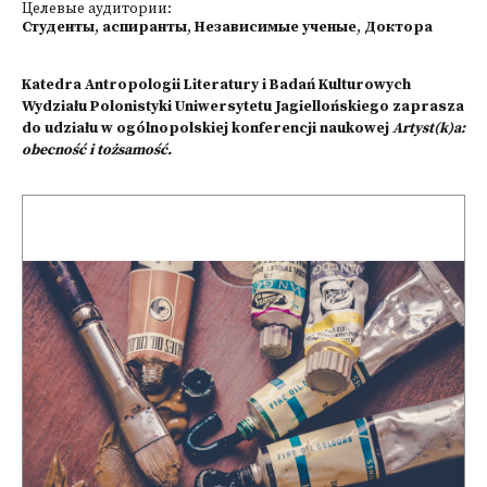
Целевые аудитории:
Студенты
,
аспиранты
,
Независимые ученые
,
Доктора
Katedra Antropologii Literatury i Badań Kulturowych
Wydziału Polonistyki Uniwersytetu Jagiellońskiego zaprasza
do udziału w ogólnopolskiej konferencji naukowej
Artyst(k)a:
obecność i tożsamość.