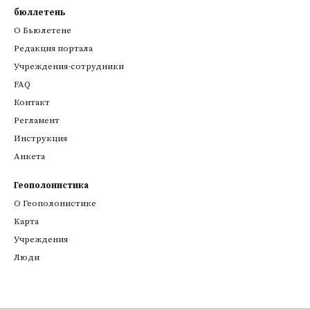
бюллетень
О Бьюлетене
Редакция портала
Учреждения-сотрудники
FAQ
Контакт
Регламент
Инструкция
Анкета
Геополонистика
О Геополонистике
Kарта
Учреждения
Люди