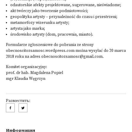
odautorskie afekty projektowane, sugerowane, nieświadome;
akt twórczy jako tworzenie podmiotowości;
geopolityka artysty – przynależność do czasu i przestrzeni;
metamorfozy wizerunku artysty;
artysta jako marka;
środowisko artysty (dom, pracownia, miasto).
Formularze zgłoszeniowe do pobrania ze strony
obecnoscitozsamosc.wordpress.com można wysyłać do 20 marca
2018 roku na adres obecnoscitozsamosc@gmail.com.
Komitet organizacyjny:
prof. dr hab. Magdalena Popiel
mgr Klaudia Węgrzyn
Разместить:
Информация