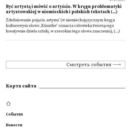
Być artystą i mówić o artyście. W kręgu problematyki
artystowskiej w niemieckich i polskich tekstach (...)
Zdefiniowanie pojęcia ‚artysta’ (w niemieckojęzycznym kręgu
kulturowym słowo ‚Künstler’ oznacza człowieka tworzącego
kreatywnie dzieła sztuki, w szerokim tego słowa znaczeniu), (...)
Смотреть события
Kарта сайта
События
Новости