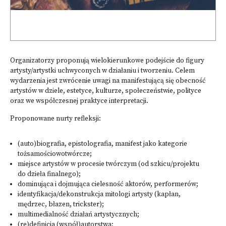
Organizatorzy proponują wielokierunkowe podejście do figury
artysty/artystki uchwyconych w działaniu i tworzeniu. Celem
wydarzenia jest zwrócenie uwagi na manifestującą się obecność
artystów w dziele, estetyce, kulturze, społeczeństwie, polityce
oraz we współczesnej praktyce interpretacji.
Proponowane nurty refleksji:
(auto)biografia, epistolografia, manifest jako kategorie
tożsamościowotwórcze;
miejsce artystów w procesie twórczym (od szkicu/projektu
do dzieła finalnego);
dominująca i dojmująca cielesność aktorów, performerów;
identyfikacja/dekonstrukcja mitologi artysty (kapłan,
mędrzec, błazen, trickster);
multimedialność działań artystycznych;
(re)definicja (współ)autorstwa;