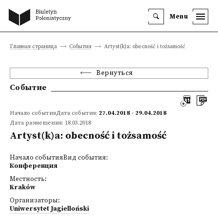
Menu
Главная страница
События
Artyst(k)a: obecność i tożsamość
Вернуться
Событие
Начало событияДата события:
27.04.2018 - 29.04.2018
Дата размещения: 18.03.2018
Artyst(k)a: obecność i tożsamość
Начало событияВид события:
Конференция
Местность:
Kraków
Организаторы:
Uniwersytet Jagielloński