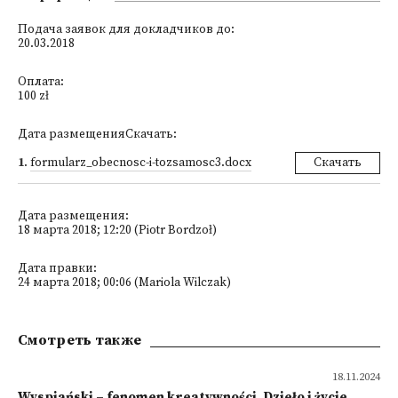
Подача заявок для докладчиков до:
20.03.2018
Оплата:
100 zł
Дата размещенияСкачать:
1
.
formularz_obecnosc-i-tozsamosc3.docx
Скачать
Дата размещения:
18 марта 2018; 12:20 (Piotr Bordzoł)
Дата правки:
24 марта 2018; 00:06 (Mariola Wilczak)
Смотреть также
18.11.2024
Wyspiański – fenomen kreatywności. Dzieło i życie