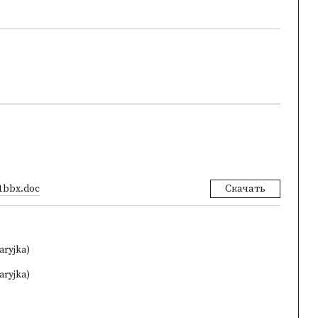
1bbx.doc
Скачать
aryjka)
aryjka)