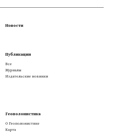
Новости
Публикации
Все
Журналы
Издательские новинки
Геополонистика
О Геополонистике
Kарта