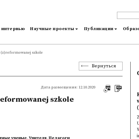
и интервью
Научные проекты
Публикации
Образо
w (z)reformowanej szkole
Вернуться
Дата размещения: 12.10.2020
reformowanej szkole
(
Z
U
i
имые ученые
,
Учителя
,
Педагоги