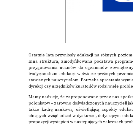
Ostatnie lata przyniosły edukacji na różnych pozio
Inna struktura, zmodyfikowana podstawa programow
przygotowania uczniów do egzaminów zewnętrzny
tradycjonalizm edukacji w świecie prężnych przemi
stawianych nauczycielom. Potrzeba sprostania wymi
dyrekcji czy urzędników kuratoriów rodzi wiele probl
Mamy nadzieję, że zaproponowane przez nas spotkan
polonistów – zarówno doświadczonych nauczycieli jak 
także kadrę naukową, oświetlającą aspekty eduka
chcących wziąć udział w dyskursie, dotyczącym eduka
propozycji wystąpień w następujących zakresach pr