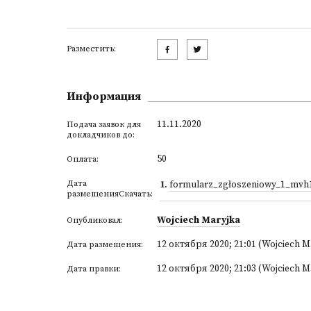
Разместить:
Информация
11.11.2020
Подача заявок для
докладчиков до:
50
Оплата:
Дата
1
.
formularz_zgłoszeniowy_1_mvh
размещенияСкачать:
Wojciech Maryjka
Опубликовал:
12 октября 2020; 21:01 (Wojciech M
Дата размещения:
12 октября 2020; 21:03 (Wojciech M
Дата правки: