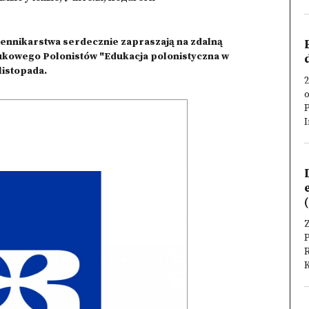
ziennikarstwa serdecznie zapraszają na zdalną
ukowego Polonistów "Edukacja polonistyczna w
listopada.
2
o
I
Z
P
R
K