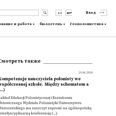
Вход
A
RU
вание и работа
бюллетень
Геополонистика
Смотреть также
19.06.2018
Kompetencje nauczyciela polonisty we
współczesnej szkole. Między schematem a
...)
akład Edukacji Polonistycznej i Kształcenia
stawicznego Wydziału Polonistyki Uniwersytetu
Warszawskiego ma zaszczyt zaprosić na ogólnopolską
nterdyscyplinarną konferencję (...)