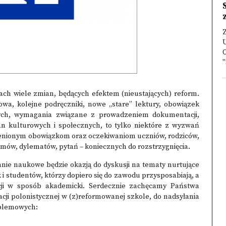
Z
O
"
mach wiele zmian, będących efektem (nieustających) reform.
a, kolejne podręczniki, nowe „stare” lektury, obowiązek
ch, wymagania związane z prowadzeniem dokumentacji,
an kulturowych i społecznych, to tylko niektóre z wyzwań
enionym obowiązkom oraz oczekiwaniom uczniów, rodziców,
emów, dylematów, pytań – koniecznych do rozstrzygnięcia.
ie naukowe będzie okazją do dyskusji na tematy nurtujące
i studentów, którzy dopiero się do zawodu przysposabiają, a
cji w sposób akademicki. Serdecznie zachęcamy Państwa
cji polonistycznej w (z)reformowanej szkole, do nadsyłania
oblemowych: