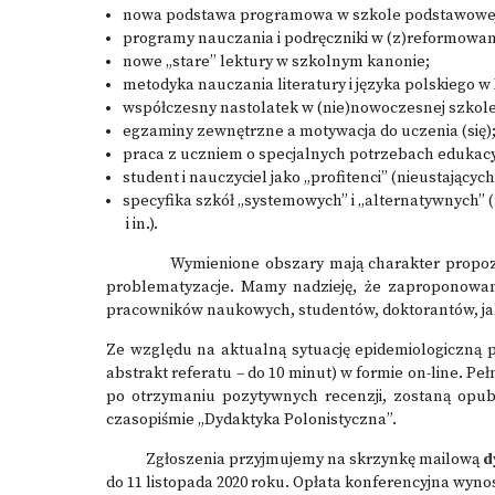
nowa podstawa programowa w szkole podstawowej
programy nauczania i podręczniki w (z)reformowan
nowe „stare” lektury w szkolnym kanonie;
metodyka nauczania literatury i języka polskiego w
współczesny nastolatek w (nie)nowoczesnej szkole
egzaminy zewnętrzne a motywacja do uczenia (się)
praca z uczniem o specjalnych potrzebach edukacy
student i nauczyciel jako „profitenci” (nieustającyc
specyfika szkół „systemowych” i „alternatywnych” 
i in.).
Wymienione obszary mają charakter propozycji 
problematyzacje. Mamy nadzieję, że zaproponowana
pracowników naukowych, studentów, doktorantów, ja
Ze względu na aktualną sytuację epidemiologiczną
abstrakt referatu – do 10 minut) w formie on-line. 
po otrzymaniu pozytywnych recenzji, zostaną opu
czasopiśmie „Dydaktyka Polonistyczna”.
Zgłoszenia przyjmujemy na skrzynkę mailową
d
do 11 listopada 2020 roku. Opłata konferencyjna wynos