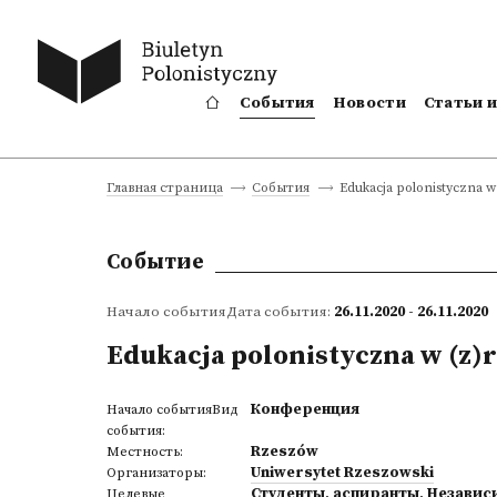
События
Новости
Статьи 
Edukacja polonistyczna 
Главная страница
События
Событие
Начало событияДата события:
26.11.2020 - 26.11.2020
Edukacja polonistyczna w (z)
Конференция
Начало событияВид
события:
Rzeszów
Местность:
Uniwersytet Rzeszowski
Организаторы:
Студенты
,
аспиранты
,
Независ
Целевые