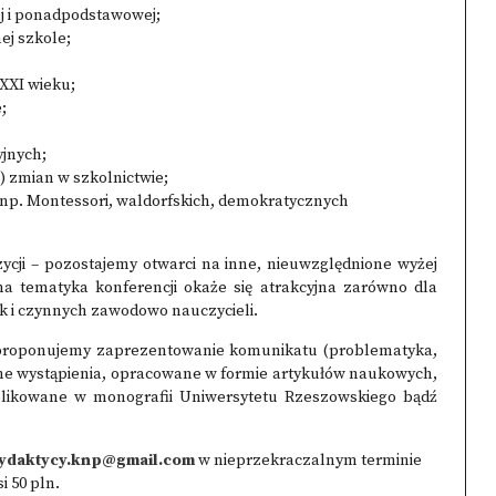
 i ponadpodstawowej;
ej szkole;
 XXI wieku;
;
;
jnych;
h) zmian w szkolnictwie;
(np. Montessori, waldorfskich, demokratycznych
– pozostajemy otwarci na inne, nieuwzględnione wyżej
 tematyka konferencji okaże się atrakcyjna zarówno dla
k i czynnych zawodowo nauczycieli.
 proponujemy zaprezentowanie komunikatu (problematyka,
Pełne wystąpienia, opracowane w formie artykułów naukowych,
blikowane w monografii Uniwersytetu Rzeszowskiego bądź
ydaktycy.knp@gmail.com
w nieprzekraczalnym terminie
i 50 pln.