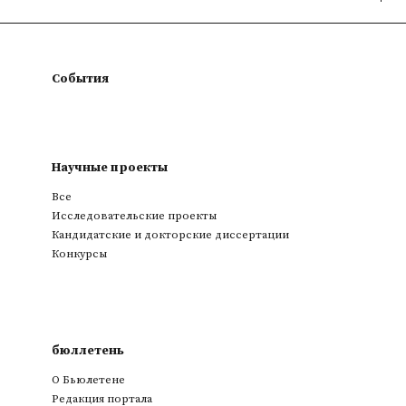
События
Научные проекты
Все
Исследовательские проекты
Кандидатские и докторские диссертации
Конкурсы
бюллетень
О Бьюлетене
Редакция портала