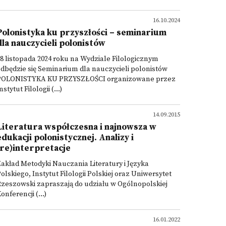
16.10.2024
Polonistyka ku przyszłości – seminarium
dla nauczycieli polonistów
8 listopada 2024 roku na Wydziale Filologicznym
dbędzie się Seminarium dla nauczycieli polonistów
POLONISTYKA KU PRZYSZŁOŚCI organizowane przez
nstytut Filologii (...)
14.09.2015
Literatura współczesna i najnowsza w
edukacji polonistycznej. Analizy i
(re)interpretacje
akład Metodyki Nauczania Literatury i Języka
olskiego, Instytut Filologii Polskiej oraz Uniwersytet
zeszowski zapraszają do udziału w Ogólnopolskiej
onferencji (...)
16.01.2022