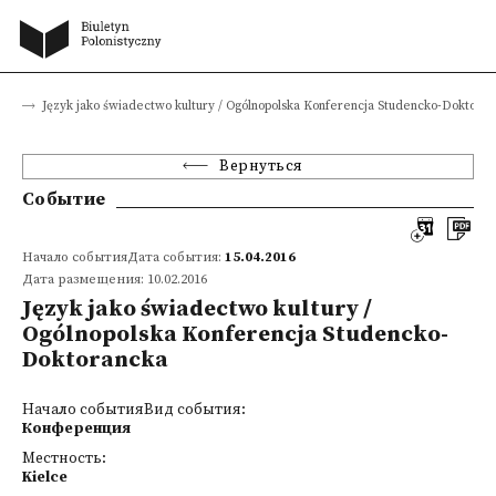
ия
Język jako świadectwo kultury / Ogólnopolska Konferencja Studencko-Doktora
Вернуться
Событие
Начало событияДата события:
15.04.2016
Дата размещения: 10.02.2016
Język jako świadectwo kultury /
Ogólnopolska Konferencja Studencko-
Doktorancka
Начало событияВид события:
Конференция
Местность:
Kielce