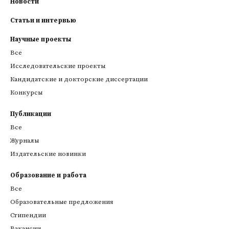
Новости
Статьи и интервью
Научные проекты
Все
Исследовательские проекты
Кандидатские и докторские диссертации
Конкурсы
Публикации
Все
Журналы
Издательские новинки
Образование и работа
Все
Образовательные предложения
Стипендии
Вакансии