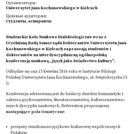
Организаторы:
Uniwersytet Jana Kochanowskiego w Kielcach
Целевые аудитории:
Студенты
,
аспиранты
Studenckie Koło Naukowe Dialektologiczne wraz z
Uczelnianą Radą Samorządu Doktorantów Uniwersytetu Jana
Kochanowskiego w Kielcach zapraszają studentów i
doktorantów na interdyscyplinarną ogólnopolską
konferencję naukową „Język jako świadectwo kultury”.
Odbędzie się ona 15 kwietnia 2016 roku w Instytucie Filologii
Polskiej Uniwersytetu Jana Kochanowskiego, ul. Świętokrzyska 15
G.
Konferencja adresowana jest do badaczy dziedzin humanistyki z
zakresu językoznawstwa, literaturoznawstwa, kulturoznawstwa i
innych dyscyplin naukowych. Referentom proponujemy
następujące pola tematyczne
:
przejawy świadomości językowo-kulturowej współczesnych
Polaków,