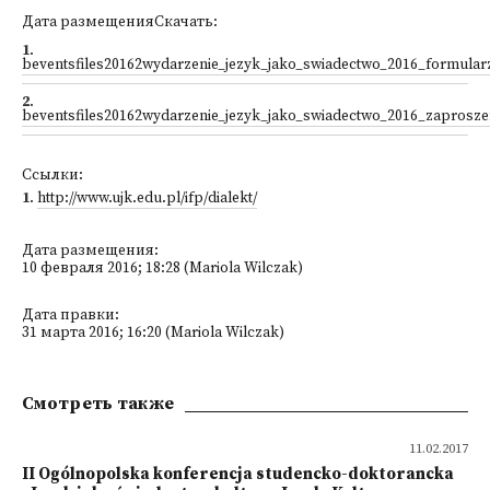
Дата размещенияСкачать:
1
.
beventsfiles20162wydarzenie_jezyk_jako_swiadectwo_2016_formular
2
.
beventsfiles20162wydarzenie_jezyk_jako_swiadectwo_2016_zaprosze
Ссылки:
1
.
http://www.ujk.edu.pl/ifp/dialekt/
Дата размещения:
10 февраля 2016; 18:28 (Mariola Wilczak)
Дата правки:
31 марта 2016; 16:20 (Mariola Wilczak)
Смотреть также
11.02.2017
II Ogólnopolska konferencja studencko-doktorancka