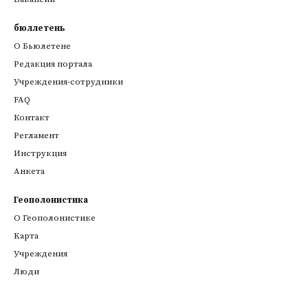
бюллетень
О Бьюлетене
Редакция портала
Учреждения-сотрудники
FAQ
Контакт
Регламент
Инструкция
Анкета
Геополонистика
О Геополонистике
Kарта
Учреждения
Люди