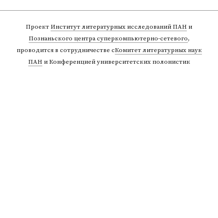
Проект
Институт литературных исследований ПАН
и
Познаньского центра суперкомпьютерно-сетевого
,
проводится в сотрудничестве с
Комитет литературных наук
ПАН
и Конференцией университетских полонистик