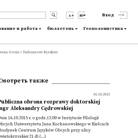
Вход
A
RU
вание и работа
бюллетень
Геополонистика
owana Irenie i Tadeuszowi Byrskim
Смотреть также
01.10.2015
Publiczna obrona rozprawy doktorskiej
mgr Aleksandry Cędrowskiej
nia 16.10.2015 r. o godz.12:00 w Instytucie Filologii
Obcych Uniwersytetu Jana Kochanowskiego w Kielcach
(budynek Centrum Języków Obcych przy ulicy
więtokrzyskiej 21 d) (...)