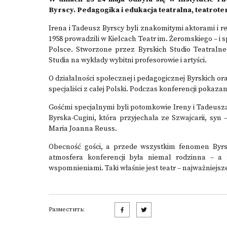
Byrscy. Pedagogika i edukacja teatralna, teatrote
Irena i Tadeusz Byrscy byli znakomitymi aktorami i r
1958 prowadzili w Kielcach Teatr im. Żeromskiego – i s
Polsce. Stworzone przez Byrskich Studio Teatralne 
Studia na wykłady wybitni profesorowie i artyści.
O działalności społecznej i pedagogicznej Byrskich or
specjaliści z całej Polski. Podczas konferencji pokaz
Gośćmi specjalnymi byli potomkowie Ireny i Tadeusza
Byrska-Cugini, która przyjechała ze Szwajcarii, syn
Maria Joanna Reuss.
Obecność gości, a przede wszystkim fenomen Byrski
atmosfera konferencji była niemal rodzinna – a
wspomnieniami. Taki właśnie jest teatr – najważniejsz
Разместить: