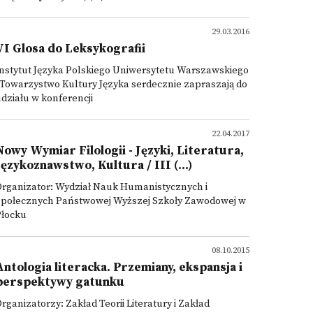
29.03.2016
VI Glosa do Leksykografii
nstytut Języka Polskiego Uniwersytetu Warszawskiego
 Towarzystwo Kultury Języka serdecznie zapraszają do
działu w konferencji
22.04.2017
Nowy Wymiar Filologii - Języki, Literatura,
Językoznawstwo, Kultura / III (...)
Organizator: Wydział Nauk Humanistycznych i
Społecznych Państwowej Wyższej Szkoły Zawodowej w
Płocku
08.10.2015
Antologia literacka. Przemiany, ekspansja i
perspektywy gatunku
rganizatorzy: Zakład Teorii Literatury i Zakład