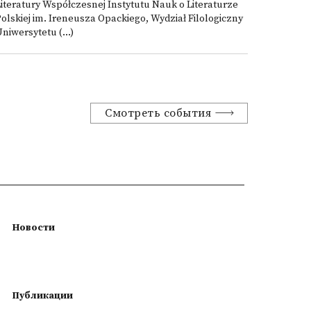
iteratury Współczesnej Instytutu Nauk o Literaturze
olskiej im. Ireneusza Opackiego, Wydział Filologiczny
niwersytetu (...)
Смотреть события
Новости
Публикации