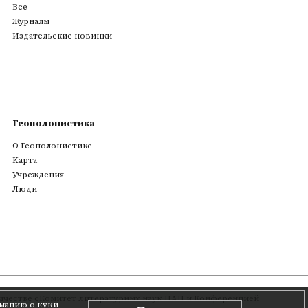
Все
Журналы
Издательские новинки
Геополонистика
О Геополонистике
Kарта
Учреждения
Люди
честве с
Комитет литературных наук ПАН
и Конференцией
мацию о куки-