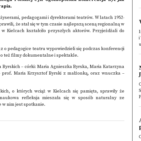
rapia.
eżyserami, pedagogami i dyrektorami teatrów. W latach 1952-
prawili, że stał się w tym czasie najlepszą sceną regionalną w
w Kielcach kształciło przyszłych aktorów. Przyjeżdżali do
I
i
u
az o pedagogice teatru wypowiedzieli się podczas konferencji
ano też filmy dokumentalne i spektakle.
 Byrskich – córki: Maria Agnieszka Byrska, Maria Katarzyna
 – prof. Maria Krzysztof Byrski z małżonką, oraz wnuczka –
ch, o których wciąż w Kielcach się pamięta, sprawiły że
 naukowa refleksja mieszała się w sposób naturalny ze
e w nim jest spotkanie.
O