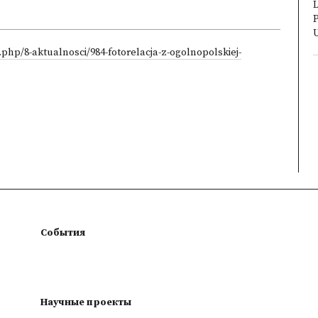
L
P
U
.php/8-aktualnosci/984-fotorelacja-z-ogolnopolskiej-
События
Научные проекты