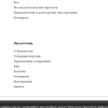
Все
Исследовательские проекты
Кандидатские и докторские диссертации
Конкурсы
бюллетень
О Бьюлетене
Редакция портала
Учреждения-сотрудники
FAQ
Контакт
Регламент
Инструкция
Анкета
аньского центра суперкомпьютерно-сетевого
,
проводится в сотрудни
а вашем диске, поменяйте настройки своего браузера
Смотреть инфор