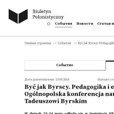
События
Новости
Статьи 
Być jak Byrscy. Pedagogi
Главная страница
События
Событие
Дата размещения: 13.05.2016
Начало с
Być jak Byrscy. Pedagogika i e
Ogólnopolska konferencja na
Tadeuszowi Byrskim
W dniach 23-24 maja odbyła się w Instytucie Fi