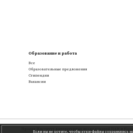
Образование и работа
Все
Образовательные предложения
Стипендии
Вакансии
Проект
Институт литературных исследований ПАН
и
Позн
Если вы не хотите, чтобы куки-файлы сохранялись н