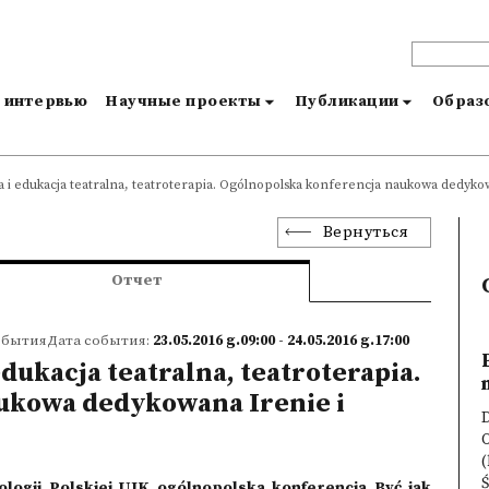
и интервью
Научные проекты
Публикации
Образо
ka i edukacja teatralna, teatroterapia. Ogólnopolska konferencja naukowa dedyk
Вернуться
Отчет
обытияДата события:
23.05.2016 g.09:00 - 24.05.2016 g.17:00
dukacja teatralna, teatroterapia.
ukowa dedykowana Irenie i
D
Ś
lologii Polskiej UJK ogólnopolska konferencja Być jak