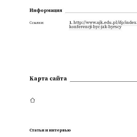
Информация
1
.
http://www.ujk.edu.pl/ifp/index
Ссылки:
konferencji-byc-jak-byrscy
Kарта сайта
Статьи и интервью