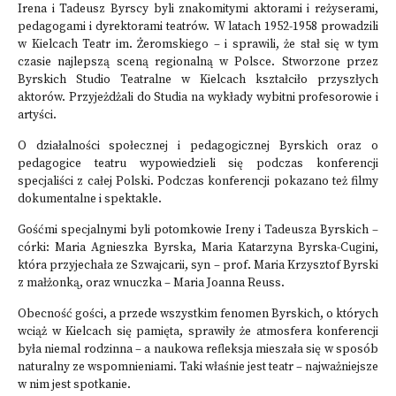
Irena i Tadeusz Byrscy byli znakomitymi aktorami i reżyserami,
pedagogami i dyrektorami teatrów. W latach 1952-1958 prowadzili
w Kielcach Teatr im. Żeromskiego – i sprawili, że stał się w tym
czasie najlepszą sceną regionalną w Polsce. Stworzone przez
Byrskich Studio Teatralne w Kielcach kształciło przyszłych
aktorów. Przyjeżdżali do Studia na wykłady wybitni profesorowie i
artyści.
O działalności społecznej i pedagogicznej Byrskich oraz o
pedagogice teatru wypowiedzieli się podczas konferencji
specjaliści z całej Polski. Podczas konferencji pokazano też filmy
dokumentalne i spektakle.
Gośćmi specjalnymi byli potomkowie Ireny i Tadeusza Byrskich –
córki: Maria Agnieszka Byrska, Maria Katarzyna Byrska-Cugini,
która przyjechała ze Szwajcarii, syn – prof. Maria Krzysztof Byrski
z małżonką, oraz wnuczka – Maria Joanna Reuss.
Obecność gości, a przede wszystkim fenomen Byrskich, o których
wciąż w Kielcach się pamięta, sprawiły że atmosfera konferencji
była niemal rodzinna – a naukowa refleksja mieszała się w sposób
naturalny ze wspomnieniami. Taki właśnie jest teatr – najważniejsze
w nim jest spotkanie.