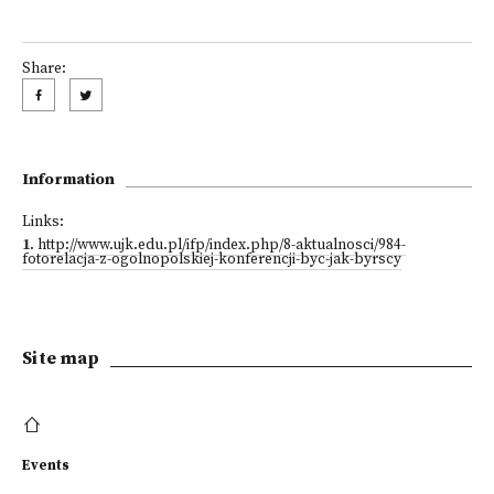
Share:
Information
Links:
1
.
http://www.ujk.edu.pl/ifp/index.php/8-aktualnosci/984-
fotorelacja-z-ogolnopolskiej-konferencji-byc-jak-byrscy
Site map
Events