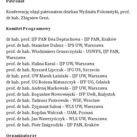
Patronat
Konferencję objął patronatem dziekan Wydziału Polonistyki, prof.
dr hab. Zbigniew Greń.
Komitet Programowy
dr hab. prof. IJP PAN Ewa Deptuchowa – IJP PAN, Kraków
prof. dr hab. Stanisław Dubisz – IPS UW, Warszawa
prof. dr hab. Włodzimierz Gruszczyński – USWPS, IJP PAN,
Warszawa
prof. dr hab. Halina Karaś – IJP UW, Warszawa
prof. dr hab. Ryszard Lipczuk – IFG US, Szczecin
dr hab. prof. UW Marek Łaziński – IJP UW, Warszawa
dr hab. prof. UG Bożena Matuszczyk – IFP UG, Gdańsk
prof. dr hab. Andrzej Markowski – IJP UW, Warszawa
prof. dr hab. Bogusław Nowowiejski – IFP UwB, Białystok
prof. dr hab. Tadeusz Piotrowski – WSF, Wrocław
prof. dr hab. Zygmunt Saloni – WLS UW, Warszawa
prof. dr hab. Bogdan Walczak – UAM, Poznań
prof. dr hab. Jan Wawrzyńczyk – WLS UW, Warszawa
prof. dr hab. Piotr Żmigrodzki – IJP PAN, Kraków
Organizatorzy