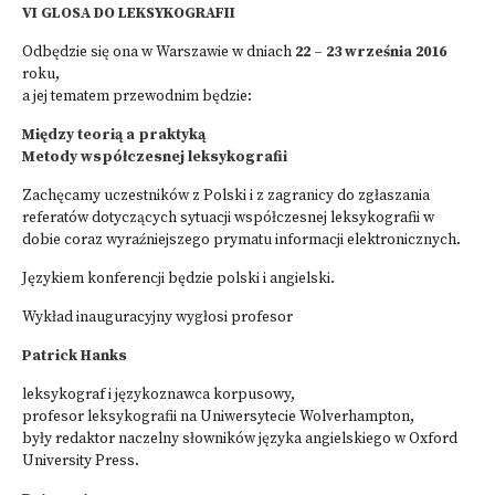
VI GLOSA DO LEKSYKOGRAFII
Odbędzie się ona w Warszawie w dniach
22 – 23 września 2016
roku,
a jej tematem przewodnim będzie:
Między teorią a praktyką
Metody współczesnej leksykografii
Zachęcamy uczestników z Polski i z zagranicy do zgłaszania
referatów dotyczących sytuacji współczesnej leksykografii w
dobie coraz wyraźniejszego prymatu informacji elektronicznych.
Językiem konferencji będzie polski i angielski.
Wykład inauguracyjny wygłosi profesor
Patrick Hanks
leksykograf i językoznawca korpusowy,
profesor leksykografii na Uniwersytecie Wolverhampton,
były redaktor naczelny słowników języka angielskiego w Oxford
University Press.