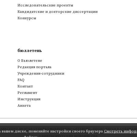
Исследовательские проекты
Кандидатские и докторские диссертации
Конкурсы
бюллетень
О Бьюлетене
Редакция портала
Учреждения-сотрудники
FAQ
Контакт
Регламент
Инструкция
Анкета
аньского центра суперкомпьютерно-сетевого
,
проводится в сотрудни
а вашем диске, поменяйте настройки своего браузера
Смотреть инфор
университетских полонистик