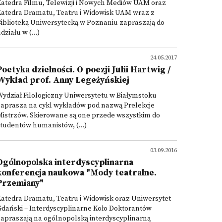
atedra Filmu, Telewizji i Nowych Mediów UAM oraz
Katedra Dramatu, Teatru i Widowisk UAM wraz z
iblioteką Uniwersytecką w Poznaniu zapraszają do
działu w (...)
24.05.2017
Poetyka dzielności. O poezji Julii Hartwig /
Wykład prof. Anny Legeżyńskiej
ydział Filologiczny Uniwersytetu w Białymstoku
zaprasza na cykl wykładów pod nazwą Prelekcje
Mistrzów. Skierowane są one przede wszystkim do
tudentów humanistów, (...)
03.09.2016
Ogólnopolska interdyscyplinarna
konferencja naukowa "Mody teatralne.
Przemiany"
atedra Dramatu, Teatru i Widowisk oraz Uniwersytet
dański – Interdyscyplinarne Koło Doktorantów
apraszają na ogólnopolską interdyscyplinarną