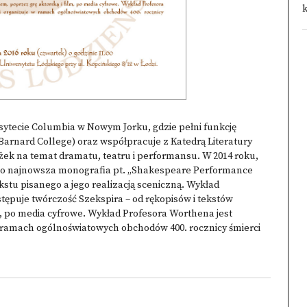
k
sytecie Columbia w Nowym Jorku, gdzie pełni funkcję
Barnard College) oraz współpracuje z Katedrą Literatury
ążek na temat dramatu, teatru i performansu. W 2014 roku,
ego najnowsza monografia pt. „Shakespeare Performance
ekstu pisanego a jego realizacją sceniczną. Wykład
tępuje twórczość Szekspira – od rękopisów i tekstów
, po media cyfrowe. Wykład Profesora Worthena jest
 ramach ogólnoświatowych obchodów 400. rocznicy śmierci