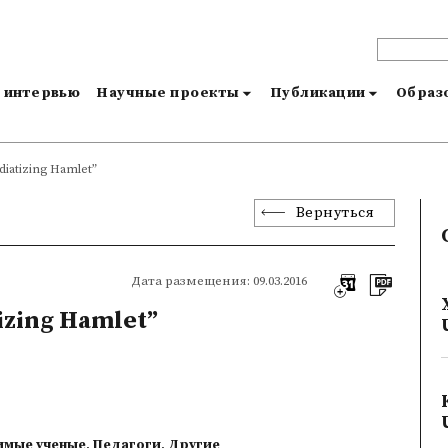
и интервью
Научные проекты
Публикации
Образо
diatizing Hamlet”
Вернуться
Дата размещения: 09.03.2016
izing Hamlet”
имые ученые
,
Педагоги
,
Другие