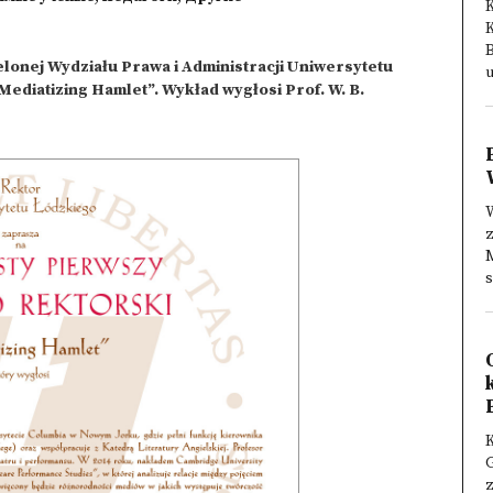
K
B
ielonej Wydziału Prawa i Administracji Uniwersytetu
u
Mediatizing Hamlet”. Wykład wygłosi Prof. W. B.
W
s
K
G
z