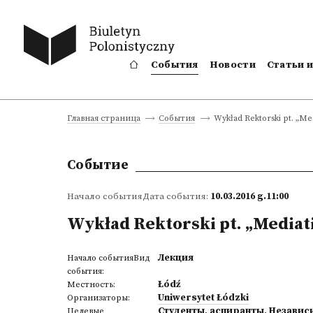
События
Новости
Статьи 
Wykład Rektorski pt. „Me
Главная страница
События
Событие
Начало событияДата события:
10.03.2016 g.11:00
Wykład Rektorski pt. „Mediat
Лекция
Начало событияВид
события:
Łódź
Местность:
Uniwersytet Łódzki
Организаторы:
Студенты
,
аспиранты
,
Независ
Целевые