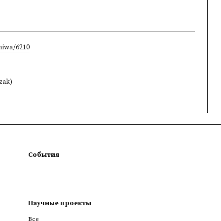
chiwa/6210
zak)
События
Научные проекты
Все