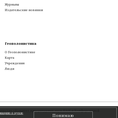
Журналы
Издательские новинки
Геополонистика
О Геополонистике
Kарта
Учреждения
Люди
честве с
Комитет литературных наук ПАН
и Конференцией
мацию о куки-
Понимаю