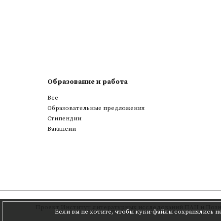
Образование и работа
Все
Образовательные предложения
Стипендии
Вакансии
Проект
Институт литературных исследований ПАН
и
Позн
Если вы не хотите, чтобы куки-файлы сохранялись н