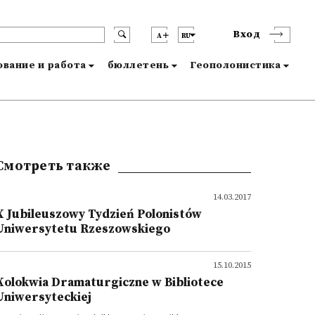
Вход
A
RU
вание и работа
бюллетень
Геополонистика
Смотреть также
14.03.2017
X Jubileuszowy Tydzień Polonistów
Uniwersytetu Rzeszowskiego
15.10.2015
Kolokwia Dramaturgiczne w Bibliotece
Uniwersyteckiej