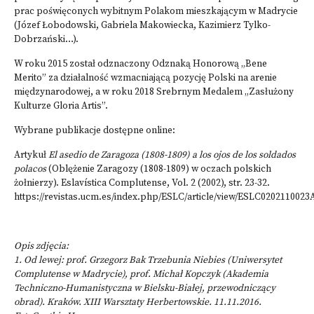
prac poświęconych wybitnym Polakom mieszkającym w Madrycie
(Józef Łobodowski, Gabriela Makowiecka, Kazimierz Tylko-
Dobrzański…).
W roku 2015 został odznaczony Odznaką Honorową „Bene
Merito” za działalność wzmacniającą pozycję Polski na arenie
międzynarodowej, a w roku 2018 Srebrnym Medalem „Zasłużony
Kulturze Gloria Artis”.
Wybrane publikacje dostępne online:
Artykuł
El asedio de Zaragoza (1808-1809) a los ojos de los soldados
polacos
(Oblężenie Zaragozy (1808-1809) w oczach polskich
żołnierzy). Eslavística Complutense, Vol. 2 (2002), str. 23-32.
https://revistas.ucm.es/index.php/ESLC/article/view/ESLC0202110023
Opis zdjęcia:
1. Od lewej: prof. Grzegorz Bak Trzebunia Niebies (Uniwersytet
Complutense w Madrycie), prof. Michał Kopczyk (Akademia
Techniczno-Humanistyczna w Bielsku-Białej, przewodniczący
obrad). Kraków. XIII Warsztaty Herbertowskie. 11.11.2016.