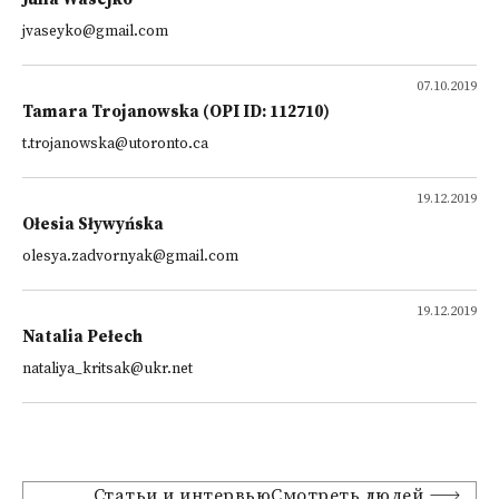
jvaseyko@gmail.com
07.10.2019
Tamara Trojanowska (OPI ID: 112710)
t.trojanowska@utoronto.ca
19.12.2019
Ołesia Sływyńska
olesya.zadvornyak@gmail.com
19.12.2019
Natalia Pełech
nataliya_kritsak@ukr.net
Статьи и интервьюСмотреть людей