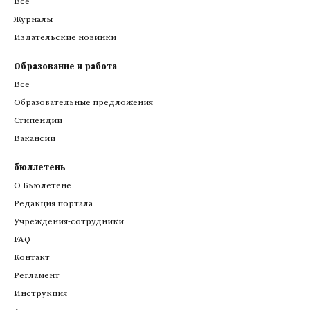
Все
Журналы
Издательские новинки
Образование и работа
Все
Образовательные предложения
Стипендии
Вакансии
бюллетень
О Бьюлетене
Редакция портала
Учреждения-сотрудники
FAQ
Контакт
Регламент
Инструкция