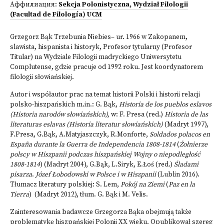
Аффилиация:
Sekcja Polonistyczna, Wydział Filologii
(Facultad de Filología) UCM
Grzegorz Bąk Trzebunia Niebies– ur. 1966 w Zakopanem,
slawista, hispanista i historyk, Profesor tytularny (Profesor
Titular) na Wydziale Filologii madryckiego Uniwersytetu
Complutense, gdzie pracuje od 1992 roku. Jest koordynatorem
filologii słowiańskiej.
Autor i współautor prac na temat historii Polski i historii relacji
polsko-hiszpańskich m.in.: G. Bąk,
Historia de los pueblos eslavos
(Historia narodów słowiańskich),
w: F. Presa (red.)
Historia de las
literaturas eslavas (Historia literatur słowiańskich)
(Madryt 1997),
F.Presa, G.Bąk, A.Matyjaszczyk, R.Monforte,
Soldados polacos en
España durante la Guerra de Independencia 1808-1814
(
Żołnierze
polscy w Hiszpanii podczas hiszpańskiej Wojny o niepodległość
1808-1814
) (Madryt 2004), G.Bąk, L.Siryk, E.Łoś (red.)
Śladami
pisarza
.
Józef Łobodowski w Polsce i w Hiszpanii
(Lublin 2016).
Tłumacz literatury polskiej: S. Lem,
Pokój na Ziemi
(
Paz en la
Tierra
)
(Madryt 2012), tłum. G. Bąk i M. Velis.
Zainteresowania badawcze Grzegorza Bąka obejmują także
problematykę hiszpańskiej Polonii XX wieku. Opublikował szereg