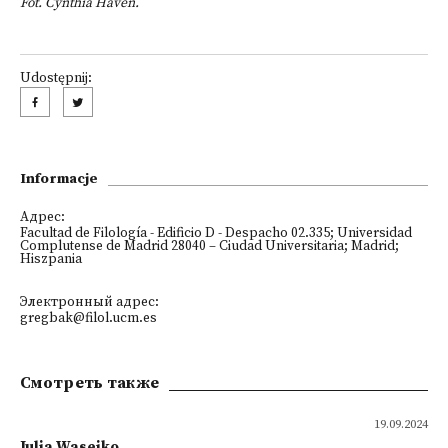
Fot. Cynthia Haven.
Udostępnij:
Informacje
Адрес:
Facultad de Filología - Edificio D - Despacho 02.335; Universidad
Complutense de Madrid
28040 – Ciudad Universitaria; Madrid;
Hiszpania
Электронный адрес:
gregbak@filol.ucm.es
Смотреть также
19.09.2024
Julia Wasejko