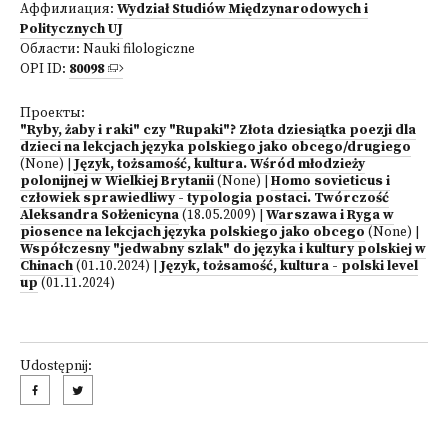
Аффилиация:
Wydział Studiów Międzynarodowych i
Politycznych UJ
Области:
Nauki filologiczne
OPI ID:
80098
Проекты:
"Ryby, żaby i raki" czy "Rupaki"? Złota dziesiątka poezji dla
dzieci na lekcjach języka polskiego jako obcego/drugiego
(None)
|
Język, tożsamość, kultura. Wśród młodzieży
polonijnej w Wielkiej Brytanii
(None)
|
Homo sovieticus i
człowiek sprawiedliwy - typologia postaci. Twórczość
Aleksandra Sołżenicyna
(18.05.2009)
|
Warszawa i Ryga w
piosence na lekcjach języka polskiego jako obcego
(None)
|
Współczesny "jedwabny szlak" do języka i kultury polskiej w
Chinach
(01.10.2024)
|
Język, tożsamość, kultura - polski level
up
(01.11.2024)
Udostępnij: