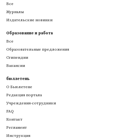
Все
Журналы
Издательские новинки
Образование и работа
Все
Образовательные предложения
Стипендии
Вакансии
бюллетень
О Бьюлетене
Редакция портала
Учреждения-сотрудники
FAQ
Контакт
Регламент
Инструкция