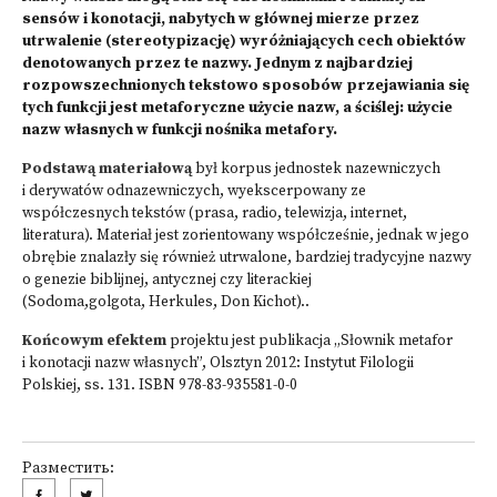
sensów i konotacji, nabytych w głównej mierze przez
utrwalenie (stereotypizację) wyróżniających cech obiektów
denotowanych przez te nazwy. Jednym z najbardziej
rozpowszechnionych tekstowo sposobów przejawiania się
tych funkcji jest metaforyczne użycie nazw, a ściślej: użycie
nazw własnych w funkcji nośnika metafory.
Podstawą materiałową
był korpus jednostek nazewniczych
i derywatów odnazewniczych, wyekscerpowany ze
współczesnych tekstów (prasa, radio, telewizja, internet,
literatura). Materiał jest zorientowany współcześnie, jednak w jego
obrębie znalazły się również utrwalone, bardziej tradycyjne nazwy
o genezie biblijnej, antycznej czy literackiej
(Sodoma,golgota, Herkules, Don Kichot)..
Końcowym efektem
projektu jest publikacja „Słownik metafor
i konotacji nazw własnych”, Olsztyn 2012: Instytut Filologii
Polskiej, ss. 131. ISBN 978-83-935581-0-0
Разместить: