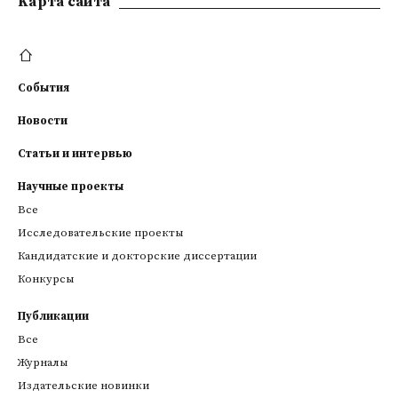
Kарта сайта
События
Новости
Статьи и интервью
Научные проекты
Все
Исследовательские проекты
Кандидатские и докторские диссертации
Конкурсы
Публикации
Все
Журналы
Издательские новинки