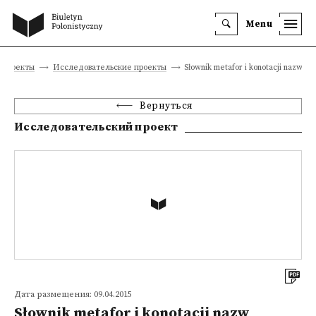
Menu
 проекты
Исследовательские проекты
Słownik metafor i konotacji nazw wł
Вернуться
Исследовательский проект
Дата размещения: 09.04.2015
Słownik metafor i konotacji nazw