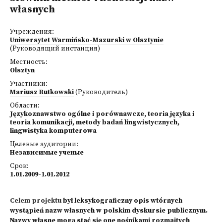
własnych
Учреждения:
Uniwersytet Warmińsko-Mazurski w Olsztynie
(Руководящий инстанция)
Местность:
Olsztyn
Участники:
Mariusz Rutkowski
(Руководитель)
Области:
Językoznawstwo ogólne i porównawcze, teoria języka i
teoria komunikacji, metody badań lingwistycznych,
lingwistyka komputerowa
Целевые аудитории:
Независимые ученые
Срок:
1.01.2009-1.01.2012
Celem projektu
był leksykograficzny opis wtórnych
wystąpień nazw własnych w polskim dyskursie publicznym.
Nazwy własne mogą stać się one nośnikami rozmaitych