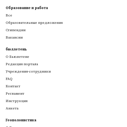
Образование и работа
Все
Образовательные предложения
Стипендии
Вакансии
бюллетень
О Бьюлетене
Редакция портала
Учреждения-сотрудники
FAQ
Контакт
Регламент
Инструкция
Анкета
Геополонистика