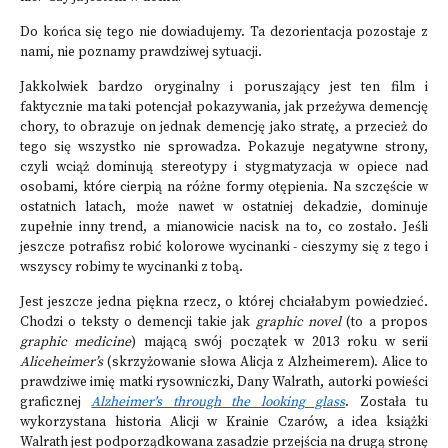
Do końca się tego nie dowiadujemy. Ta dezorientacja pozostaje z
nami, nie poznamy prawdziwej sytuacji.
Jakkolwiek bardzo oryginalny i poruszający jest ten film i
faktycznie ma taki potencjał pokazywania, jak przeżywa demencję
chory, to obrazuje on jednak demencję jako stratę, a przecież do
tego się wszystko nie sprowadza. Pokazuje negatywne strony,
czyli wciąż dominują stereotypy i stygmatyzacja w opiece nad
osobami, które cierpią na różne formy otępienia. Na szczęście w
ostatnich latach, może nawet w ostatniej dekadzie, dominuje
zupełnie inny trend, a mianowicie nacisk na to, co zostało. Jeśli
jeszcze potrafisz robić kolorowe wycinanki - cieszymy się z tego i
wszyscy robimy te wycinanki z tobą.
Jest jeszcze jedna piękna rzecz, o której chciałabym powiedzieć.
Chodzi o teksty o demencji takie jak
graphic novel
(to a propos
graphic medicine
) mającą swój początek w 2013 roku w serii
Aliceheimer’s
(skrzyżowanie słowa Alicja z Alzheimerem). Alice to
prawdziwe imię matki rysowniczki, Dany Walrath, autorki powieści
graficznej
Alzheimer's through the looking glass
. Została tu
wykorzystana historia Alicji w Krainie Czarów, a idea książki
Walrath jest podporządkowana zasadzie przejścia na drugą stronę