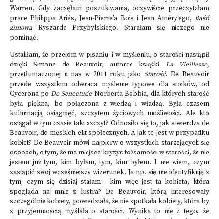
Warren. Gdy zaczęłam poszukiwania, oczywiście przeczytałam
prace Philippa Ariés, Jean-Pierre’a Bois i Jean Améry’ego,
Baśń
zimową
Ryszarda Przybylskiego. Starałam się niczego nie
pominąć.
Ustaliłam, że przełom w pisaniu, i w myśleniu, o starości nastąpił
dzięki Simone de Beauvoir, autorce książki
La Vieillesse
,
przetłumaczonej u nas w 2011 roku jako
Starość
. De Beauvoir
przede wszystkim odwraca myślenie typowe dla stoików, od
Cycerona po
De Senectude
Norberta Bobbia, dla których starość
była piękna, bo połączona z wiedzą i władzą. Była czasem
kulminacją osiągnięć, szczytem życiowych możliwości. Ale kto
osiągał w tym czasie taki szczyt? Odnosiło się to, jak stwierdza de
Beauvoir, do męskich elit społecznych. A jak to jest w przypadku
kobiet? De Beauvoir mówi najpierw o wszystkich starzejących się
osobach, o tym, że ma miejsce kryzys tożsamości w starości, że nie
jestem już tym, kim byłam, tym, kim byłem. I nie wiem, czym
zastąpić swój wcześniejszy wizerunek. Ja np. się nie identyfikuję z
tym, czym się dzisiaj stałam - kim więc jest ta kobieta, która
spogląda na mnie z lustra? De Beauvoir, którą interesowały
szczególnie kobiety, powiedziała, że nie spotkała kobiety, która by
z przyjemnością myślała o starości. Wynika to nie z tego, że