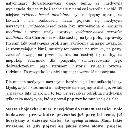
natychmiast dowartościowani dzięki temu, że medycyna
wyciągnęła do nas rękę i zechciała z nami coś wspólnie robić. W
miejsce
evidence-based medicine
, czyli medycyny opartej na
faktach i na badaniach, miała pojawić się medycyna
narracyjna.
Evidence-based
miała być uzupełniona o
narrative
medicine
i razem miały stworzyć
evidence-based narrative
medicine
. Rita Charon ma wielkie zasługi na tym polu, naprawdę.
Już sam fakt postawienia problemu, zwrócenia na niego uwagi, to,
że rozmawiając z kimś, musimy też patrzeć na mimikę, na gesty,
zwracać uwagę na przemilczenia, na nastrój tej osoby, na
niepokój. Szacunek dla pacjenta, zainteresowanie jego
doświadczeniami, jego statusem, historią, sytuacją bytową,
rodzinną. To wszystko kształci empatię i uważność na pacjenta.
Dla mnie ta medycyna narracyjna bardzo się z komunikacją łączy.
Myślę, że jeśli ktoś mówi o medycynie narracyjnej to dlatego, że tak
ją nazywa Rita Charon. I to też nie jest jakaś odrębna medycyna,
tylko taka medycyna, która potrafi poprzez komunikację działać.
Marta Chojnacka-Kuraś: Przejdźmy do tematu starości. Pole
badawcze, przez które przeszłaś już parę lat temu, już
liczyłyśmy z dziesięć chyba, to
ageing studies
. Mam takie
wrażenie, że gdy pojawi się jakieś nowe słowo, pojęcie,