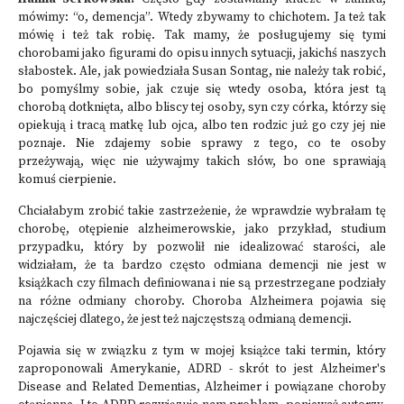
mówimy: “o, demencja”. Wtedy zbywamy to chichotem. Ja też tak
mówię i też tak robię. Tak mamy, że posługujemy się tymi
chorobami jako figurami do opisu innych sytuacji, jakichś naszych
słabostek. Ale, jak powiedziała Susan Sontag, nie należy tak robić,
bo pomyślmy sobie, jak czuje się wtedy osoba, która jest tą
chorobą dotknięta, albo bliscy tej osoby, syn czy córka, którzy się
opiekują i tracą matkę lub ojca, albo ten rodzic już go czy jej nie
poznaje. Nie zdajemy sobie sprawy z tego, co te osoby
przeżywają, więc nie używajmy takich słów, bo one sprawiają
komuś cierpienie.
Chciałabym zrobić takie zastrzeżenie, że wprawdzie wybrałam tę
chorobę, otępienie alzheimerowskie, jako przykład, studium
przypadku, który by pozwolił nie idealizować starości, ale
widziałam, że ta bardzo często odmiana demencji nie jest w
książkach czy filmach definiowana i nie są przestrzegane podziały
na różne odmiany choroby. Choroba Alzheimera pojawia się
najczęściej dlatego, że jest też najczęstszą odmianą demencji.
Pojawia się w związku z tym w mojej książce taki termin, który
zaproponowali Amerykanie, ADRD - skrót to jest Alzheimer's
Disease and Related Dementias, Alzheimer i powiązane choroby