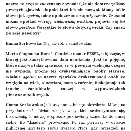
nazwa, to często zaczynamy rozumieć, że nie dostrzegaliśmy
pewnych zjawisk, dopóki ktoś ich nie nazwał. Mamy takie
słowo jak
ageism
, takie spolszczone zapożyczenie. Czasami
można spotkać wersję
wiekowizm
,
wiekizm
, pojawia się też
słowo
peseloza
. Wszystkie te słowa dotyczą wieku. Czy znasz
pojęcie peselozy?
Hanna Serkowska:
Nie, ale sobie zanotowałam.
Marta Chojnacka-Kuraś: Chodzi o numer PESEL, o tę część, w
której jest zaszyfrowana data urodzenia. Jest to pojęcie,
które nazywa takie zjawisko, że w pewnym wieku już czegoś
nie wypada, trochę też dyskryminujące osoby starsze.
Właśnie
ageism
to nazwa zjawiska dyskryminacji osób ze
względu na wiek, a
peseloza
, mam wrażenie, funkcjonuje tak
trochę żartobliwie, raczej w wypowiedziach
pierwszoosobowych.
Hanna Serkowska:
Ja korzystam z innego określenia. Mówię na
przykład o zniżce “dziaderskiej”. I wszystkich bardzo tym szokuję,
bo uważają, że mówię w sposób pozbawiony szacunku do samej
siebie. Bo “dziaders” prowokuje. Po raz pierwszy w debacie
publicznej użył tego słowa Ryszard Nycz, gdy przeszedł na