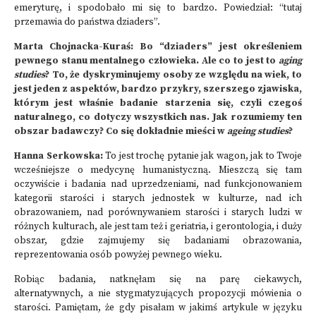
emeryturę, i spodobało mi się to bardzo. Powiedział: “tutaj
przemawia do państwa dziaders”.
Marta Chojnacka-Kuraś: Bo “dziaders” jest określeniem
pewnego stanu mentalnego człowieka. Ale co to jest to
aging
studies
? To, że dyskryminujemy osoby ze względu na wiek, to
jest jeden z aspektów, bardzo przykry, szerszego zjawiska,
którym jest właśnie badanie starzenia się, czyli czegoś
naturalnego, co dotyczy wszystkich nas. Jak rozumiemy ten
obszar badawczy? Co się dokładnie mieści w
ageing studies
?
Hanna Serkowska:
To jest trochę pytanie jak wagon, jak to Twoje
wcześniejsze o medycynę humanistyczną. Mieszczą się tam
oczywiście i badania nad uprzedzeniami, nad funkcjonowaniem
kategorii starości i starych jednostek w kulturze, nad ich
obrazowaniem, nad porównywaniem starości i starych ludzi w
różnych kulturach, ale jest tam też i geriatria, i gerontologia, i duży
obszar, gdzie zajmujemy się badaniami obrazowania,
reprezentowania osób powyżej pewnego wieku.
Robiąc badania, natknęłam się na parę ciekawych,
alternatywnych, a nie stygmatyzujących propozycji mówienia o
starości. Pamiętam, że gdy pisałam w jakimś artykule w języku