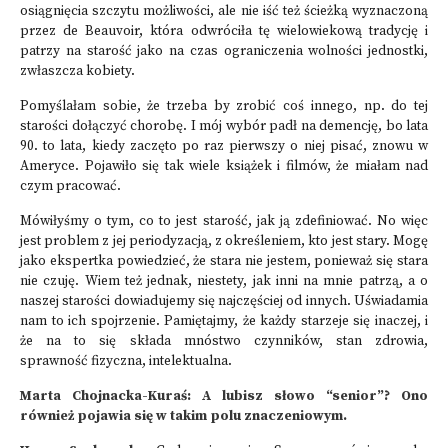
osiągnięcia szczytu możliwości, ale nie iść też ścieżką wyznaczoną
przez de Beauvoir, która odwróciła tę wielowiekową tradycję i
patrzy na starość jako na czas ograniczenia wolności jednostki,
zwłaszcza kobiety.
Pomyślałam sobie, że trzeba by zrobić coś innego, np. do tej
starości dołączyć chorobę. I mój wybór padł na demencję, bo lata
90. to lata, kiedy zaczęto po raz pierwszy o niej pisać, znowu w
Ameryce. Pojawiło się tak wiele książek i filmów, że miałam nad
czym pracować.
Mówiłyśmy o tym, co to jest starość, jak ją zdefiniować. No więc
jest problem z jej periodyzacją, z określeniem, kto jest stary. Mogę
jako ekspertka powiedzieć, że stara nie jestem, ponieważ się stara
nie czuję. Wiem też jednak, niestety, jak inni na mnie patrzą, a o
naszej starości dowiadujemy się najczęściej od innych. Uświadamia
nam to ich spojrzenie.
Pamiętajmy, że każdy starzeje się inaczej, i
że na to się składa mnóstwo czynników, stan zdrowia,
sprawność fizyczna, intelektualna.
Marta Chojnacka-Kuraś: A lubisz słowo “senior”? Ono
również pojawia się w takim polu znaczeniowym.