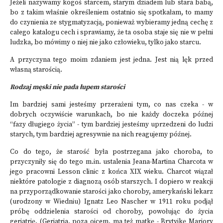
Jeżeli nazywamy kogoś starcem, starym dziadem lub stara babą,
bo z takim właśnie określeniem ostatnio się spotkałam, to mamy
do czynienia ze stygmatyzacją, ponieważ wybieramy jedną cechę z
całego katalogu cech i sprawiamy, że ta osoba staje się nie w pełni
ludzka, bo mówimy o niej nie jako człowieku, tylko jako starcu.
A przyczyna tego moim zdaniem jest jedna. Jest nią lęk przed
własną starością.
Rodzaj męski nie pada łupem starości
Im bardziej sami jesteśmy przerażeni tym, co nas czeka - w
dobrych oczywiście warunkach, bo nie każdy doczeka późnej
“fazy długiego życia” - tym bardziej jesteśmy uprzedzeni do ludzi
starych, tym bardziej agresywnie na nich reagujemy późnej.
Co do tego, że starość była postrzegana jako choroba, to
przyczyniły się do tego m.in. ustalenia Jeana-Martina Charcota w
jego pracowni Lesson clinic z końca XIX wieku. Charcot wiązał
niektóre patologie z diagnozą osób starszych. I dopiero w reakcji
na przyporządkowanie starości jako choroby, amerykański lekarz
(urodzony w Wiedniu) Ignatz Leo Nascher w 1911 roku podjął
próbę oddzielenia starości od choroby, powołując do życia
geriatrię. (Geriatria, poza ojcem, ma też matkę - Brytyjkę Marjory