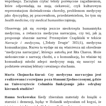
wspólnego. Zaczęłam czytać teksty poświęcone zagadnieniom,
które odpowiadają na moją ciekawość, czyli kulturowym
reprezentacjom doświadczenia choroby, problemom medycyny
jako dyscypliny, jej pracownikom, przedstawicielom, bo tym się
health medicine,
czy
medical humanities
zajmują.
Obserwuję jak się rozwija jeszcze nieokrzepła humanistyka
medyczna, a zwłaszcza medycyna narracyjna, czy też, jak ją
proponuje słusznie nazwać Przemysław Czapliński w tekście
Narracje i medycyna
, („Teksty Drugie” 2021/1), medycyna
komunikacyjna. Nazwa ta wydaje mi się właściwsza niż określenie
“medycyna narracyjna”, którego autorką jest Rita Charon. Może
niekoniecznie o narrację chodzi, a o komunikację, bo właśnie tej
komunikacji młodzi adepci medycyny mają się nauczyć na
podstawie uważnej lektury i uważnego słuchania.
Marta Chojnacka-Kuraś: Czy medycyna narracyjna jest
realizowana i rozwijana poza Stanami Zjednoczonymi, gdzie
na Uniwersytecie Columbia funkcjonuje jako odrębny
kierunek studiów?
Hanna Serkowska:
Kiedy zbierałam materiały do książki o
starości i demencji, będąc w Holandii usłyszałam od kogoś, że