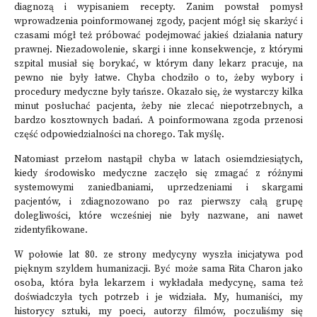
diagnozą i wypisaniem recepty. Zanim powstał pomysł
wprowadzenia poinformowanej zgody, pacjent mógł się skarżyć i
czasami mógł też próbować podejmować jakieś działania natury
prawnej. Niezadowolenie, skargi i inne konsekwencje, z którymi
szpital musiał się borykać, w którym dany lekarz pracuje, na
pewno nie były łatwe. Chyba chodziło o to, żeby wybory i
procedury medyczne były tańsze. Okazało się, że wystarczy kilka
minut posłuchać pacjenta, żeby nie zlecać niepotrzebnych, a
bardzo kosztownych badań. A poinformowana zgoda przenosi
część odpowiedzialności na chorego. Tak myślę.
Natomiast przełom nastąpił chyba w latach osiemdziesiątych,
kiedy środowisko medyczne zaczęło się zmagać z różnymi
systemowymi zaniedbaniami, uprzedzeniami i skargami
pacjentów, i zdiagnozowano po raz pierwszy całą grupę
dolegliwości, które wcześniej nie były nazwane, ani nawet
zidentyfikowane.
W połowie lat 80. ze strony medycyny wyszła inicjatywa pod
pięknym szyldem humanizacji. Być może sama Rita Charon jako
osoba, która była lekarzem i wykładała medycynę, sama też
doświadczyła tych potrzeb i je widziała. My, humaniści, my
historycy sztuki, my poeci, autorzy filmów, poczuliśmy się