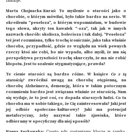
fantazje.
Marta Chojnacka-Kuraś: To myślenie o starości jako o
chorobie, o którym mówiłaś, było takie bardzo na serio. W
określeniu “peseloza”, o którym wspomniałam, w budowie
tego słowa, ukryty ten kawałek “-oza”, tak jak w innych
nazwach chorób: skolioza, bolerioza i tak dalej. “Peseloza”
też jest rozumiana, tylko trochę ironicznie, jako taka właśnie
choroba, przypadłość, gdzie ze względu na wiek pewnych
rzeczy ktoś nie robi, bo nie wypada, albo myśli, że mu się
perspektywa przyszłości trochę skurczyła, że ma nie robić
kłopotu. Jest to szalenie stygmatyzujące, prawda?
Te cienie starości są bardzo różne. W książce
Co z tą
starością
?
zwróciłaś uwagę na chorobę otępienną, na
chorobę Alzheimera, demencję, która w takim potocznym
rozumieniu bardzo jest związana właśnie ze starością. Nam
się wydaje, że to jest coś, co dopada starszych ludzi. Co ta
choroba ma w sobie takiego, że Cię zainteresowała? Jaki jest
jej odbiór społeczno-kulturowy? Jaki ma potencjał
metaforyczny, żeby nazywać takie zjawiska, które
odbieramy w specyficzny dla niej sposób?
Hanna Serkowska:
Często gdy zostawiamy klucze w zamku,