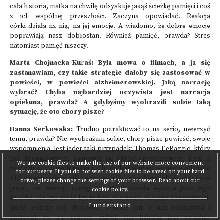
cała historia, matka na chwilę odzyskuje jakąś ścieżkę pamięci i coś
z ich wspólnej przeszłości. Zaczyna opowiadać. Reakcja
córki działa na nią, na jej emocje. A wiadomo, że dobre emocje
poprawiają nasz dobrostan. Również pamięć, prawda? Stres
natomiast pamięć niszczy.
Marta Chojnacka-Kuraś: Była mowa o filmach, a ja się
zastanawiam, czy takie strategie dałoby się zastosować w
powieści, w powieści alzheimerowskiej. Jaką narrację
wybrać? Chyba najbardziej oczywista jest narracja
opiekuna, prawda? A gdybyśmy wyobrazili sobie taką
sytuację, że oto chory pisze?
Hanna Serkowska:
Trudno potraktować to na serio, uwierzyć
temu, prawda? Nie wyobrażam sobie, chory pisze powieść, swoje
wspomnienia. Jest jeden taki przypadek: Thomas DeBaggio, który
był dziennikarzem, zajmował się chyba ogrodnictwem, pisał o
We use cookie files to make the use of our website more convenient
różnych odmianach roślin i gdy zachorował na wczesną odmianę
for our users. If you do not wish cookie files to be saved on your hard
Alzheimera, przez jakiś czas jeszcze prawdopodobnie mógł coś
drive, please change the settings of your browser.
Read about our
pisać, nie wierzę,
Losing My Mind
została wydana jako jego
cookie policy.
książka, ale być może był to hołd dla niego, dla jego sprawczości.
I understand
Może jeszcze coś dyktował, a może inni z nim rozmawiali i
spisywali to, co czasem mówił. Ale książka jest wyraźnie