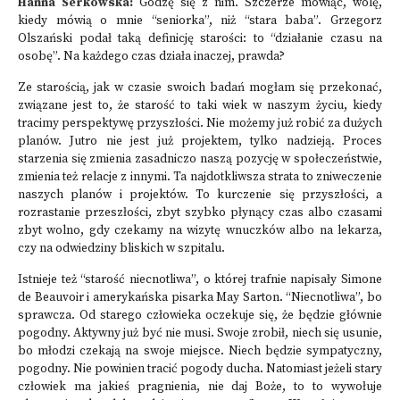
Hanna Serkowska:
Godzę się z nim. Szczerze mówiąc, wolę,
kiedy mówią o mnie “seniorka”, niż “stara baba”. Grzegorz
Olszański podał taką definicję starości: to “działanie czasu na
osobę”. Na każdego czas działa inaczej, prawda?
Ze starością, jak w czasie swoich badań mogłam się przekonać,
związane jest to, że starość to taki wiek w naszym życiu, kiedy
tracimy perspektywę przyszłości. Nie możemy już robić za dużych
planów. Jutro nie jest już projektem, tylko nadzieją. Proces
starzenia się zmienia zasadniczo naszą pozycję w społeczeństwie,
zmienia też relacje z innymi. Ta najdotkliwsza strata to zniweczenie
naszych planów i projektów. To kurczenie się przyszłości, a
rozrastanie przeszłości, zbyt szybko płynący czas albo czasami
zbyt wolno, gdy czekamy na wizytę wnuczków albo na lekarza,
czy na odwiedziny bliskich w szpitalu.
Istnieje też “starość niecnotliwa”, o której trafnie napisały Simone
de Beauvoir i amerykańska pisarka May Sarton. “Niecnotliwa”, bo
sprawcza. Od starego człowieka oczekuje się, że będzie głównie
pogodny. Aktywny już być nie musi. Swoje zrobił, niech się usunie,
bo młodzi czekają na swoje miejsce. Niech będzie sympatyczny,
pogodny. Nie powinien tracić pogody ducha. Natomiast jeżeli stary
człowiek ma jakieś pragnienia, nie daj Boże, to to wywołuje