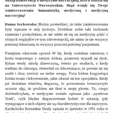
okazji konferencji o medycynie narracyjnej, która odbyła się
na Uniwersytecie Warszawskim. Skąd wzięły się Twoje
zainteresowania humanistyką medyczną i medycyną
narracyjną?
Hanna Serkowska:
Można powiedzieć, że takie zainteresowania
były wpisane w mój życiorys. Zrobiłam sobie taki rachunek
sumienia i pomyślałam, że nie udało mi się na medycynę pójść z
różnych względów (w tym zdrowotnych), ale mimo że nie wszyscy
jesteśmy lekarzami, to wszyscy przecież jesteśmy pacjentami.
Pamiętam zdarzenie sprzed 40 lat, kiedy zostałam zniesiona z
kortu tenisowego z ostrym bólem, ponieważ wypadł mi dysk.
Byłam wtedy młodą dziewczyną, świeżo po studiach, a kiedy
trafiłam do chirurga, stwierdził on lekceważąco, że pewnie mi się
nudzi i chcę zwrócić na siebie uwagę. Poza bólem kręgosłupa
bolała ironia i lekceważenie, jakie okazał mi ten specjalista. Kiedy
już dostałam właściwą diagnozę, to przerażeniu towarzyszyło
uczucie ulgi, że problem nie tkwi w mojej głowie. To, czego
doświadczyłam, w medycynie zostało opisane jako „syndrom
Yentl”, czyli błędne diagnozowanie kobiet w sytuacji, gdy
występujące u nich objawy nie są charakterystyczne dla mężczyzn.
Kardiolożka Bernadine Healy opisała to zjawisko w 1991 roku w