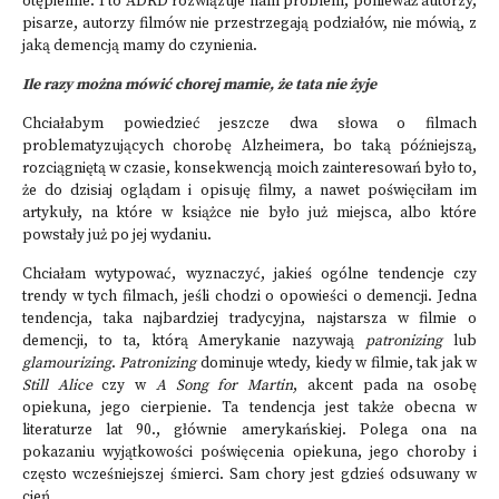
otępienne. I to ADRD rozwiązuje nam problem, ponieważ autorzy,
pisarze, autorzy filmów nie przestrzegają podziałów, nie mówią, z
jaką demencją mamy do czynienia.
Ile razy można mówić chorej mamie, że tata nie żyje
Chciałabym powiedzieć jeszcze dwa słowa o filmach
problematyzujących chorobę Alzheimera, bo
taką późniejszą,
rozciągniętą w czasie, konsekwencją moich zainteresowań było to,
że do dzisiaj oglądam i opisuję filmy, a nawet poświęciłam im
artykuły, na które w książce nie było już miejsca, albo które
powstały już po jej wydaniu.
Chciałam wytypować, wyznaczyć, jakieś ogólne tendencje czy
trendy w tych filmach, jeśli chodzi o opowieści o demencji. Jedna
tendencja, taka najbardziej tradycyjna, najstarsza w filmie o
demencji, to ta, którą Amerykanie nazywają
patronizing
lub
glamourizing
.
Patronizing
dominuje wtedy, kiedy w filmie, tak jak w
Still Alice
czy w
A Song for Martin
, akcent pada na osobę
opiekuna, jego cierpienie. Ta tendencja jest także obecna w
literaturze lat 90., głównie amerykańskiej. Polega ona na
pokazaniu wyjątkowości poświęcenia opiekuna, jego choroby i
często wcześniejszej śmierci. Sam chory jest gdzieś odsuwany w
cień.