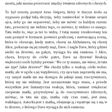
mostu, jaki można przerzucić między światem zdrowych i chorych.
To był zresztą pomysł Arno Geigera, który w
Starym królu na
wygnaniu
podjął taką decyzję, żeby zamieszkać w krainie urojeń
ojca, żeby go nie separować, żeby nie mówić za każdym razem:
tato, przecież ty nie widzisz tego, co mówisz, ty widzisz co innego.
Tata widzi to, więc ja też to widzę. I tutaj mamy zrealizowany ten
sam pomysł w formacie powieści graficznej, i nawracającą scenę,
która to obrazuje, kiedy matce, chorej na Alzheimera, tej chorej
Alice, pokazuje się jej zmarły mąż, Dave. I nagle Dave, który gdzieś
siedzi na drzewie, na gałęzi, wyciąga ku niej ramiona. I Alice,
chora, krzyczy do córki: patrz, Dave na drzewie! Reakcją
większości osób byłaby pewnie: “No co ty mamo, nie wiesz, że tata
nie żyje? Jakie drzewo?” Nie chodzi tylko o reakcję córki wobec
matki, ale w ogóle o jej wątpliwości, czy ojca tam naprawdę nie ma,
czy umysł matki nie ma dostępu do jakiejś innej rzeczywistości,
której my nie widzimy. Jest uszanowanie tego stanu, a przede
wszystkim jest fantastyczna reakcja, która, zamiast zwiększać
cierpienie matki, przywoływać ją do rzeczywistości zdrowych,
mówiąc, że tata nie żyje, matkę cały czas ranić, jest inna,
walidująca. Autorka jest z matką, obejmuje ją i wpatruje się z nią w
to drzewo, z którego Dave wyciąga do nich ramiona.