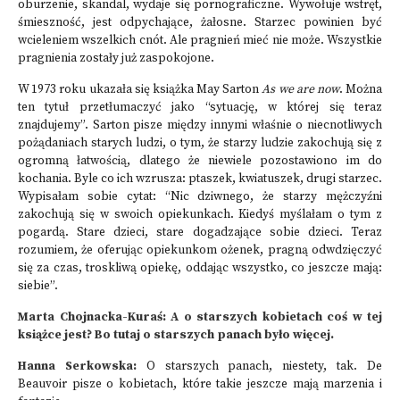
oburzenie, skandal, wydaje się pornograficzne. Wywołuje wstręt,
śmieszność, jest odpychające, żałosne. Starzec powinien być
wcieleniem wszelkich cnót. Ale pragnień mieć nie może. Wszystkie
pragnienia zostały już zaspokojone.
W 1973 roku ukazała się książka May Sarton
As we are now
. Można
ten tytuł przetłumaczyć jako “sytuację, w której się teraz
znajdujemy”. Sarton pisze między innymi właśnie o niecnotliwych
pożądaniach starych ludzi, o tym, że starzy ludzie zakochują się z
ogromną łatwością, dlatego że niewiele pozostawiono im do
kochania. Byle co ich wzrusza: ptaszek, kwiatuszek, drugi starzec.
Wypisałam sobie cytat: “Nic dziwnego, że starzy mężczyźni
zakochują się w swoich opiekunkach. Kiedyś myślałam o tym z
pogardą. Stare dzieci, stare dogadzające sobie dzieci. Teraz
rozumiem, że oferując opiekunkom ożenek, pragną odwdzięczyć
się za czas, troskliwą opiekę, oddając wszystko, co jeszcze mają:
siebie”.
Marta Chojnacka-Kuraś: A o starszych kobietach coś w tej
książce jest? Bo tutaj o starszych panach było więcej.
Hanna Serkowska:
O starszych panach, niestety, tak. De
Beauvoir pisze o kobietach, które takie jeszcze mają marzenia i