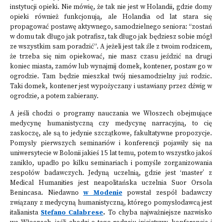
instytucji opieki. Nie mówię, że tak nie jest w Holandii, gdzie domy
opieki również funkcjonują, ale Holandia od lat stara się
propagować postawę aktywnego, samodzielnego seniora: “zostań
w domu tak długo jak potrafisz, tak długo jak będziesz sobie mógł
ze wszystkim sam poradzić”. A jeżeli jest tak źle z twoim rodzicem,
że trzeba się nim opiekować, nie masz czasu jeździć na drugi
koniec miasta, zamów lub wynajmij domek, kontener, postaw go w
ogrodzie. Tam będzie mieszkał twój niesamodzielny już rodzic.
Taki domek, kontener jest wypożyczany i ustawiany przez dźwig w
ogrodzie, a potem zabierany.
A jeśli chodzi o programy nauczania we Włoszech obejmujące
medycynę humanistyczną czy medycynę narracyjną, to cię
zaskoczę, ale są to jedynie szczątkowe, fakultatywne propozycje.
Pomysły pierwszych seminariów i konferencji pojawiły się na
uniwersytecie w Bolonii jakieś 15 lat temu, potem to wszystko jakoś
zanikło, upadło po kilku seminariach i pomyśle zorganizowania
zespołów badawczych. Jedyną uczelnią, gdzie jest ‘master’ z
Medical Humanities jest neapolitańska uczelnia Suor Orsola
Benincasa. Niedawno
w Modenie
powstał zespół badawczy
związany z medycyną humanistyczną, którego pomysłodawcą jest
italianista
Stefano Calabrese
.
To chyba najważniejsze nazwisko