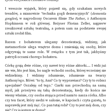
życiu wszystkich członków rodziny.
I wreszcie wyjątek, który pojawił się, gdy szukałam nowych
trendów, a mianowicie “technika gogli demencyjnych” (
dementia
googles
), w nagrodzony Oscarem filmie
The Father
, z Anthonym
Hopkinsem w roli głównej. Reżyser Florian Zeller, najpierw
zrealizował sztukę teatralną, a potem sam na podstawie swojej
sztuki zrobił film.
Razem z bohaterem ulegamy dezorientacji, widzimy, jak
metamorfozie ulega wnętrze domu i zmieniają się osoby, które
odgrywają te same role. W związku z tym jest tak, jakbyśmy
patrzyli oczami chorego bohatera.
Córkę grają dwie różne, czy nawet trzy różne aktorki…. I widz już
nie wie, kto jest kim, bo nagle wchodzi osoba, której wcześniej nie
widzieliśmy. I widzimy zdumienie, zdumienie na twarzy
Anthony’ego. Mówi: “to ty, Ann? Co ty wyprawiasz? Czy ty to robisz
specjalnie? Oszaleję od tego.” Ciarki nas przechodzą na samą
myśl, jak przeżywa się taką dezorientację, kiedy do końca nie
wiemy właśnie, czy osoba stojąca przed nami to nasza córka. Albo
czy ten facet, który siedzi w salonie, w kapciach i czyta gazetę, to
naprawdę jest mój zięć. Co pan tutaj robi? Czy to jest mój dom, czy
nie? Czy ja jestem w domu?