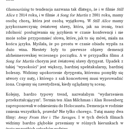
Glamourizing
to tendencja nazwana tak dlatego, że i w filmie
Still
Alice
z 2014 roku, i w filmie
A Song for Martin
z 2001 roku, mamy
osobę chorą, która jest osobą wyjątkową. W
Still Alice
mamy
językoznawczynię światowej sławy, która, jak na ironię, traci
zdolność posługiwania się językiem w czasie konferencji i nie
może sobie przypomnieć słowa, które, jak to się mówi, miała na
końcu języka. Myślała, że po prostu w czasie obiadu wypiła za
dużo wina. Niestety były to pierwsze objawy demencji
alzheimerowskiej wczesnego początku. A w przypadku filmu
A
Song for Martin
chorym jest światowej sławy dyrygent. Upadek z
takiej “wysokości” jest większy, bardziej spektakularny, bardziej
bolesny. Widzimy upokorzenie dyrygenta, któremu pomyliły się
utwory czy nuty, i którego z sali koncertowej musi wyprowadzić
żona. Czujemy się zawstydzeni, kiedy oglądamy tę scenę.
Kolejny, bardzo typowy trend, nazwałabym “wydarzeniem
przekształcającym”. Termin ten Alan Milchman i Alan Rosenberg
zaproponowali w odniesieniu do Holocaustu. Demencja w rodzinie
zmienia wszystkich, prawda? Nie tylko chorego. Tutaj mamy dwa
filmy:
Away From Her
i
The Savages
. I w tych dwóch filmach
widzimy bardzo głębokie przemiany w różnych kierunkach w