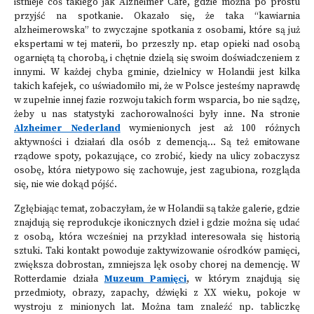
istnieje coś takiego jak Alzheimer Café, gdzie można po prostu
przyjść na spotkanie. Okazało się, że taka “kawiarnia
alzheimerowska” to zwyczajne spotkania z osobami, które są już
ekspertami w tej materii, bo przeszły np. etap opieki nad osobą
ogarniętą tą chorobą, i chętnie dzielą się swoim doświadczeniem z
innymi. W każdej chyba gminie, dzielnicy w Holandii jest kilka
takich kafejek, co uświadomiło mi, że w Polsce jesteśmy naprawdę
w zupełnie innej fazie rozwoju takich form wsparcia, bo nie sądzę,
żeby u nas statystyki zachorowalności były inne. Na stronie
Alzheimer Ne
d
erland
wymienionych jest aż 100 różnych
aktywności i działań dla osób z demencją... Są też emitowane
rządowe spoty, pokazujące, co zrobić, kiedy na ulicy zobaczysz
osobę, która nietypowo się zachowuje, jest zagubiona, rozgląda
się, nie wie dokąd pójść.
Zgłębiając temat, zobaczyłam, że w Holandii są także galerie, gdzie
znajdują się reprodukcje ikonicznych dzieł i gdzie można się udać
z osobą, która wcześniej na przykład interesowała się historią
sztuki. Taki kontakt powoduje zaktywizowanie ośrodków pamięci,
zwiększa dobrostan, zmniejsza lęk osoby chorej na demencję. W
Rotterdamie działa
Muzeum Pamięci
, w którym znajdują się
przedmioty, obrazy, zapachy, dźwięki z XX wieku, pokoje w
wystroju z minionych lat. Można tam znaleźć np. tabliczkę