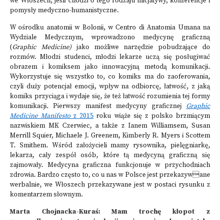
we Włoszech, jeśli chodzi o tego rodzaju inicjatywy, konferencje i
pomysły medyczno-humanistyczne.
W ośrodku anatomii w Bolonii, w Centro di Anatomia Umana na
Wydziale Medycznym, wprowadzono medycynę graficzną
(
Graphic Medicine)
jako możliwe narzędzie pobudzające do
rozmów. Młodzi studenci, młodzi lekarze uczą się posługiwać
obrazem i komiksem jako innowacyjną metodą komunikacji.
Wykorzystuje się wszystko to, co komiks ma do zaoferowania,
czyli duży potencjał emocji, wpływ na odbiorcę, łatwość, z jaką
komiks przyciąga i wydaje się, że też łatwość rozumienia tej formy
komunikacji. Pierwszy manifest medycyny graficznej
Graphic
Medicine Manifesto
z 2015
roku wiąże się z polsko brzmiącym
nazwiskiem MK Czerwiec, a także z Ianem Williamsem, Susan
Merrill Squier, Michaele J. Greenem, Kimberly R. Myers i Scottem
T. Smithem. Wśród założycieli mamy rysownika, pielęgniarkę,
lekarza, cały zespół osób, które tą medycyną graficzną się
zajmowały. Medycyna graficzna funkcjonuje w przychodniach
zdrowia. Bardzo często to, co u nas w Polsce jest przekazywane
werbalnie, we Włoszech przekazywane jest w postaci rysunku z
komentarzem słownym.
Marta Chojnacka-Kuraś: Mam trochę kłopot z