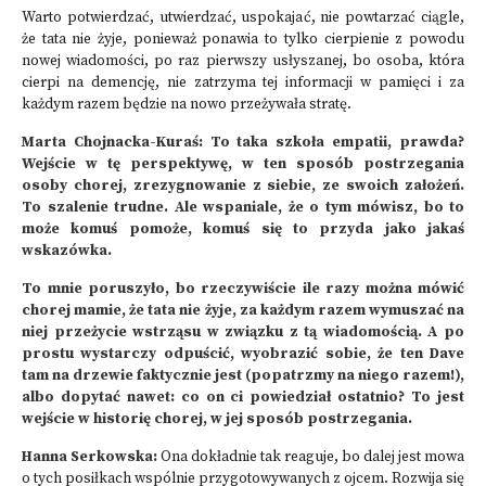
Warto potwierdzać, utwierdzać, uspokajać, nie powtarzać ciągle,
że tata nie żyje, ponieważ ponawia to tylko cierpienie z powodu
nowej wiadomości, po raz pierwszy usłyszanej, bo osoba, która
cierpi na demencję, nie zatrzyma tej informacji w pamięci i za
każdym razem będzie na nowo przeżywała stratę.
Marta Chojnacka-Kuraś: To taka szkoła empatii, prawda?
Wejście w tę perspektywę, w ten sposób postrzegania
osoby chorej, zrezygnowanie z siebie, ze swoich założeń.
To szalenie trudne. Ale wspaniale, że o tym mówisz, bo to
może komuś pomoże, komuś się to przyda jako jakaś
wskazówka.
To mnie poruszyło, bo rzeczywiście ile razy można mówić
chorej mamie, że tata nie żyje, za każdym razem wymuszać na
niej przeżycie wstrząsu w związku z tą wiadomością. A po
prostu wystarczy odpuścić, wyobrazić sobie, że ten Dave
tam na drzewie faktycznie jest (popatrzmy na niego razem!),
albo dopytać nawet: co on ci powiedział ostatnio? To jest
wejście w historię chorej, w jej sposób postrzegania.
Hanna Serkowska:
Ona dokładnie tak reaguje, bo dalej jest mowa
o tych posiłkach wspólnie przygotowywanych z ojcem. Rozwija się