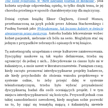
The Yentl Syndrome
, w “New England Journal of Medicine”
. Jeśli
kobieta uzyskuje odpowiednią opiekę, to tylko dzięki temu, że jej
choroba przebiega w sposób charakterystyczny dla mężczyzny.
Dzisiaj czytam książkę Elinor Cleghorn,
Unwell Women
,
przetłumaczoną na język polski przez Adriana Stachowskiego i
Paulinę Surniak jako
Wybrakowane. Jak leczono kobiety w świecie
stworzonym przez mężczyzn
.
Autorka badała lekceważenie wobec
kobiet-pacjentek, niebranie ich bólu na serio. Mogłabym stać się
jednym z przypadków zebranych i opisanych w tej książce.
Tę autoetnografię uzupełniam o swoje kulturowe zainteresowania.
Dyscypliny naukowe są tak wąsko definiowane, trzeba się
ograniczyć do jednej z nich... Zdecydowanie za ciasno było mi w
italianistyce, a może nawet w literaturoznawstwie. Pamiętam czasy,
kiedy zaczęto promować interdyscyplinarne projekty badawcze,
ale kiedy przychodziło do złożenia wniosku projektowego w
systemie online, to żeby przejść dalej w systemie
teleinformatycznym, trzeba było wybrać przynależność
dyscyplinarną badań dla osób oceniających projekt. I w tym
miejscu interdyscyplinarność się kończyła. Przyszedł jednak czas
takiej samodzielności zawodowej, kiedy mogłam sobie pozwolić
na to, by zająć się tematyką mającą z italianistyką niewiele