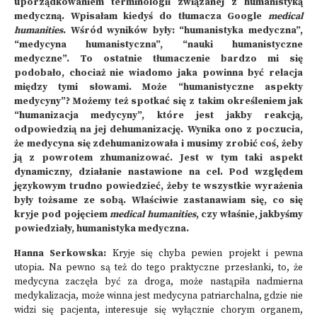
uporządkowaniem terminologii związanej z humanistyką
medyczną. Wpisałam kiedyś do tłumacza Google
medical
humanities
. Wśród wyników były: “humanistyka medyczna”,
“medycyna humanistyczna”, “nauki humanistyczne
medyczne”. To ostatnie tłumaczenie bardzo mi się
podobało, chociaż nie wiadomo jaka powinna być relacja
między tymi słowami. Może “humanistyczne aspekty
medycyny”? Możemy też spotkać się z takim określeniem jak
“humanizacja medycyny”, które jest jakby reakcją,
odpowiedzią na jej dehumanizację. Wynika ono z poczucia,
że medycyna się zdehumanizowała i musimy zrobić coś, żeby
ją z powrotem zhumanizować. Jest w tym taki aspekt
dynamiczny, działanie nastawione na cel. Pod względem
językowym trudno powiedzieć, żeby te wszystkie wyrażenia
były tożsame ze sobą. Właściwie zastanawiam się, co się
kryje pod pojęciem
medical humanities
, czy właśnie, jakbyśmy
powiedziały, humanistyka medyczna.
Hanna Serkowska:
Kryje się chyba pewien projekt i pewna
utopia. Na pewno są też do tego praktyczne przesłanki, to, że
medycyna zaczęła być za droga, może nastąpiła nadmierna
medykalizacja, może winna jest medycyna patriarchalna, gdzie nie
widzi się pacjenta, interesuje się wyłącznie chorym organem,