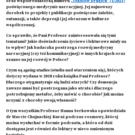
oraz współredaktorką numeru
„Tekstów Drugich” (1/2021)
poświęconego medycynie narracyjnej. Jej najnowszy
dorobek to projekty i publikacje poświęcone żałobie,
eutanazji, a także depresji i jej obrazom w kulturze
współczesnej.
Co sprawiło, że Pani Profesor zainteresowała się tymi
tematami? Jakie doświadczenia życiowe i lekturowe miały na
to wpływ? Jak badaczka postrzega rozwój medycyny
narracyjnej (czy też komunikacyjnej) w innych krajach oraz
szanse na jej rozwój w Polsce?
Czym są
ageing studies
(studia nad starzeniem się), których
dotyczy wydana w 2018 roku książka Pani Profesor?
Dlaczego stygmatyzuje się ludzi starych? Czy demencja
zawsze musi być postrzegana jako strata i dlaczego
potrzebujemy metafor, żeby mówić o chorobie? Jak można
uczynić z choroby swoją własność?
O tym wszystkim Profesor Hanna Serkowska opowiedziała
dr Marcie Chojnackiej-Kuraś podczas rozmowy, której
można wysłuchać w formie podcastu, a która od dziś
dostępna jest również do lektury w nieco zmienionym