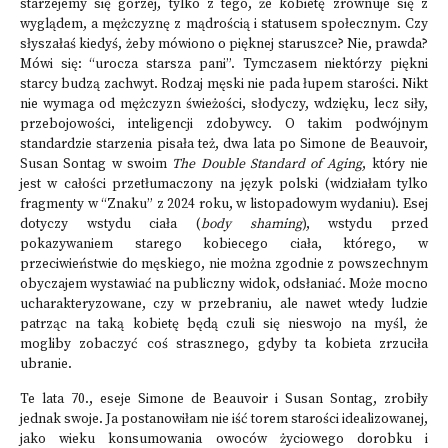
starzejemy się gorzej, tylko z tego, że kobietę zrównuje się z
wyglądem, a mężczyznę z mądrością i statusem społecznym. Czy
słyszałaś kiedyś, żeby mówiono o pięknej staruszce? Nie, prawda?
Mówi się: “urocza starsza pani”. Tymczasem niektórzy piękni
starcy budzą zachwyt. Rodzaj męski nie pada łupem starości. Nikt
nie wymaga od mężczyzn świeżości, słodyczy, wdzięku, lecz siły,
przebojowości, inteligencji zdobywcy. O takim podwójnym
standardzie starzenia pisała też, dwa lata po Simone de Beauvoir,
Susan Sontag w swoim
The Double Standard of Aging
, który nie
jest w całości przetłumaczony na język polski (widziałam tylko
fragmenty w “Znaku” z 2024 roku, w listopadowym wydaniu). Esej
dotyczy wstydu ciała (
body shaming
), wstydu przed
pokazywaniem starego kobiecego ciała, którego, w
przeciwieństwie do męskiego, nie można zgodnie z powszechnym
obyczajem wystawiać na publiczny widok, odsłaniać. Może mocno
ucharakteryzowane, czy w przebraniu, ale nawet wtedy ludzie
patrząc na taką kobietę będą czuli się nieswojo na myśl, że
mogliby zobaczyć coś strasznego, gdyby ta kobieta zrzuciła
ubranie.
Te lata 70., eseje Simone de Beauvoir i Susan Sontag, zrobiły
jednak swoje. Ja postanowiłam nie iść torem starości idealizowanej,
jako wieku konsumowania owoców życiowego dorobku i