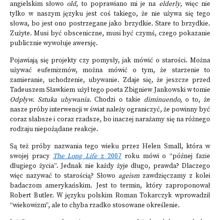
angielskim słowo
old
, to poprawiano mi je na
elderly
, więc nie
tylko w naszym języku jest coś takiego, że nie używa się tego
słowa, bo jest ono postrzegane jako brzydkie. Stare to brzydkie.
Zużyte. Musi być obsceniczne, musi być czymś, czego pokazanie
publicznie wywołuje awersję.
Pojawiają się projekty czy pomysły, jak mówić o starości. Można
używać eufemizmów, można mówić o tym, że starzenie to
zamieranie, uchodzenie, ubywanie. Zdaje się, że jeszcze przed
Tadeuszem Sławkiem użył tego poeta Zbigniew Jankowski w tomie
Odpływ. Sztuka ubywania
. Chodzi o takie
diminuendo
, o to, że
nasze próby interwencji w świat należy ograniczyć, że powinny być
coraz słabsze i coraz rzadsze, bo inaczej narażamy się na różnego
rodzaju niepożądane reakcje.
Są też próby nazwania tego wieku przez Helen Small, która w
swojej pracy
The Long Life
z 2007
roku mówi o “późnej fazie
długiego życia”. Jednak nie każdy żyje długo, prawda? Dlaczego
więc nazywać to starością? Słowo
ageism
zawdzięczamy z kolei
badaczom amerykańskim. Jest to termin, który zaproponował
Robert Butler. W języku polskim Roman Tokarczyk wprowadził
“wiekowizm”, ale to chyba rzadko stosowane określenie.