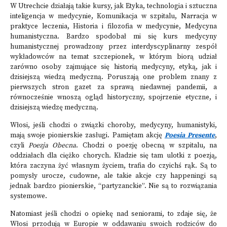
W Utrechcie działają takie kursy, jak Etyka, technologia i sztuczna
inteligencja w medycynie, Komunikacja w szpitalu, Narracja w
praktyce leczenia, Historia i filozofia w medycynie, Medycyna
humanistyczna. Bardzo spodobał mi się kurs medycyny
humanistycznej prowadzony przez interdyscyplinarny zespół
wykładowców na temat szczepionek, w którym biorą udział
zarówno osoby zajmujące się historią medycyny, etyką, jak i
dzisiejszą wiedzą medyczną. Poruszają one problem znany z
pierwszych stron gazet za sprawą niedawnej pandemii, a
równocześnie wnoszą ogląd historyczny, spojrzenie etyczne, i
dzisiejszą wiedzę medyczną.
Włosi, jeśli chodzi o związki choroby, medycyny, humanistyki,
mają swoje pionierskie zasługi. Pamiętam akcję
Poesia Presente
,
czyli
Poezja Obecna
. Chodzi o poezję obecną w szpitalu, na
oddziałach dla ciężko chorych. Kładzie się tam ulotki z poezją,
która zaczyna żyć własnym życiem, trafia do czyichś rąk. Są to
pomysły urocze, cudowne, ale takie akcje czy happeningi są
jednak bardzo pionierskie, “partyzanckie”. Nie są to rozwiązania
systemowe.
Natomiast jeśli chodzi o opiekę nad seniorami, to zdaje się, że
Włosi przodują w Europie w oddawaniu swoich rodziców do