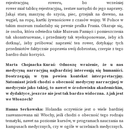
rejestracyjną roweru, bo wcześniej
rower miał tablicę rejestracyjną, zestaw narzędzi do jego naprawy.
Jakąś starą maszynę do szycia, piec, grzejnik na drewno, na
węgiel, na ropę, kartki żywnościowe z czasów wojny. W Polsce w
takim muzeum znalazłaby się pewnie pralka Frania. Okazuje się,
że osoba, która odwiedza takie Muzeum Pamięci i pomieszczenia
tak skonstruowane, i przedmioty tak wyeksponowane, żeby ich
dotknąć, żeby próbować naprawić ten rower, dotykając tych
przedmiotów faktycznie poprawia swój dobrostan, czerpie z tego
bardzo dużo korzyści.
Marta Chojnacka-Kuraś: Odnoszę wrażenie, że u nas
medycyną narracyjną najbardziej interesują się humaniści.
Dostrzegają w tym pewien kontekst interpretacyjny.
Natomiast jeżeli chodzi o obecność medycyny narracyjnej w
medycynie jako takiej, to nawet w środowisku akademickim,
w dydaktyce, jeszcze nie jest tak bardzo widoczna. A jak jest
we Włoszech?
Hanna Serkowska:
Holandia oczywiście jest o wiele bardziej
zaawansowana niż Włochy, jeśli chodzi o obecność tego rodzaju
tematyki, nawet na poziomie kursów, w programach nauczania na
kampusach medycznych, czy w ogóle w uczelniach medycznych.