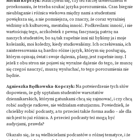
Michał Kopczyk:
Nauczyłem się, czy też raczej utwierdziłem w
przekonaniu, że trzeba szukać języka porozumienia. Czas biegnie
nieubłaganie i różnica wiekowa między nami a studentami
powiększa się, a nie pomniejsza, co znaczy, że coraz wyraźniej
widzimy ich kulturową, mentalną inność. Podkreślam: inność, i nie
wartościuję tego, aczkolwiek z pewną fascynacją patrzę na
naszych studentów, bo są tak zupełnie inni niż byliśmy ja i moje
koleżanki, moi koledzy, kiedy studiowaliśmy. Ich oczekiwania, ich
zainteresowania są bardzo różne i język, którym się posługują,
którym opisują świat i swoje dążenia, plany, jest zupełnie inny. I
jeżeli z obu stron nie pojawi się wyraźne dążenie do tego, że muszę
się czegoś nauczyć, muszę wysłuchać, to tego porozumienia nie
będzie.
Agnieszka Będkowska-Kopczyk:
Na potwierdzenie tych słów
dopowiem, że gdy spytałam studentów warsztatów
dziennikarskich, którymi gatunkami chcą się zajmować, i czy chcą
robić audycje radiowe, nie widziałam entuzjazmu. Powiedzieli, że
chcieliby robić podcasty, a to przecież także forma audio – ale dla
nich jest to już różnica. A przecież podcasty też mogą być
audycjami, prawda?
Okazało się, że są wielbicielami podcastów o różnej tematyce, i że