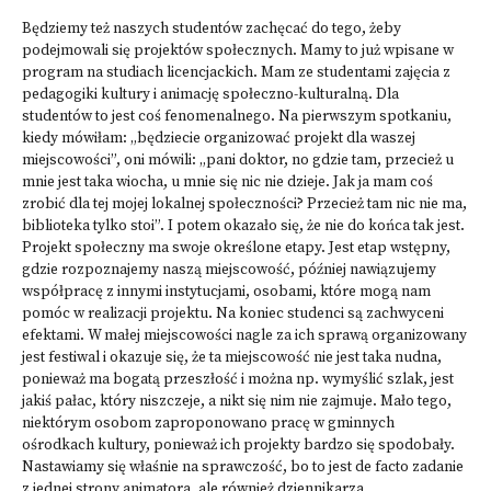
Będziemy też naszych studentów zachęcać do tego, żeby
podejmowali się projektów społecznych. Mamy to już wpisane w
program na studiach licencjackich. Mam ze studentami zajęcia z
pedagogiki kultury i animację społeczno-kulturalną. Dla
studentów to jest coś fenomenalnego. Na pierwszym spotkaniu,
kiedy mówiłam: „będziecie organizować projekt dla waszej
miejscowości”, oni mówili: „pani doktor, no gdzie tam, przecież u
mnie jest taka wiocha, u mnie się nic nie dzieje. Jak ja mam coś
zrobić dla tej mojej lokalnej społeczności? Przecież tam nic nie ma,
biblioteka tylko stoi”. I potem okazało się, że nie do końca tak jest.
Projekt społeczny ma swoje określone etapy. Jest etap wstępny,
gdzie rozpoznajemy naszą miejscowość, później nawiązujemy
współpracę z innymi instytucjami, osobami, które mogą nam
pomóc w realizacji projektu. Na koniec studenci są zachwyceni
efektami. W małej miejscowości nagle za ich sprawą organizowany
jest festiwal i okazuje się, że ta miejscowość nie jest taka nudna,
ponieważ ma bogatą przeszłość i można np. wymyślić szlak, jest
jakiś pałac, który niszczeje, a nikt się nim nie zajmuje. Mało tego,
niektórym osobom zaproponowano pracę w gminnych
ośrodkach kultury, ponieważ ich projekty bardzo się spodobały.
Nastawiamy się właśnie na sprawczość, bo to jest de facto zadanie
z jednej strony animatora, ale również dziennikarza