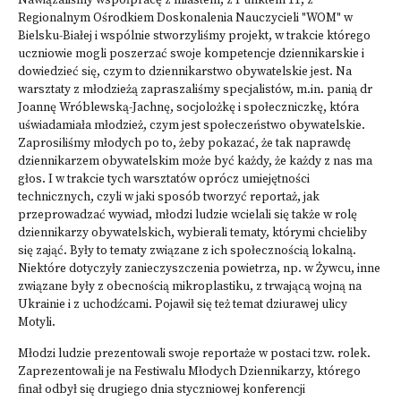
Nawiązaliśmy współpracę z miastem, z
Punktem 11
, z
Regionalnym Ośrodkiem Doskonalenia Nauczycieli "WOM" w
Bielsku-Białej i wspólnie stworzyliśmy projekt, w trakcie którego
uczniowie mogli poszerzać swoje kompetencje dziennikarskie i
dowiedzieć się, czym to dziennikarstwo obywatelskie jest. Na
warsztaty z młodzieżą zapraszaliśmy specjalistów, m.in. panią dr
Joannę Wróblewską-Jachnę, socjolożkę i społeczniczkę, która
uświadamiała młodzież, czym jest społeczeństwo obywatelskie.
Zaprosiliśmy młodych po to, żeby pokazać, że tak naprawdę
dziennikarzem obywatelskim może być każdy, że każdy z nas ma
głos. I w trakcie tych warsztatów oprócz umiejętności
technicznych, czyli w jaki sposób tworzyć reportaż, jak
przeprowadzać wywiad, młodzi ludzie wcielali się także w rolę
dziennikarzy obywatelskich, wybierali tematy, którymi chcieliby
się zająć. Były to tematy związane z ich społecznością lokalną.
Niektóre dotyczyły zanieczyszczenia powietrza, np. w Żywcu, inne
związane były z obecnością mikroplastiku, z trwającą wojną na
Ukrainie i z uchodźcami. Pojawił się też temat dziurawej ulicy
Motyli.
Młodzi ludzie prezentowali swoje reportaże w postaci tzw. rolek.
Zaprezentowali je na Festiwalu Młodych Dziennikarzy, którego
finał odbył się drugiego dnia styczniowej
konferencji