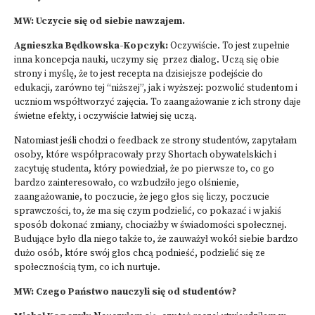
MW: Uczycie się od siebie nawzajem.
Agnieszka Będkowska-Kopczyk:
Oczywiście. To jest zupełnie
inna koncepcja nauki, uczymy się przez dialog. Uczą się obie
strony i myślę, że to jest recepta na dzisiejsze podejście do
edukacji, zarówno tej “niższej”, jak i wyższej: pozwolić studentom i
uczniom współtworzyć zajęcia. To zaangażowanie z ich strony daje
świetne efekty, i oczywiście łatwiej się uczą.
Natomiast jeśli chodzi o feedback ze strony studentów, zapytałam
osoby, które współpracowały przy Shortach obywatelskich i
zacytuję studenta, który powiedział, że po pierwsze to, co go
bardzo zainteresowało, co wzbudziło jego olśnienie,
zaangażowanie, to poczucie, że jego głos się liczy, poczucie
sprawczości, to, że ma się czym podzielić, co pokazać i w jakiś
sposób dokonać zmiany, chociażby w świadomości społecznej.
Budujące było dla niego także to, że zauważył wokół siebie bardzo
dużo osób, które swój głos chcą podnieść, podzielić się ze
społecznością tym, co ich nurtuje.
MW: Czego Państwo nauczyli się od studentów?