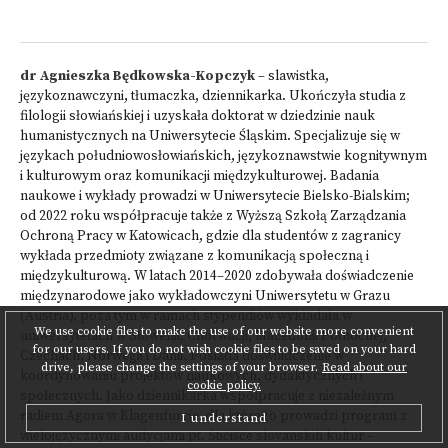
dr Agnieszka Będkowska-Kopczyk
– slawistka,
językoznawczyni, tłumaczka, dziennikarka. Ukończyła studia z
filologii słowiańskiej i uzyskała doktorat w dziedzinie nauk
humanistycznych na Uniwersytecie Śląskim. Specjalizuje się w
językach południowosłowiańskich, językoznawstwie kognitywnym
i kulturowym oraz komunikacji międzykulturowej. Badania
naukowe i wykłady prowadzi w Uniwersytecie Bielsko-Bialskim;
od 2022 roku współpracuje także z Wyższą Szkołą Zarządzania
Ochroną Pracy w Katowicach, gdzie dla studentów z zagranicy
wykłada przedmioty związane z komunikacją społeczną i
międzykulturową. W latach 2014–2020 zdobywała doświadczenie
międzynarodowe jako wykładowczyni Uniwersytetu w Grazu
(Austria), poza tym w ramach stypendiów wykładała w
We use cookie files to make the use of our website more convenient
uniwersytetach w Słowenii, Chorwacji, Macedonii Północnej,
for our users. If you do not wish cookie files to be saved on your hard
Czechach, Norwegii i Danii. Posiada doświadczenie w
drive, please change the settings of your browser.
Read about our
koordynowaniu projektów naukowych, dydaktycznych i
cookie policy.
społecznych. Jako dziennikarka współpracuje z niezależnym
radiem Agora w Klagenfurcie, dla którego prowadzi program z
I understand
wielojęzycznymi audycjami pt. Stičišče slovanskih kultur –