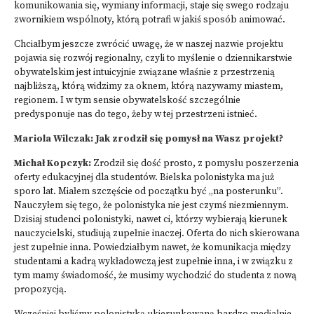
komunikowania się, wymiany informacji, staje się swego rodzaju
zwornikiem wspólnoty, którą potrafi w jakiś sposób animować.
Chciałbym jeszcze zwrócić uwagę, że w naszej nazwie projektu
pojawia się rozwój regionalny, czyli to myślenie o dziennikarstwie
obywatelskim jest intuicyjnie związane właśnie z przestrzenią
najbliższą, którą widzimy za oknem, którą nazywamy miastem,
regionem. I w tym sensie obywatelskość szczególnie
predysponuje nas do tego, żeby w tej przestrzeni istnieć.
Mariola Wilczak: Jak zrodził się pomysł na Wasz projekt?
Michał Kopczyk:
Zrodził się dość prosto, z pomysłu poszerzenia
oferty edukacyjnej dla studentów. Bielska polonistyka ma już
sporo lat. Miałem szczęście od początku być „na posterunku”.
Nauczyłem się tego, że polonistyka nie jest czymś niezmiennym.
Dzisiaj studenci polonistyki, nawet ci, którzy wybierają kierunek
nauczycielski, studiują zupełnie inaczej. Oferta do nich skierowana
jest zupełnie inna. Powiedziałbym nawet, że komunikacja między
studentami a kadrą wykładowczą jest zupełnie inna, i w związku z
tym mamy świadomość, że musimy wychodzić do studenta z nową
propozycją.