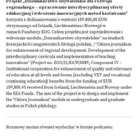
Projekt „Dziennikarstwo obywatelskie dla rozwoju
regionalnego – opracowanie interdyscyplinarnej oferty
edukacyjnej i wdrożenie innowacyjnych metod kształcenia”
korzysta z dofinansowania o wartości 109.800,00 EUR
otrzymanego od Islandii, Liechtensteinu i Norwegii w
ramach Funduszy EOG. Celem projektu jest zaprojektowanie i
wdrożenie modułu „Dziennikarstwo obywatelskie” na studiach
licencjackich i magisterskich filologii polskiej. / “Citizen journalism
for enhancement of regional development. Development of the
interdisciplinary curricula and implementation of teaching
innovations” (Project no. EOG/21/K4/W/0089, Component IV –
Institutional cooperation for enhancement of quality and relevance
of education at all levels and forms [excluding VET and vocational
continuing education]) benefits from the funding of EUR
109,800.45 received from Iceland, Liechtenstein and Norway under
the EEA Funds. The aim of the project is to design and implement
the "Citizen Journalism" module in undergraduate and graduate
studies in Polish philology.
Rozmowy można również wysłuchać w formie podcastu: