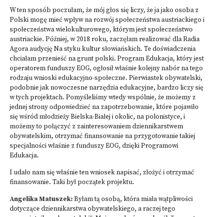
W ten sposób poczułam, że mój głos się liczy, że ja jako osoba z
Polski mogę mieć wpływ na rozwój społeczeństwa austriackiego i
społeczeństwa wielokulturowego, którym jest społeczeństwo
austriackie. Później, w 2018 roku, zaczęłam realizować dla Radia
Agora audycję Na styku kultur słowiańskich. Te doświadczenia
chciałam przenieść na grunt polski.
Program Edukacja
, który jest
operatorem funduszy EOG, ogłosił właśnie kolejny nabór na tego
rodzaju wnioski edukacyjno-społeczne. Pierwiastek obywatelski,
podobnie jak nowoczesne narzędzia edukacyjne, bardzo liczy się
w tych projektach. Pomyśleliśmy wtedy wspólnie, że możemy z
jednej strony odpowiedzieć na zapotrzebowanie, które pojawiło
się wśród młodzieży Bielska-Białej i okolic, na polonistyce, i
możemy to połączyć z zainteresowaniem dziennikarstwem
obywatelskim, otrzymać finansowanie na przygotowanie takiej
specjalności właśnie z funduszy EOG, dzięki Programowi
Edukacja.
I udało nam się właśnie ten wniosek napisać, złożyć i otrzymać
finansowanie. Taki był początek projektu.
Angelika Matuszek:
Byłam tą osobą, która miała wątpliwości
dotyczące dziennikarstwa obywatelskiego, a raczej tego