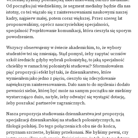
Wcześniej byliśmy polonistyką ukierunkowaną bardzo medialnie.
Od początku już wiedzieliśmy, że segment medialny będzie dla nas
istotny, co też wiązało się z zainteresowaniami naukowymi naszej
kadry, najpierw małej, potem coraz większej. Przez szereg lat
proponowaliśmy, oprócz nauczycielskiej specjalności,
specjalność Projektowanie komunikacji, która cieszyła się sporym
powodzeniem.
Wszyscy obserwujemy w świecie akademickim, to, że wybory
studentów też się zmieniają. Stąd pomysł, żeby zapytać uczniów
szkół średnich: gdyby wybrali polonistykę, to jaką specjalność
chcieliby w ramach tej polonistyki studiować? Sformułowałem
pięć propozycji i efekt był taki, że dziennikarstwo, które
wymieniłem jako jedno z pięciu, cieszyło się zdecydowanie
największym zainteresowaniem. Dało nam to do myślenia i dodało
pewności siebie, której być może na samym początku nie mieliśmy
wystarczająco dużo, na tyle, żeby odważyć się wystąpić dotację,
żeby poszukać partnerów zagranicznych.
Nasza propozycja studiowania dziennikarstwa jest propozycją
specjalizacji dziennikarskiej na studiach polonistycznych, na
filologii polskiej. Do tego połączenia ich obu nie do końca,
przyznam szczerze, byliśmy przekonani. Nie byliśmy pewni, czy