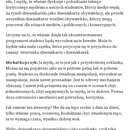
siłę. I myślę, że właśnie dyskusje i pobudzanie takiego
krytycznego myślenia u naszych studentów, którzy kiedyś wejdą
na rynek dziennikarski, jako dziennikarze obywatelscy, ale przede
wszystkim dziennikarze wrażliwi obywatelsko, którzy mogą
pracować dla różnych mediów, i publicznych, i komercyjnych.
Liczymy na to, że właśnie dzięki tak skonstruowanemu
programowi studenci będą wyczuleni na te kwestie. Może to
będzie taka mała cząstka, która przyczyni się w przyszłości do
zmiany wizerunku dziennikarzy i dziennikarek.
Michał Kopczyk:
Ja myślę, że to jest jak z przysłowiową szklanką.
Można na nią popatrzeć jako na w połowie pełną lub w połowie
pustą. Studenci są doskonale świadomi manipulacji, wyczuleni na
manipulacje, może nawet przesadnie. Jest to zdrowy mechanizm
obronny. I nawet jeśli przejawia się on czasem w ocenach zbyt
jednostronnych, zbyt negatywnych, to myślę, że to dobrze. Pewna
doza ostrożności i nieufności jest potrzebna, korzystna.
Jak zmienić ten stereotyp? Nie da się tego zrobić z dnia na dzień,
tylko właśnie pracą, rozmową, kontaktami i być świadomym tego,
że to wymaga czasu, wysiłku i dobrej woli.
Widzę dziennikarza obywatelskiego jako surykatkę, czyli takie