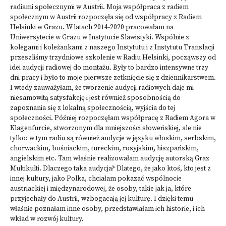
radiami społecznymi w Austrii. Moja współpraca z radiem
społecznym w Austrii rozpoczęła się od współpracy z Radiem
Helsinki w Grazu. W latach 2014-2020 pracowałam na
Uniwersytecie w Grazu w Instytucie Slawistyki. Wspólnie z
kolegami i koleżankami z naszego Instytutu i z Instytutu Translacji
przeszliśmy trzydniowe szkolenie w Radiu Helsinki, począwszy od
idei audycji radiowej do montażu. Były to bardzo intensywne trzy
dni pracy i było to moje pierwsze zetknięcie się z dziennikarstwem.
I wtedy zauważyłam, że tworzenie audycji radiowych daje mi
niesamowitą satysfakcję i jest również sposobnością do
zapoznania się z lokalną społecznością, wyjścia do tej
społeczności. Później rozpoczęłam współpracę z Radiem Agora w
Klagenfurcie, stworzonym dla mniejszości słoweńskiej, ale nie
tylko: w tym radiu są również audycje w języku włoskim, serbskim,
chorwackim, bośniackim, tureckim, rosyjskim, hiszpańskim,
angielskim etc. Tam właśnie realizowałam audycję autorską
Graz
Multikulti
. Dlaczego taka audycja? Dlatego, że jako ktoś, kto jest z
innej kultury, jako Polka, chciałam pokazać wspólnocie
austriackiej i międzynarodowej, że osoby, takie jak ja, które
przyjechały do Austrii, wzbogacają jej kulturę. I dzięki temu
właśnie poznałam inne osoby, przedstawiałam ich historie, i ich
wkład w rozwój kultury.