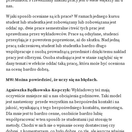
przedmiotu. Przewidziany nakład pracy jest o wiele większy niż u
nas.
W jaki sposób oceniane są ich prace? W ramach jednego kursu
student lub studentka jest zobowiązany lub zobowiązana jest
oddać np. dwie prace semestralne i treść tych prac jest
sprawdzana przez wykładowców. Prace są odsyłane, studenci
przesyłają je z powrotem poprawione, aż do skutku. Nad jedną
pracą zaliczeniową student lub studentka bardzo długo
współpracuje z osobą prowadzącą przedmiot i dzięki temu nakład
pracy jest olbrzymi. Osoba studiująca jest w stanie zagłębić się w
dany temat i w efekcie oddać taką pracę, która może być oceniona
na ocenę bardzo dobrą.
MW: Można powiedzieć, że uczy się na błędach.
Agnieszka Będkowska-Kopczyk:
Wykładowcy też mają
oczywiście mniejsze niż u nas obciążenia godzinowe. Taki model
jest nastawiony przede wszystkim na bezpośredni kontakt i na
jakość, wynikającą z tego bezpośredniego kontaktu, mentoringu.
Dla mnie jest to bardzo cenne, osobiście bardzo lubię
współpracować w ten sposób ze studentami i już stosuję te
metody. Chodzi w nich nie o wpisanie oceny dostatecznej czy
dobrej, z komentarzem, co było dobre, co złe, ale jeszcze właśnie