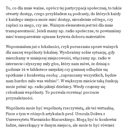
To, co dla mnie ważne, oprócz tej partycypacji społecznej, to także
otwarty dostęp, czego przykładem są podcasty, do których każdy
z każdego miejsca może mieć dostęp, niezależnie od tego, czy
zapłaci za niego, czy nie. Ważnym elementem jest też dla mnie
transparentność. Jeżeli mamy np. radio społeczne, to powinniśmy
mieć transparentnie opisane kryteria doboru materiałów.
Wspomniałam już o lokalności, czyli poruszaniu spraw ważnych
dla naszej wspólnoty lokalnej. Wyobraźmy sobie sytuację, gdy
mieszkamy w mniejszej miejscowości, włączamy np. radio w
internecie i słyszymy miły głos, który nam mówi, że dzisiaj o
godzinie 16 w bibliotece miejskiej czy gminnej odbędzie się
spotkanie z konkretną osobą: „zapraszamy wszystkich, będzie
nam bardzo miło was widzieć”. W większym mieście taką funkcję
może pełnić np. radio jakiejś dzielnicy. Wtedy czujemy się
członkami wspólnoty. To pozwala rozwinąć poczucie
przynależności.
Wspólnota może być wspólnotą rzeczywistą, ale też wirtualną.
Pisze o tym w różnych artykułach
prof. Urszula Doliwa z
Uniwersytetu Warmińsko-Mazurskiego
. Mogą być to konkretni
ludzie, mieszkający w danym miejscu, ale może to być również