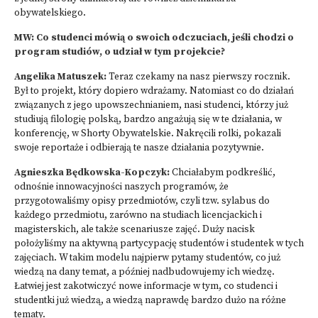
obywatelskiego.
MW: Co studenci mówią o swoich odczuciach, jeśli chodzi o
program studiów, o udział w tym projekcie?
Angelika Matuszek:
Teraz czekamy na nasz pierwszy rocznik.
Był to projekt, który dopiero wdrażamy. Natomiast co do działań
związanych z jego upowszechnianiem, nasi studenci, którzy już
studiują filologię polską, bardzo angażują się w te działania, w
konferencję, w Shorty Obywatelskie. Nakręcili rolki, pokazali
swoje reportaże i odbierają te nasze działania pozytywnie.
Agnieszka Będkowska-Kopczyk:
Chciałabym podkreślić,
odnośnie innowacyjności naszych programów, że
przygotowaliśmy opisy przedmiotów, czyli tzw. sylabus do
każdego przedmiotu, zarówno na studiach licencjackich i
magisterskich, ale także scenariusze zajęć. Duży nacisk
położyliśmy na aktywną partycypację studentów i studentek w tych
zajęciach. W takim modelu najpierw pytamy studentów, co już
wiedzą na dany temat, a później nadbudowujemy ich wiedzę.
Łatwiej jest zakotwiczyć nowe informacje w tym, co studenci i
studentki już wiedzą, a wiedzą naprawdę bardzo dużo na różne
tematy.