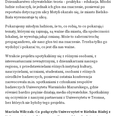
Dziennikarstwo obywatelskie: teoria – praktyka – edukacja
. Młodzi
ludzie zobaczyli, że jednak ich głos ma znaczenie, ponieważ po
reportażu dotyczącym ulicy Motyli okazało się, że miasto Bielsko-
Biała wyremontuje tę ulicę.
Pokazujemy młodym ludziom, że to, co robią, to co pokazują i
tematy, którymi się zajmują, są ważne dla miasta, dla społeczności
lokalnej, że wywołują jakąś zmianę. Może to zabrzmi trochę
propagandowo, ale nasz głos też ma znaczenie. Trzeba tylko go
wydobyć i pokazać to, co jest dla nas ważne.
W trakcie projektu spotykaliśmy się z różnymi osobami, z
interesariuszami zewnętrznymi, z dziennikarzami naszego
regionu, z przedstawicielami różnych instytucji kultury,
nauczycielami, uczniami, studentami, osobami z różnych
ośrodków badawczych, ponieważ ostatnia konferencja
zaowocowała m.in. spotkaniami z członkami zespołów
badawczych Uniwersytetu Warmińsko Mazurskiego, gdzie
również bardzo prężnie działają media obywatelskie. Spotkaliśmy
się oczywiście z naszymi partnerami z Uniwersytetu w Tromsø,
bez których nie byłoby tego projektu.
Mariola Wilczak: Co połączyło Uniwersytet w Bielsku-Białej z