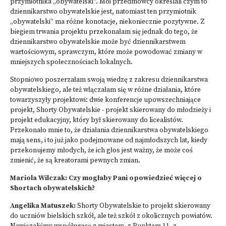
przymiotnika „obywatelski”. Moi przedmówcy określali czym to
dziennikarstwo obywatelskie jest, natomiast ten przymiotnik
„obywatelski” ma różne konotacje, niekoniecznie pozytywne. Z
biegiem trwania projektu przekonałam się jednak do tego, że
dziennikarstwo obywatelskie może być dziennikarstwem
wartościowym, sprawczym, które może powodować zmiany w
mniejszych społecznościach lokalnych.
Stopniowo poszerzałam swoją wiedzę z zakresu dziennikarstwa
obywatelskiego, ale też włączałam się w różne działania, które
towarzyszyły projektowi: dwie konferencje upowszechniające
projekt,
Shorty Obywatelskie
- projekt skierowany do młodzieży i
projekt edukacyjny, który był skierowany do licealistów.
Przekonało mnie to, że działania dziennikarstwa obywatelskiego
mają sens, i to już jako podejmowane od najmłodszych lat, kiedy
przekonujemy młodych, że ich głos jest ważny, że może coś
zmienić, że są kreatorami pewnych zmian.
Mariola Wilczak: Czy mogłaby Pani opowiedzieć więcej o
Shortach obywatelskich?
Angelika Matuszek:
Shorty Obywatelskie to projekt skierowany
do uczniów bielskich szkół, ale też szkół z okolicznych powiatów.