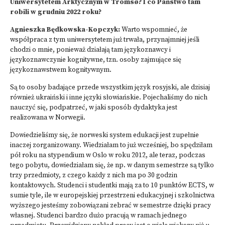
Uniwersytetem Arktycznym w Tromsø? I co Państwo tam
robili w grudniu 2022 roku?
Agnieszka Będkowska-Kopczyk:
Warto wspomnieć, że
współpraca z tym uniwersytetem już trwała, przynajmniej jeśli
chodzi o mnie, ponieważ działają tam językoznawcy i
językoznawczynie kognitywne, tzn. osoby zajmujące się
językoznawstwem kognitywnym.
Są to osoby badające przede wszystkim język rosyjski, ale dzisiaj
również ukraiński i inne języki słowiańskie. Pojechaliśmy do nich
nauczyć się, podpatrzeć, w jaki sposób dydaktyka jest
realizowana w Norwegii.
Dowiedzieliśmy się, że norweski system edukacji jest zupełnie
inaczej zorganizowany. Wiedziałam to już wcześniej, bo spędziłam
pół roku na stypendium w Oslo w roku 2012, ale teraz, podczas
tego pobytu, dowiedziałam się, że np. w danym semestrze są tylko
trzy przedmioty, z czego każdy z nich ma po 30 godzin
kontaktowych. Studenci i studentki mają za to 10 punktów ECTS, w
sumie tyle, ile w europejskiej przestrzeni edukacyjnej i szkolnictwa
wyższego jesteśmy zobowiązani zebrać w semestrze dzięki pracy
własnej. Studenci bardzo dużo pracują w ramach jednego