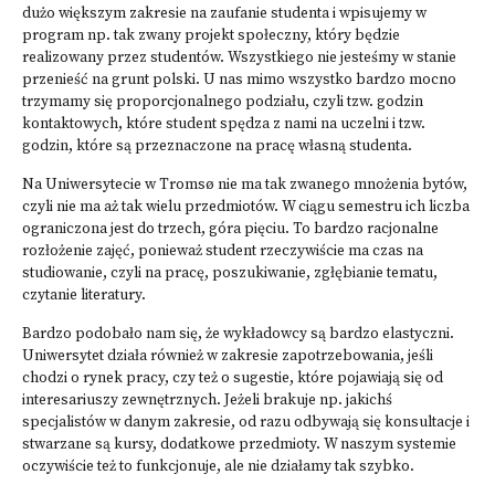
dużo większym zakresie na zaufanie studenta i wpisujemy w
program np. tak zwany projekt społeczny, który będzie
realizowany przez studentów. Wszystkiego nie jesteśmy w stanie
przenieść na grunt polski. U nas mimo wszystko bardzo mocno
trzymamy się proporcjonalnego podziału, czyli tzw. godzin
kontaktowych, które student spędza z nami na uczelni i tzw.
godzin, które są przeznaczone na pracę własną studenta.
Na Uniwersytecie w Tromsø nie ma tak zwanego mnożenia bytów,
czyli nie ma aż tak wielu przedmiotów. W ciągu semestru ich liczba
ograniczona jest do trzech, góra pięciu. To bardzo racjonalne
rozłożenie zajęć, ponieważ student rzeczywiście ma czas na
studiowanie, czyli na pracę, poszukiwanie, zgłębianie tematu,
czytanie literatury.
Bardzo podobało nam się, że wykładowcy są bardzo elastyczni.
Uniwersytet działa również w zakresie zapotrzebowania, jeśli
chodzi o rynek pracy, czy też o sugestie, które pojawiają się od
interesariuszy zewnętrznych. Jeżeli brakuje np. jakichś
specjalistów w danym zakresie, od razu odbywają się konsultacje i
stwarzane są kursy, dodatkowe przedmioty. W naszym systemie
oczywiście też to funkcjonuje, ale nie działamy tak szybko.