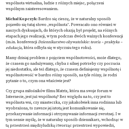
wspólnota wirtualna, ludzie z różnych miejsc, połączeni
wspólnym zainteresowaniem.
Michał Kopczyk:
Bardzo się cieszę, że w naturalny sposób
pojawiło się tutaj słowo „wspólnota”. Powracało ono również w
naszych dyskusjach, do których okazją był projekt, na różnych
etapach jego realizacji, w tym podczas dwóch ważnych konferencji
(m.in.
konferencji
Dziennikarstwo obywatelskie: teoria – praktyka –
edukacja
, która odbyła się w styczniu tego roku).
Mamy dzisiaj problem z pojęciem wspólnotowości, może dlatego,
że czasem go nadużywamy, chyba z silnej potrzeby czy poczucia
jej niedostatku, ale też dlatego, że czasem definiujemy wspólnotę i
wspólnotowość w bardzo różny sposób, na tyle różny, że rodzi
pytanie o to, czym ona właściwie jest?
Czy grupa miłośników filmu Matrix, która ma swoje forum w
Internecie, jest już wspólnotą? Bez względu na to, czy jest to
wspólnota wsi, czy miasteczka, czy jakakolwiek inna rodzinna lub
wyobrażona, to zawsze jej istotą jest komunikowanie się,
przekazywanie informacji i otrzymywanie informacji zwrotnej. I w
tym sensie myślę, że w naturalny sposób dziennikarz, wchodząc w
tą przestrzeń międzyludzką i tworząc przestrzeń wypowiedzi,