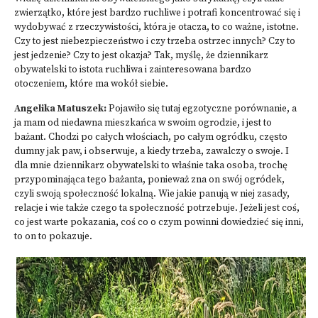
zwierzątko, które jest bardzo ruchliwe i potrafi koncentrować się i
wydobywać z rzeczywistości, która je otacza, to co ważne, istotne.
Czy to jest niebezpieczeństwo i czy trzeba ostrzec innych? Czy to
jest jedzenie? Czy to jest okazja? Tak, myślę, że dziennikarz
obywatelski to istota ruchliwa i zainteresowana bardzo
otoczeniem, które ma wokół siebie.
Angelika Matuszek:
Pojawiło się tutaj egzotyczne porównanie, a
ja mam od niedawna mieszkańca w swoim ogrodzie, i jest to
bażant. Chodzi po całych włościach, po całym ogródku, często
dumny jak paw, i obserwuje, a kiedy trzeba, zawalczy o swoje. I
dla mnie dziennikarz obywatelski to właśnie taka osoba, trochę
przypominająca tego bażanta, ponieważ zna on swój ogródek,
czyli swoją społeczność lokalną. Wie jakie panują w niej zasady,
relacje i wie także czego ta społeczność potrzebuje. Jeżeli jest coś,
co jest warte pokazania, coś co o czym powinni dowiedzieć się inni,
to on to pokazuje.