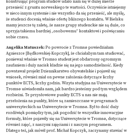
konstruując program studiów udało nam się w dużej mierze
przenieść z gruntu norweskiego te wartości. Oczywiście istniejemy
w nieco innym systemie i nie wszystko da się przenieść, ale myślę,
że studenci docenią właśnie ofertę bliższego kontaktu. W Bielsku
mamy jeszcze tę zaletę, że nasze grupy studenckie nie są duże, co
sprzyja takiemu bardziej „osobowemu” kontaktowi i poświęcaniu
sobie czasu.
Angelika Matuszek:
Po powrocie z Tromsø powiedziałam
Agnieszce [Będkowskiej-Kopczyk], że chciałabym tam studiować,
ponieważ właśnie w Tromso student jest obdarzony ogromnym
zaufaniem i duży nacisk kładzie się na jego samodzielność. Kiedy
powstawał projekt Dziennikarstwo obywatelskie i pojawił się
wniosek, również miał on pewne założenia dotyczące liczby
punktów ECTS, liczby godzin. Wizyta studyjna na Uniwersytecie w
Tromsø uświadomiła nam, jak bardzo jesteśmy pod tym względem
rozbieżni. Te przysłowiowe punkty ECTS u nas nie mają
przełożenia na punkty, które są zamieszczane w programach
uniwersyteckich na Uniwersytecie w Tromsø. Był to dość duży
rozdźwięk pomiędzy tym, jak pogodzić te wszystkie innowacyjne
formuły, które pojawiły się na Uniwersytecie w Tromsø, dotyczące
również zajęć, z naszymi zajęciami i z naszym programem.
Dlatego też, jak mówił prof. Michał Kopczyk, zaczynamy stawiać w