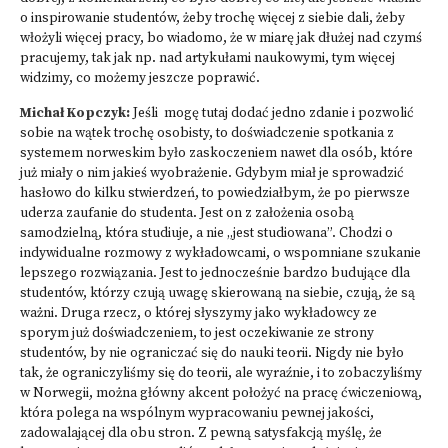
o inspirowanie studentów, żeby trochę więcej z siebie dali, żeby
włożyli więcej pracy, bo wiadomo, że w miarę jak dłużej nad czymś
pracujemy, tak jak np. nad artykułami naukowymi, tym więcej
widzimy, co możemy jeszcze poprawić.
Michał Kopczyk:
Jeśli mogę tutaj dodać jedno zdanie i pozwolić
sobie na wątek trochę osobisty, to doświadczenie spotkania z
systemem norweskim było zaskoczeniem nawet dla osób, które
już miały o nim jakieś wyobrażenie. Gdybym miał je sprowadzić
hasłowo do kilku stwierdzeń, to powiedziałbym, że po pierwsze
uderza zaufanie do studenta. Jest on z założenia osobą
samodzielną, która studiuje, a nie „jest studiowana”. Chodzi o
indywidualne rozmowy z wykładowcami, o wspomniane szukanie
lepszego rozwiązania. Jest to jednocześnie bardzo budujące dla
studentów, którzy czują uwagę skierowaną na siebie, czują, że są
ważni. Druga rzecz, o której słyszymy jako wykładowcy ze
sporym już doświadczeniem, to jest oczekiwanie ze strony
studentów, by nie ograniczać się do nauki teorii. Nigdy nie było
tak, że ograniczyliśmy się do teorii, ale wyraźnie, i to zobaczyliśmy
w Norwegii, można główny akcent położyć na pracę ćwiczeniową,
która polega na wspólnym wypracowaniu pewnej jakości,
zadowalającej dla obu stron. Z pewną satysfakcją myślę, że