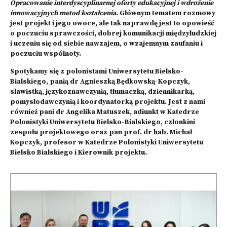
Opracowanie interdyscyplinarnej oferty edukacyjnej i wdrożenie
innowacyjnych metod kształcenia
. Głównym tematem rozmowy
jest projekt i jego owoce, ale tak naprawdę jest to opowieść
o poczuciu sprawczości, dobrej komunikacji międzyludzkiej
i uczeniu się od siebie nawzajem, o wzajemnym zaufaniu i
poczuciu wspólnoty.
Spotykamy się z polonistami Uniwersytetu Bielsko-
Bialskiego, panią dr Agnieszką Będkowską-Kopczyk,
slawistką, językoznawczynią, tłumaczką, dziennikarką,
pomysłodawczynią i koordynatorką projektu. Jest z nami
również pani dr Angelika Matuszek, adiunkt w Katedrze
Polonistyki Uniwersytetu Bielsko-Bialskiego, członkini
zespołu projektowego oraz pan prof. dr hab. Michał
Kopczyk, profesor w Katedrze Polonistyki Uniwersytetu
Bielsko Bialskiego i Kierownik projektu.