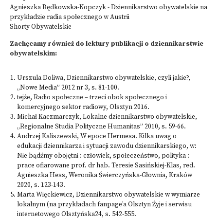
Agnieszka Będkowska-Kopczyk - Dziennikarstwo obywatelskie na
przykładzie radia społecznego w Austrii
Shorty Obywatelskie
Zachęcamy również do lektury publikacji o dziennikarstwie
obywatelskim:
Urszula Doliwa, Dziennikarstwo obywatelskie, czyli jakie?,
„Nowe Media” 2012 nr 3, s. 81-100
.
tejże, Radio społeczne – trzeci obok społecznego i
komercyjnego sektor radiowy, Olsztyn
2016.
Michał
Kaczmarczyk, Lokalne dziennikarstwo obywatelskie
,
„Regionalne Studia Polityczne Humanitas” 2010, s. 59-66.
Andrzej Kaliszewski, W epoce Hermesa. Kilka uwag o
edukacji dziennikarza i sytuacji zawodu dziennikarskiego
, w:
Nie bądźmy obojętni : człowiek, społeczeństwo, polityka :
prace ofiarowane prof. dr hab. Teresie Sasińskiej-Klas, red.
Agnieszka Hess, Weronika Świerczyńska-Głownia, Kraków
2020, s. 123-143.
Marta Więckiewicz, Dziennikarstwo obywatelskie w wymiarze
lokalnym (na przykładach fanpage’a Olsztyn Żyje i serwisu
internetowego Olsztyńska24
, s. 542-555.