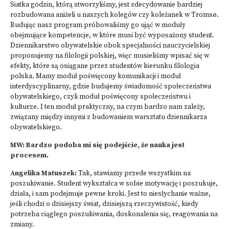
Siatka godzin, którą stworzyliśmy, jest zdecydowanie bardziej
rozbudowana aniżeli u naszych kolegów czy koleżanek w Tromsø.
Budując nasz program próbowaliśmy go ująć w moduły
obejmujące kompetencje, w które musi być wyposażony student.
Dziennikarstwo obywatelskie obok specjalności nauczycielskiej
proponujemy na filologii polskiej, więc musieliśmy wpisać się w
efekty, które są osiągane przez studentów kierunku filologia
polska. Mamy moduł poświęcony komunikacji i moduł
interdyscyplinarny, gdzie budujemy świadomość społeczeństwa
obywatelskiego, czyli moduł poświęcony społeczeństwu i
kulturze. I ten moduł praktyczny, na czym bardzo nam zależy,
związany między innymi z budowaniem warsztatu dziennikarza
obywatelskiego.
MW: Bardzo podoba mi się podejście, że nauka jest
procesem.
Angelika Matuszek:
Tak, stawiamy przede wszystkim na
poszukiwanie. Student wykształca w sobie motywację i poszukuje,
działa, i sam podejmuje pewne kroki. Jest to niesłychanie ważne,
jeśli chodzi o dzisiejszy świat, dzisiejszą rzeczywistość, kiedy
potrzeba ciągłego poszukiwania, doskonalenia się, reagowania na
zmiany.