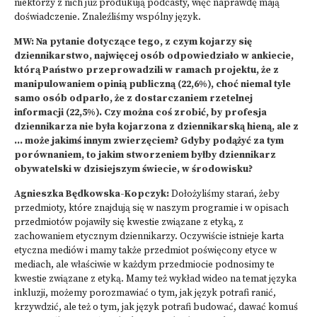
niektórzy z nich już produkują podcasty, więc naprawdę mają
doświadczenie. Znaleźliśmy wspólny język.
MW: Na pytanie dotyczące tego, z czym kojarzy się
dziennikarstwo, najwięcej osób odpowiedziało w ankiecie,
którą Państwo przeprowadzili w ramach projektu, że z
manipulowaniem opinią publiczną (22,6%), choć niemal tyle
samo osób odparło, że z dostarczaniem rzetelnej
informacji (22,5%). Czy można coś zrobić, by profesja
dziennikarza nie była kojarzona z dziennikarską hieną, ale z
… może jakimś innym zwierzęciem? Gdyby podążyć za tym
porównaniem, to jakim stworzeniem byłby dziennikarz
obywatelski w dzisiejszym świecie, w środowisku?
Agnieszka Będkowska-Kopczyk:
Dołożyliśmy starań, żeby
przedmioty, które znajdują się w naszym programie i w opisach
przedmiotów pojawiły się kwestie związane z etyką, z
zachowaniem etycznym dziennikarzy. Oczywiście istnieje karta
etyczna mediów i mamy także przedmiot poświęcony etyce w
mediach, ale właściwie w każdym przedmiocie podnosimy te
kwestie związane z etyką. Mamy też wykład wideo na temat języka
inkluzji, możemy porozmawiać o tym, jak język potrafi ranić,
krzywdzić, ale też o tym, jak język potrafi budować, dawać komuś