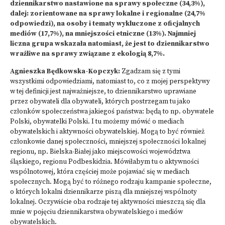
dziennikarstwo nastawione na sprawy społeczne (34,3%),
dalej: zorientowane na sprawy lokalne i regionalne (24,7%
odpowiedzi), na osoby i tematy wykluczone z oficjalnych
mediów (17,7%), na mniejszości etniczne (13%). Najmniej
liczna grupa wskazała natomiast, że jest to dziennikarstwo
wrażliwe na sprawy związane z ekologią 8,7%.
Agnieszka Będkowska-Kopczyk:
Zgadzam się z tymi
wszystkimi odpowiedziami, natomiast to, co z mojej perspektywy
w tej definicji jest najważniejsze, to dziennikarstwo uprawiane
przez obywateli dla obywateli, których postrzegam tu jako
członków społeczeństwa jakiegoś państwa: będą to np. obywatele
Polski, obywatelki Polski. I tu możemy mówić o mediach
obywatelskich i aktywności obywatelskiej. Mogą to być również
członkowie danej społeczności, mniejszej społeczności lokalnej
regionu, np. Bielska-Białej jako miejscowości województwa
śląskiego, regionu Podbeskidzia. Mówiłabym tu o aktywności
wspólnotowej, która częściej może pojawiać się w mediach
społecznych. Mogą być to różnego rodzaju kampanie społeczne,
o których lokalni dziennikarze piszą dla mniejszej wspólnoty
lokalnej. Oczywiście oba rodzaje tej aktywności mieszczą się dla
mnie w pojęciu dziennikarstwa obywatelskiego i mediów
obywatelskich.