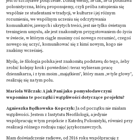
jest to szczęśliwe połączenie. Dzisiaj wiemy, że tak, że ta podstawa
polonistyczna, którą proponujemy, czyli próba zatopienia się
wspólnie ze studentami w tradycji, w kulturze i jej różnym
rozumieniu, we wspólnym uczeniu się odczytywania
komunikatów, jawnych i ukrytych treści, jest nie tylko świetnym
treningiem umysłu, ale jest znakomitym przygotowaniem do życia
w świecie, w którym ciągle musimy coś nowego rozumieć, czegoś
nowego się uczyć, komunikować się z kimś nowym, kogo nie
znaliśmy wcześniej.
Myślę, że filologia polska jest znakomitą podstawą do tego, żeby
zrobić kolejny krok i powiedzieć: teraz wybieram pracę
dziennikarza, i z tym moim „majątkiem”, który mam „w tyle głowy”,
realizuję się na tym polu.
Mariola Wilczak: A jak Pani jako pomysłodawczyni
wspomina te początki i wątpliwości dotyczące projektu?
Agnieszka Będkowska-Kopczyk:
Ja od początku nie miałam
wątpliwości. Jestem z Instytutu Neofilologii, a jedynie
współpracuję w tym projekcie z Katedrą Polonistyki, również przy
realizacji różnego rodzaju zajęć językoznawczych.
Mam doświadczenie radiowe, od 2016 roku współpracuję z