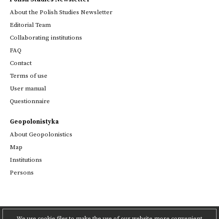
About the Polish Studies Newsletter
Editorial Team
Collaborating institutions
FAQ
Contact
Terms of use
User manual
Questionnaire
Geopolonistyka
About Geopolonistics
Map
Institutions
Persons
We use cookie files to make the use of our website more convenient