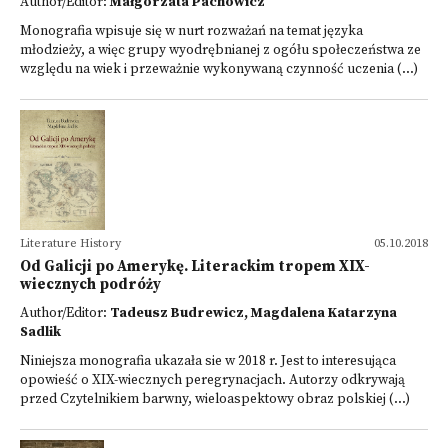
Author/Editor:
Małgorzata Pachowicz
Monografia wpisuje się w nurt rozważań na temat języka
młodzieży, a więc grupy wyodrębnianej z ogółu społeczeństwa ze
względu na wiek i przeważnie wykonywaną czynność uczenia (...)
Literature History
05.10.2018
Od Galicji po Amerykę. Literackim tropem XIX-
wiecznych podróży
Author/Editor:
Tadeusz Budrewicz, Magdalena Katarzyna
Sadlik
Niniejsza monografia ukazała sie w 2018 r. Jest to interesująca
opowieść o XIX-wiecznych peregrynacjach. Autorzy odkrywają
przed Czytelnikiem barwny, wieloaspektowy obraz polskiej (...)