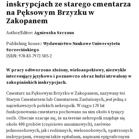
inskrypcjach ze starego cmentarza
na Pęksowym Brzyzku w
Zakopanem
Author/Editor:
Agnieszka Szczaus
Publishing house::
Wydawnictwo Naukowe Uniwersytetu
Szczecińskiego
ISBN:
978-83-7972-505-2
W pracy odtworzono złożony, wieloaspektowy, niezwykle
interesujący językowo i poznawczo obraz ludzi utrwalony w
zakopiańskich inskrypcjach.
Cmentarz na Pęksowym Brzyzku w Zakopanem, nazywany też
Starym Cmentarzem lub Cmentarzem Zasłużonych, jest jedną z
najciekawszych polskich nekropolii. W ciągu 170 lat
funkcjonowania cmentarza pochowano na nim około 6 tysięcy
osób. Obecnie szacuje się, że na terenie nekropolii znajduje się
około 400 grobów (częściowo anonimowych), zarówno
jednoosobowych, jak i rodzinnych, wieloosobowych, opatrzonych
inskrypcjami, zwanymi także epitafiami, napisami epigraficznymi