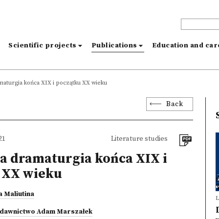
s
Scientific projects
Publications
Education and ca
maturgia końca XIX i początku XX wieku
Back
21
Literature studies
a dramaturgia końca XIX i
 XX wieku
a Maliutina
L
dawnictwo Adam Marszałek