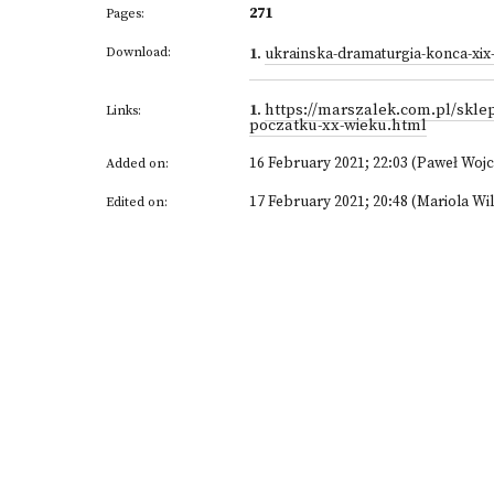
271
Pages:
Download:
1
.
ukrainska-dramaturgia-konca-xix-
1
.
https://marszalek.com.pl/sklep
Links:
poczatku-xx-wieku.html
16 February 2021; 22:03 (Paweł Woj
Added on:
17 February 2021; 20:48 (Mariola Wi
Edited on: