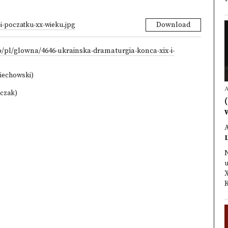
i-poczatku-xx-wieku.jpg
Download
/pl/glowna/4646-ukrainska-dramaturgia-konca-xix-i-
ciechowski)
A
lczak)
A
u
X
K