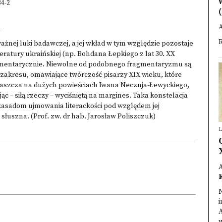
34-2
(
_
A
R
nej luki badawczej, a jej wkład w tym względzie pozostaje
iteratury ukraińskiej (np. Bohdana Łepkiego z lat 30. XX
fragmentarycznie. Niewolne od podobnego fragmentaryzmu są
zakresu, omawiające twórczość pisarzy XIX wieku, które
łaszcza na dużych powieściach Iwana Neczuja-Łewyckiego,
c – siłą rzeczy – wyciśniętą na margines. Taka konstelacja
asadom ujmowania literackości pod względem jej
słuszna. (Prof. zw. dr hab. Jarosław Poliszczuk)
L
A
N
i
w