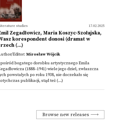
iterature studies
17.02.2025
Emil Zegadłowicz, Maria Koszyc-Szołajska,
Wasz korespondent donosi (dramat w
trzech (...)
uthor/Editor:
Mirosław Wójcik
Spośród bogatego dorobku artystycznego Emila
egadłowicza (1888–1941) wiele jego dzieł, zwłaszcza
ych powstałych po roku 1938, nie doczekało się
otychczas publikacji, stąd też (...)
Browse new releases