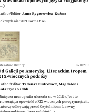
w słownikach opisowych języka rosyjskiego
...)
uthor/Editor:
Anna Rygorowicz-Kuźma
ok wydania: 2021 Format: A5
iterature History
05.10.2018
Od Galicji po Amerykę. Literackim tropem
XIX-wiecznych podróży
uthor/Editor:
Tadeusz Budrewicz, Magdalena
Katarzyna Sadlik
iniejsza monografia ukazała sie w 2018 r. Jest to
nteresująca opowieść o XIX-wiecznych peregrynacjach.
Autorzy odkrywają przed Czytelnikiem barwny,
ieloaspektowy obraz polskiej (...)