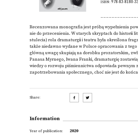
978-83-8180-3
ISBN:
_____________
Recenzowana monografia jest próbą wypełnienia poważ
nie do przecenienia. W starych skryptach do historii l
stulecia) rola dramaturgii i teatru była określona 
także niedawno wydane w Polsce opracowania z tego 
główną uwagę skupiają na dorobku prozatorskim, zw
Panasa Myrnego, Iwana Franki, dramaturgię zostawiają
wiedzy o rozwoju piśmiennictwa odpowiada pewnym z
zapotrzebowania społecznego, choć nie jest do końca 
Share:
Information
2020
Year of publication: