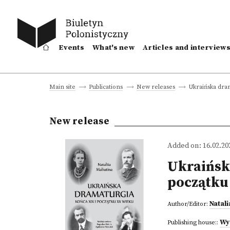
Events
What's new
Articles and interview
Ukraińska dra
Main site
Publications
New releases
New release
Added on: 16.02.20
Ukraińsk
początku
Natali
Author/Editor:
Wy
Publishing house::