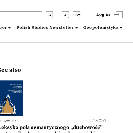
Log in
A
EN
reer
Polish Studies Newsletter
Geopolonistyka
See also
inguistics
17.06.2022
Leksyka pola semantycznego „duchowość”