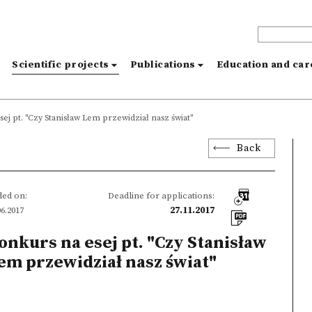
s
Scientific projects
Publications
Education and ca
ej pt. "Czy Stanisław Lem przewidział nasz świat"
Back
ed on:
Deadline for applications:
06.2017
27.11.2017
onkurs na esej pt. "Czy Stanisław
em przewidział nasz świat"