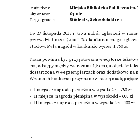
Miejska Biblioteka Publiczna im. 
Institutions:
Opole
City or town:
Students
,
Schoolchildren
Target groups:
Do 27 listopada 2017 r. trwa nabór zgłoszeń w ram
przewidział nasz świat". Do konkursu mogą zgłasza
studiów. Pula nagród w konkursie wynosi 1 750 zł.
Praca powinna być przygotowana w edytorze tekstowy
cm, odstępy między wierszami: 1,5 cm), a objętość te
dostarczona w 4 egzemplarzach oraz dodatkowo na 
W ramach konkursu przyznane zostaną
następujące
I miejsce: nagroda pieniężna w wysokości – 750 zł
II miejsce: nagroda pieniężna w wysokości – 600 zł
III miejsce: nagroda pieniężna w wysokości – 400 zł.