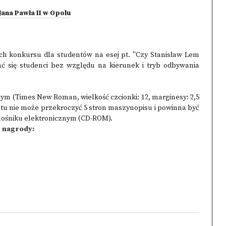
Jana Pawła II w Opolu
ach konkursu dla studentów na esej pt. "Czy Stanisław Lem
ć się studenci bez względu na kierunek i tryb odbywania
m (Times New Roman, wielkość czcionki: 12, marginesy: 2,5
kstu nie może przekroczyć 5 stron maszynopisu i powinna być
nośniku elektronicznym (CD-ROM).
 nagrody: