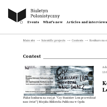
Events
What's new
Articles and interview
Konkurs na es
Main site
Scientific projects
Contests
Contest
Add
13.
K
L
Plakat konkursu na esej pt. "Czy Stanisław Lem przewidział
nasz świat" | Miejska Biblioteka Publiczna w Opolu