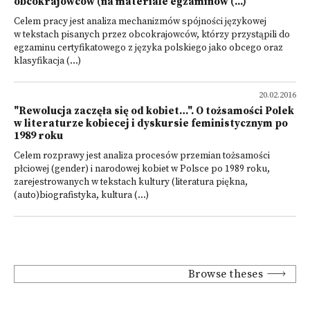
obcokrajowców (na materiale egzaminów (...)
Celem pracy jest analiza mechanizmów spójności językowej
w tekstach pisanych przez obcokrajowców, którzy przystąpili do
egzaminu certyfikatowego z języka polskiego jako obcego oraz
klasyfikacja (...)
20.02.2016
"Rewolucja zaczęła się od kobiet…". O tożsamości Polek
w literaturze kobiecej i dyskursie feministycznym po
1989 roku
Celem rozprawy jest analiza procesów przemian tożsamości
płciowej (gender) i narodowej kobiet w Polsce po 1989 roku,
zarejestrowanych w tekstach kultury (literatura piękna,
(auto)biografistyka, kultura (...)
Browse theses