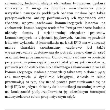
schematów, będących stałymi elementami tworzącymi dyskurs
edukacyjny. Z uwagi na podobne uwarunkowania pracy
wszystkich nauczycieli poddanych badaniu możliwe było także
przeprowadzenie analizy porównawczej ich wypowiedzi oraz
zbadanie wpływu zachowań komunikacyjnych lektorów na
zachowania komunikacyjne studentów. Przeprowadzone badania
ukazały złożony i niejednorodny charakter procesów
komunikacyjnych na zajęciach językowych. Analiza wypowiedzi
lektorów wykazała, iż komunikacja na lekcji JPJO ma w znacznej
mierze charakter spontaniczny, częściowo jest także
wyreżyserowana i dostosowana do potrzeb grupy, danych zajęć
oraz założeń programowych. Odnotowano zarówno wypowiedzi
pozytywne, wspomagające proces dydaktyczny, jak i negatywne,
prowadzące do osłabienia lub całkowitego zahamowania procesu
komunikacyjnego. Badania potwierdziły także tezę o dominującej
roli nauczyciela w dyskursie lekcyjnym. Wnioski te silnie
przemawiają za tym, aby uznać proces porozumiewania się na
lekcji JPJO za jedynie zbliżony do komunikacji naturalnej z uwagi
na konieczność podporządkowania jej określonym intencjom
nauczyciela oraz celom pragmatycznym zajęć.