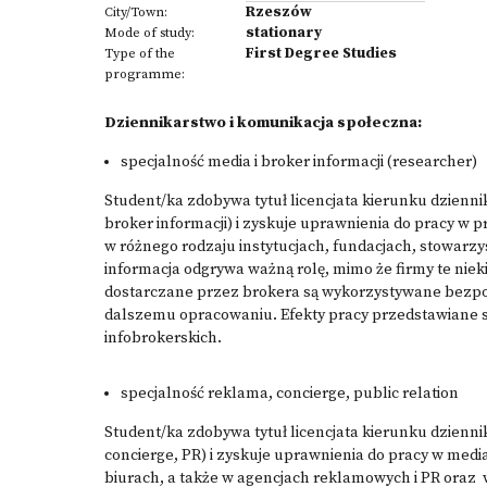
Rzeszów
City/Town:
stationary
Mode of study:
First Degree Studies
Type of the
programme:
Dziennikarstwo i komunikacja społeczna:
specjalność media i broker informacji (researcher)
Student/ka zdobywa tytuł licencjata kierunku dzienni
broker informacji) i zyskuje uprawnienia do pracy w pra
w różnego rodzaju instytucjach, fundacjach, stowarz
informacja odgrywa ważną rolę, mimo że firmy te nieki
dostarczane przez brokera są wykorzystywane bezp
dalszemu opracowaniu. Efekty pracy przedstawiane s
infobrokerskich.
specjalność reklama, concierge, public relation
Student/ka zdobywa tytuł licencjata kierunku dzienni
concierge, PR) i zyskuje uprawnienia do pracy w medi
biurach, a także w agencjach reklamowych i PR oraz 