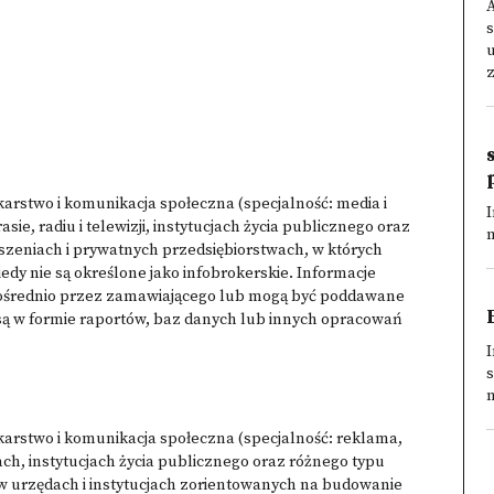
s
u
z
karstwo i komunikacja społeczna (specjalność: media i
I
sie, radiu i telewizji, instytucjach życia publicznego oraz
m
yszeniach i prywatnych przedsiębiorstwach, w których
edy nie są określone jako infobrokerskie. Informacje
ośrednio przez zamawiającego lub mogą być poddawane
ą w formie raportów, baz danych lub innych opracowań
I
s
n
karstwo i komunikacja społeczna (specjalność: reklama,
ach, instytucjach życia publicznego oraz różnego typu
w urzędach i instytucjach zorientowanych na budowanie