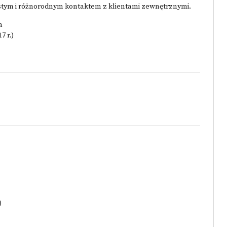
stym i różnorodnym kontaktem z klientami zewnętrznymi.
a
7 r.)
)