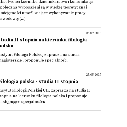
Absolwenci kierunku dziennikarstwo i komunikacja
połeczna wyposażeni są w wiedzę teoretyczną i
miejętności umożliwiające wykonywanie pracy
awodowej (...)
05.09.2016
studia II stopnia na kierunku filologia
polska
nstytut Filologii Polskiej zaprasza na studia
agisterskie i proponuje specjalności:
25.05.2017
Filologia polska - studia II stopnia
nsytut Filologii Polskiej UJK zaprasza na studia II
topnia na kierunku filologia polska i proponuje
astępujące specjalności: