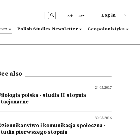
Log in
A
EN
reer
Polish Studies Newsletter
Geopolonistyka
See also
24.05.2017
Filologia polska - studia II stopnia
stacjonarne
30.05.2016
Dziennikarstwo i komunikacja społeczna -
studia pierwszego stopnia