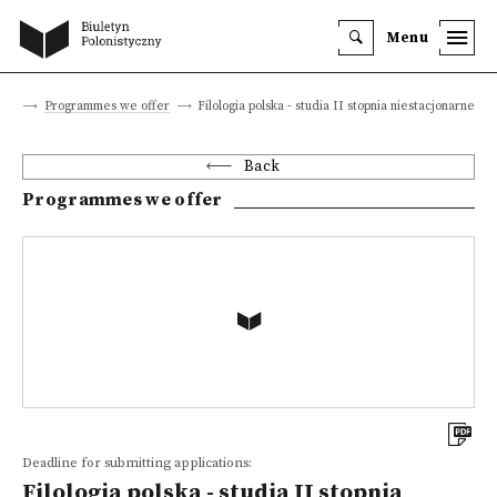
Menu
eer
Programmes we offer
Filologia polska - studia II stopnia niestacjonarne
Back
Programmes we offer
Deadline for submitting applications:
Filologia polska - studia II stopnia