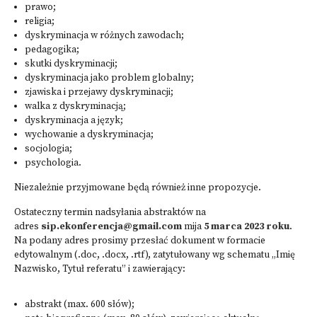
prawo;
religia;
dyskryminacja w różnych zawodach;
pedagogika;
skutki dyskryminacji;
dyskryminacja jako problem globalny;
zjawiska i przejawy dyskryminacji;
walka z dyskryminacją;
dyskryminacja a język;
wychowanie a dyskryminacja;
socjologia;
psychologia.
Niezależnie przyjmowane będą również inne propozycje.
Ostateczny termin nadsyłania abstraktów na
adres
sip.ekonferencja@gmail.com
mija
5 marca 2023 roku
.
Na podany adres prosimy przesłać dokument w formacie
edytowalnym (.doc, .docx, .rtf), zatytułowany wg schematu „Imię
Nazwisko, Tytuł referatu” i zawierający:
abstrakt (max. 600 słów);