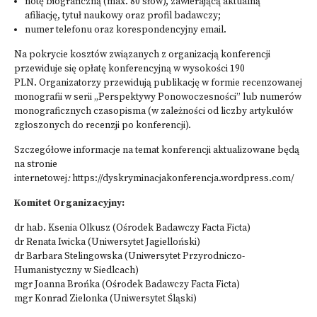
notę biograficzną (max. 80 słów), zawierającą aktualną
afiliację, tytuł naukowy oraz profil badawczy;
numer telefonu oraz korespondencyjny email.
Na pokrycie kosztów związanych z organizacją konferencji
przewiduje się opłatę konferencyjną w wysokości 190
PLN. Organizatorzy przewidują publikację w formie recenzowanej
monografii w serii „Perspektywy Ponowoczesności” lub numerów
monograficznych czasopisma (w zależności od liczby artykułów
zgłoszonych do recenzji po konferencji).
Szczegółowe informacje na temat konferencji aktualizowane będą
na stronie
internetowej
:
https://dyskryminacjakonferencja.wordpress.com/
Komitet Organizacyjny:
dr hab. Ksenia Olkusz (Ośrodek Badawczy Facta Ficta)
dr Renata Iwicka (Uniwersytet Jagielloński)
dr Barbara Stelingowska (Uniwersytet Przyrodniczo-
Humanistyczny w Siedlcach)
mgr Joanna Brońka (Ośrodek Badawczy Facta Ficta)
mgr Konrad Zielonka (Uniwersytet Śląski)