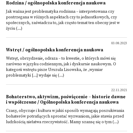
Rodzina / ogólnopolska konferencja naukowa
Jak ważna jest problematyka rodzinna – interpretowana czy
postrzegana w różnych aspektach czy to jednostkowych, czy
społecznych, zaświadcza to, jak często temat ten obecny jest w
życiu (...)
03.08.2023
Wstręt / ogólnopolska konferencja naukowa
Wstręt, obrzydzenie, odraza – to kwestie, o których mówi się
zarówno w języku codziennym, jak i dyskursie naukowym. O
kategorii wstrętu pisze Urszula Lisowska, że „wymiar
problematyki […] wydaje się (...)
22.11.2021
Bohaterstwo, aktywizm, poświęcenie – historie dawne
i współczesne / Ogólnopolska konferencja naukowa
Czasy, obyczaje i kultura w jakiś sposób wymagają poszukiwania
bohaterów potrafiących sprostać wyzwaniom, jakie stawia przed
ludzkością niełatwa rzeczywistość. Mamy szansę się o tym (...)