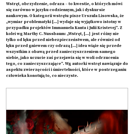
Wstręt, obrzydzenie, odraza – to kwestie, o których mówi
się zarówno w języku codziennym, jak i dyskursie
naukowym. O kategorii wstrętu pisze Urszula Lisowska, że
„wymiar problematyki […] wydaje się wyjątkowo istotny w
przypadku projektów Immanuela Kanta i Julii Kristevej”. Z
kolei wg Marthy C. Nussbaum: „Wstręt, […] jest różny nie
tylko od lęku przed niebezpieczeństwem, ale również od
lęku przed gniewem czy odrazą […] idea wiąże się przede
wszystkim z obawą przed zanieczyszczeniem samego
siebie, jako uczucie zaś przejawia się w woli odrzucenia
tego, co zanieczyszczające”. Wg autorki wstręt nawiązuje do
aspektu zwierzęcości i śmiertelności, które w postrzeganiu
człowieka konotują to, co nieczyste.