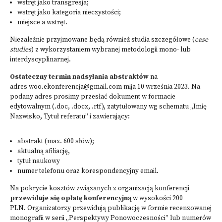
wstręt jako transgresja;
wstręt jako kategoria nieczystości;
miejsce a wstręt.
Niezależnie przyjmowane będą również studia szczegółowe (
case
studies
) z wykorzystaniem wybranej metodologii mono- lub
interdyscyplinarnej.
Ostateczny termin nadsyłania abstraktów
na
adres woo.ekonferencja@gmail.com mija 10 września 2023. Na
podany adres prosimy przesłać dokument w formacie
edytowalnym (.doc, .docx, .rtf), zatytułowany wg schematu „Imię
Nazwisko, Tytuł referatu” i zawierający:
abstrakt (max. 600 słów);
aktualną afiliację,
tytuł naukowy
numer telefonu oraz korespondencyjny email.
Na pokrycie kosztów związanych z organizacją konferencji
przewiduje się opłatę konferencyjną
w wysokości 200
PLN. Organizatorzy przewidują publikację w formie recenzowanej
monografii w serii „Perspektywy Ponowoczesności” lub numerów