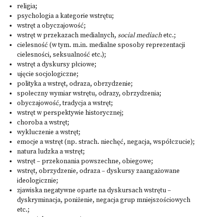
religia;
psychologia a kategorie wstrętu;
wstręt a obyczajowość;
wstręt w przekazach medialnych,
social mediach
etc.;
cielesność (w tym. m.in. medialne sposoby reprezentacji
cielesności, seksualność etc.);
wstręt a dyskursy płciowe;
ujęcie socjologiczne;
polityka a wstręt, odraza, obrzydzenie;
społeczny wymiar wstrętu, odrazy, obrzydzenia;
obyczajowość, tradycja a wstręt;
wstręt w perspektywie historycznej;
choroba a wstręt;
wykluczenie a wstręt;
emocje a wstręt (np. strach. niechęć, negacja, współczucie);
natura ludzka a wstręt;
wstręt – przekonania powszechne, obiegowe;
wstręt, obrzydzenie, odraza – dyskursy zaangażowane
ideologicznie;
zjawiska negatywne oparte na dyskursach wstrętu –
dyskryminacja, poniżenie, negacja grup mniejszościowych
etc.;