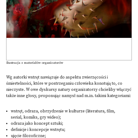
Ilustracja z materiałów organizatorów
Wg autorki wstręt nawiązuje do aspektu zwierzęcości i
śmiertelności, które w postrzeganiu człowieka konotują to, co
nieczyste. W owe dyskursy natury organizatorzy chcieliby włączyć
także inne głosy, proponując namysł nad m.in. takimi kategoriami:
wstręt, odraza, obrzydzenie w kulturze (literatura, film,
serial, komiks, gry wideo);
odraza jako koncept sztuki;
definicje i koncepcje wstrętu;
ujęcie filozoficzne;