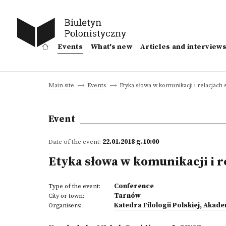
Events
What's new
Articles and interview
Etyka słowa w komunikacji i relacjach
Main site
Events
Event
Date of the event:
22.01.2018 g.10:00
Etyka słowa w komunikacji i 
Conference
Type of the event:
Tarnów
City or town:
Katedra Filologii Polskiej, Aka
Organisers: