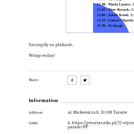
Szczegóły na plakacie.
Wstęp wolny!
Share:
Information
ul. Mickiewicza 8, 33-100 Tarnów
Address:
1
.
https://pwsztar.edu.pl/22-stycz
Links:
param=FP