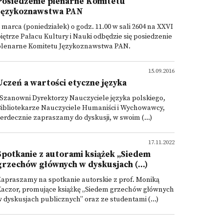
Posiedzenie plenarne Komitetu
Językoznawstwa PAN
 marca (poniedziałek) o godz. 11.00 w sali 2604 na XXVI
iętrze Pałacu Kultury i Nauki odbędzie się posiedzenie
plenarne Komitetu Językoznawstwa PAN.
15.09.2016
Uczeń a wartości etyczne języka
Szanowni Dyrektorzy Nauczyciele języka polskiego,
Bibliotekarze Nauczyciele Humaniści i Wychowawcy,
erdecznie zapraszamy do dyskusji, w swoim (...)
17.11.2022
Spotkanie z autorami książek „Siedem
grzechów głównych w dyskusjach (...)
apraszamy na spotkanie autorskie z prof. Moniką
Kaczor, promujące książkę „Siedem grzechów głównych
 dyskusjach publicznych” oraz ze studentami (...)