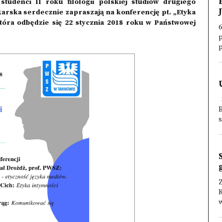
tudenci II roku filologii polskiej studiów drugiego
karska serdecznie zapraszają na konferencję pt. „Etyka
która odbędzie się 22 stycznia 2018 roku w Państwowej
6
p
s
Z
w