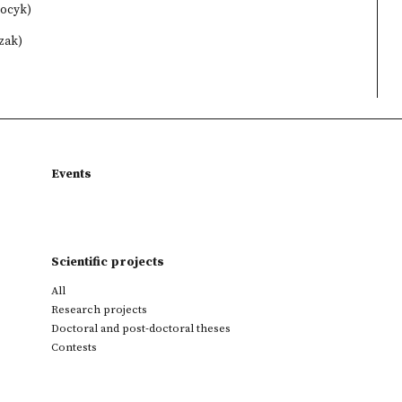
Mocyk)
czak)
Events
Scientific projects
All
Research projects
Doctoral and post-doctoral theses
Contests