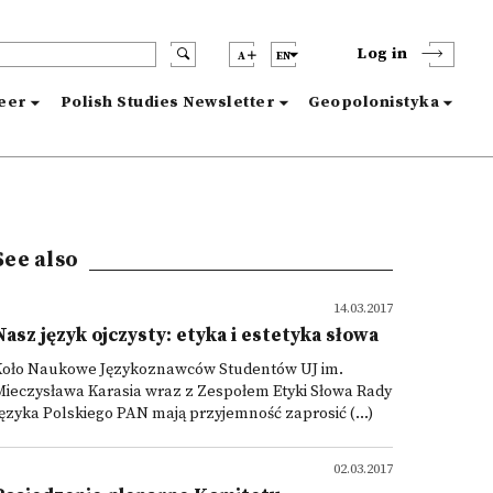
Log in
A
EN
reer
Polish Studies Newsletter
Geopolonistyka
See also
14.03.2017
Nasz język ojczysty: etyka i estetyka słowa
Koło Naukowe Językoznawców Studentów UJ im.
ieczysława Karasia wraz z Zespołem Etyki Słowa Rady
ęzyka Polskiego PAN mają przyjemność zaprosić (...)
02.03.2017