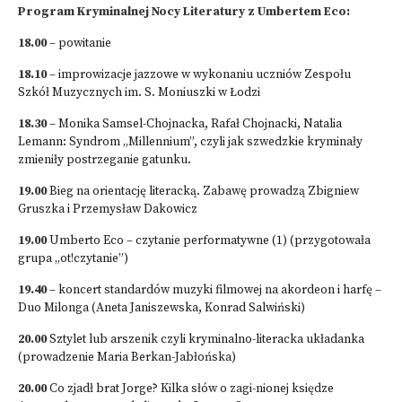
Program Kryminalnej Nocy Literatury z Umbertem Eco:
18.00
– powitanie
18.10
– improwizacje jazzowe w wykonaniu uczniów Zespołu
Szkół Muzycznych im. S. Moniuszki w Łodzi
18.30
– Monika Samsel-Chojnacka, Rafał Chojnacki, Natalia
Lemann: Syndrom „Millennium”, czyli jak szwedzkie kryminały
zmieniły postrzeganie gatunku.
19.00
Bieg na orientację literacką. Zabawę prowadzą Zbigniew
Gruszka i Przemysław Dakowicz
19.00
Umberto Eco – czytanie performatywne (1) (przygotowała
grupa „ot!czytanie”)
19.40
– koncert standardów muzyki filmowej na akordeon i harfę –
Duo Milonga (Aneta Janiszewska, Konrad Salwiński)
20.00
Sztylet lub arszenik czyli kryminalno-literacka układanka
(prowadzenie Maria Berkan-Jabłońska)
20.00
Co zjadł brat Jorge? Kilka słów o zagi-nionej księdze