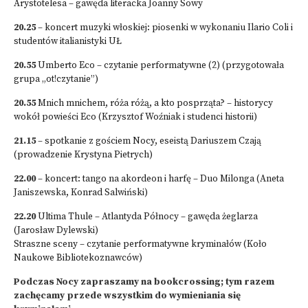
Arystotelesa – gawęda literacka Joanny Sowy
20.25
– koncert muzyki włoskiej: piosenki w wykonaniu Ilario Coli i
studentów italianistyki UŁ
20.55
Umberto Eco – czytanie performatywne (2) (przygotowała
grupa „ot!czytanie”)
20.55
Mnich mnichem, róża różą, a kto posprząta? – historycy
wokół powieści Eco (Krzysztof Woźniak i studenci historii)
21.15
– spotkanie z gościem Nocy, eseistą Dariuszem Czają
(prowadzenie Krystyna Pietrych)
22.00
– koncert: tango na akordeon i harfę – Duo Milonga (Aneta
Janiszewska, Konrad Salwiński)
22.20
Ultima Thule – Atlantyda Północy – gawęda żeglarza
(Jarosław Dylewski)
Straszne sceny – czytanie performatywne kryminałów (Koło
Naukowe Bibliotekoznawców)
Podczas Nocy zapraszamy na bookcrossing; tym razem
zachęcamy przede wszystkim do wymieniania się