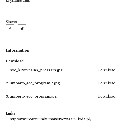
kryminałami.
Share:
Information
Download:
1
.
noc_kryminalna_program.jpg
Download
2
.
umberto_eco_program 2.jpg
Download
3
.
umberto_eco_program.jpg
Download
Links:
1
.
http://www.centrumhumanistyczne.uni.lodz.pl/