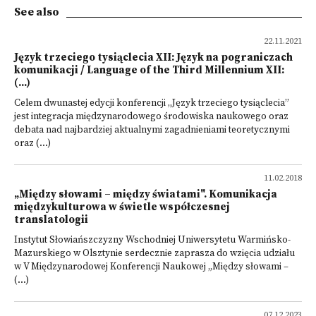
See also
22.11.2021
Język trzeciego tysiąclecia XII: Język na pograniczach
komunikacji / Language of the Third Millennium XII:
(...)
Celem dwunastej edycji konferencji „Język trzeciego tysiąclecia”
jest integracja międzynarodowego środowiska naukowego oraz
debata nad najbardziej aktualnymi zagadnieniami teoretycznymi
oraz (...)
11.02.2018
„Między słowami – między światami". Komunikacja
międzykulturowa w świetle współczesnej
translatologii
Instytut Słowiańszczyzny Wschodniej Uniwersytetu Warmińsko-
Mazurskiego w Olsztynie serdecznie zaprasza do wzięcia udziału
w V Międzynarodowej Konferencji Naukowej „Między słowami –
(...)
07.12.2023