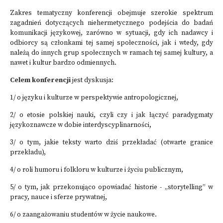
Zakres tematyczny konferencji obejmuje szerokie spektrum
zagadnień dotyczących niehermetycznego podejścia do badań
komunikacji językowej, zarówno w sytuacji, gdy ich nadawcy i
odbiorcy są członkami tej samej społeczności, jak i wtedy, gdy
należą do innych grup społecznych w ramach tej samej kultury, a
nawet i kultur bardzo odmiennych.
Celem konferencji
jest dyskusja:
1/ o języku i kulturze w perspektywie antropologicznej,
2/ o etosie polskiej nauki, czyli czy i jak łączyć paradygmaty
językoznawcze w dobie interdyscyplinarności,
3/ o tym, jakie teksty warto dziś przekładać (otwarte granice
przekładu),
4/ o roli humoru i folkloru w kulturze i życiu publicznym,
5/ o tym, jak przekonująco opowiadać historie - „storytelling” w
pracy, nauce i sferze prywatnej,
6/ o zaangażowaniu studentów w życie naukowe.