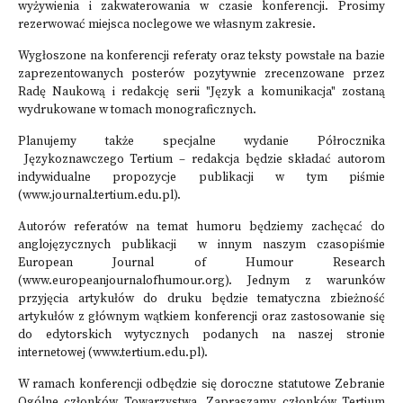
wyżywienia i zakwaterowania w czasie konferencji. Prosimy
rezerwować miejsca noclegowe we własnym zakresie.
Wygłoszone na konferencji referaty oraz teksty powstałe na bazie
zaprezentowanych posterów pozytywnie zrecenzowane przez
Radę Naukową i redakcję serii "Język a komunikacja" zostaną
wydrukowane w tomach monograficznych.
Planujemy także specjalne wydanie Półrocznika
Językoznawczego Tertium – redakcja będzie składać autorom
indywidualne propozycje publikacji w tym piśmie
(
www.journal.tertium.edu.pl
).
Autorów referatów na temat humoru będziemy zachęcać do
anglojęzycznych publikacji w innym naszym czasopiśmie
European Journal of Humour Research
(
www.europeanjournalofhumour.org
). Jednym z warunków
przyjęcia artykułów do druku będzie tematyczna zbieżność
artykułów z głównym wątkiem konferencji oraz zastosowanie się
do edytorskich wytycznych podanych na naszej stronie
internetowej (
www.tertium.edu.pl
).
W ramach konferencji odbędzie się doroczne statutowe Zebranie
Ogólne członków Towarzystwa. Zapraszamy członków Tertium