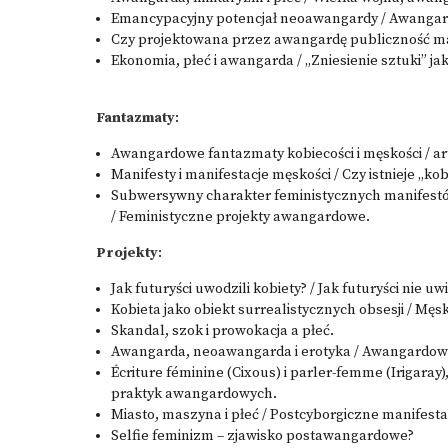
Emancypacyjny potencjał neoawangardy / Awangarda
Czy projektowana przez awangardę publiczność ma
Ekonomia, płeć i awangarda / „Zniesienie sztuki” 
Fantazmaty
:
Awangardowe fantazmaty kobiecości i męskości / arty
Manifesty i manifestacje męskości / Czy istnieje „k
Subwersywny charakter feministycznych manifestó
/ Feministyczne projekty awangardowe.
Projekty
:
Jak futuryści uwodzili kobiety? / Jak futuryści nie uw
Kobieta jako obiekt surrealistycznych obsesji / Męs
Skandal, szok i prowokacja a płeć.
Awangarda, neoawangarda i erotyka / Awangardow
Écriture féminine (Cixous) i parler-femme (Irigaray
praktyk awangardowych.
Miasto, maszyna i płeć / Postcyborgiczne manifestac
Selfie feminizm – zjawisko postawangardowe?