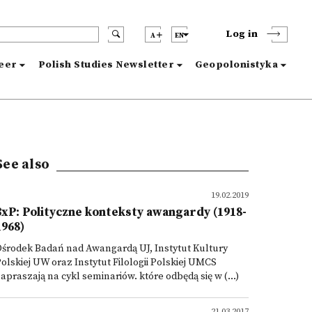
Log in
A
EN
reer
Polish Studies Newsletter
Geopolonistyka
See also
19.02.2019
3xP: Polityczne konteksty awangardy (1918-
1968)
środek Badań nad Awangardą UJ, Instytut Kultury
olskiej UW oraz Instytut Filologii Polskiej UMCS
apraszają na cykl seminariów. które odbędą się w (...)
21.03.2017