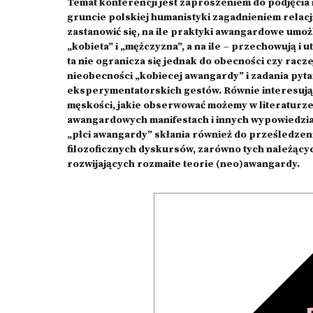
Temat konferencji jest zaproszeniem do podjęcia 
gruncie polskiej humanistyki zagadnieniem relacji
zastanowić się, na ile praktyki awangardowe umożl
„kobieta” i „mężczyzna”, a na ile – przechowują i
ta nie ogranicza się jednak do obecności czy raczej
nieobecności „kobiecej awangardy” i zadania pyta
eksperymentatorskich gestów. Równie interesując
męskości, jakie obserwować możemy w literaturze
awangardowych manifestach i innych wypowiedzia
„płci awangardy” skłania również do prześledzeni
filozoficznych dyskursów, zarówno tych należących 
rozwijających rozmaite teorie (neo)awangardy.