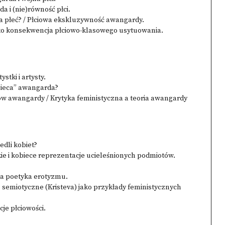
 i (nie)równość płci.
 płeć? / Płciowa ekskluzywność awangardy.
jako konsekwencja płciowo-klasowego usytuowania.
stki i artysty.
obieca” awangarda?
w awangardy / Krytyka feministyczna a teoria awangardy
iedli kobiet?
kie i kobiece reprezentacje ucieleśnionych podmiotów.
a poetyka erotyzmu.
), semiotyczne (Kristeva) jako przykłady feministycznych
je płciowości.