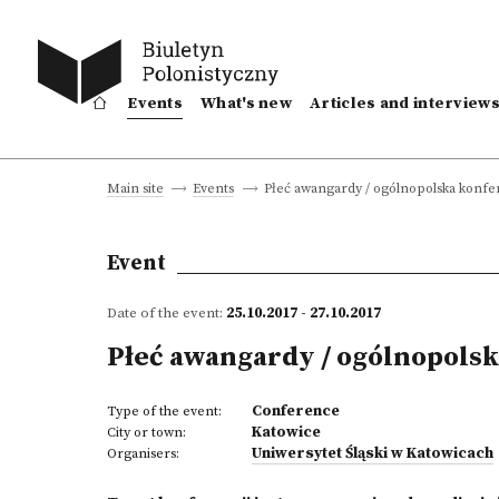
Events
What's new
Articles and interview
Płeć awangardy / ogólnopolska konf
Main site
Events
Event
Date of the event:
25.10.2017 - 27.10.2017
Płeć awangardy / ogólnopols
Conference
Type of the event:
Katowice
City or town:
Uniwersytet Śląski w Katowicach
Organisers: