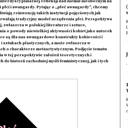
interdyscyplinarnej refleksji nad niemal nieobecnym na
 płci i awangardy. Pytając o „płeć awangardy”, chcemy
iwiają reinwencję takich instytucji pojęciowych jak
 utrwalają tradycyjny model urządzenia płci. Perspektywa
K
, zwłaszcza w polskiej literaturze i sztuce,
L
nia o powody niewielkiej aktywności kobiet jako autorek
F
e są dla nas awangardowe konstrukty kobiecości i
 i sztukach plastycznych, a może zwłaszcza w
ch o charakterze metaartystycznym. Podjęcie tematu
a w tej perspektywie założeń teoretycznych i
do historii zachodniej myśli feministycznej, jak i tych
.
K
c