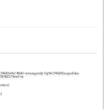
%C5%82e%C4%87-awangardy-Og%C3%B3lnopolska-
87832/?fref=ts
towicz)
k)