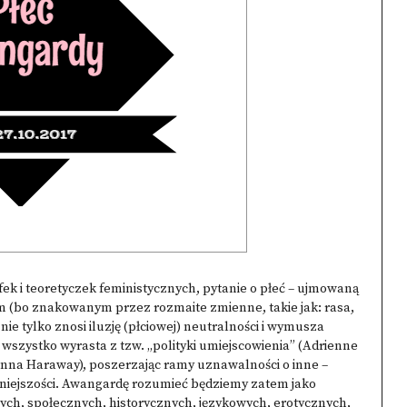
ek i teoretyczek feministycznych, pytanie o płeć – ujmowaną
m (bo znakowanym przez rozmaite zmienne, takie jak: rasa,
nie tylko znosi iluzję (płciowej) neutralności i wymusza
wszystko wyrasta z tzw. „polityki umiejscowienia” (Adrienne
onna Haraway), poszerzając ramy uznawalności o inne –
niejszości. Awangardę rozumieć będziemy zatem jako
ch, społecznych, historycznych, językowych, erotycznych,