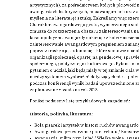
artystycznych), za pośrednictwem których płciowość 
awangardach historycznych, neoawangardach oraz 
myślenia na literaturę i sztukę. Zakreślamy więc szer
Charakter awangardowego gestu, wymierzanego stale w t
zmusza do rozszerzenia obszaru zainteresowania na w
kosmopolityzm awangardy nakazuje z kolei zniesienie
zainteresowanie awangardowym pragnieniem zmiany sp
poprzez troskę o jej autonomię – które stanowić mi
organizacji społecznej, opartej na genderowej sprawie
społecznego, politycznego i kulturowego. Pytania o to
pytaniem o udział, jaki będą miały w tej zmianie ciała
między systemem wyobrażeń dotyczących płci a polem
podczas konferencji wyniki badań upowszechnione zo
zaplanowane zostało na rok 2018.
Poniżej podajemy listę przykładowych zagadnień:
Historia, polityka, literatura
:
Rola pisarek i artystek w historii ruchów awangard
Awangardowe przestrzenie patriarchatu / Konser
Awangarda, militaryzm i płeć / Wielka wojna, awanga