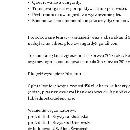
Queerowanie awangardy.
Transawangarda w perspektywie transpłciowości.
Performance i awangardowe wytwarzanie płci.
Minimalizm i postminimalizm jako artystyczne powta
Proponowane tematy wystąpień wraz z abstraktami (
nadsyłać na adres: plec.awangardy@gmail.com
Termin nadsyłania zgłoszeń: 15 czerwca 2017 roku. Po
organizacyjne zostaną przesłane do 30 czerwca 2017 
Długość wystąpień: 20 minut
Opłata konferencyjna wynosi 450 zł, obejmuje koszty o
(obiad, przerwy kawowe i bankiet) oraz druk publikac
lub jednostki delegujące.
W imieniu organizatorów:
prof. dr hab. Krystyna Kłosińska
prof. dr hab. Krzysztof Uniłowski
dr hab. prof. UŚ. Alina Świeściak