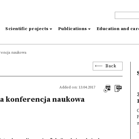
s
Scientific projects
Publications
Education and ca
erencja naukowa
Back
Added on: 13.04.2017
ka konferencja naukowa
O
P
z