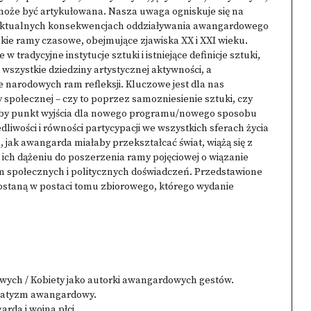
może być artykułowana. Nasza uwaga ogniskuje się na
aktualnych konsekwencjach oddziaływania awangardowego
okie ramy czasowe, obejmujące zjawiska XX i XXI wieku.
radycyjne instytucje sztuki i istniejące definicje sztuki,
szystkie dziedziny artystycznej aktywności, a
 narodowych ram refleksji. Kluczowe jest dla nas
ołecznej – czy to poprzez samozniesienie sztuki, czy
ałoby punkt wyjścia dla nowego programu/nowego sposobu
dliwości i równości partycypacji we wszystkich sferach życia
, jak awangarda miałaby przekształcać świat, wiążą się z
 w ich dążeniu do poszerzenia ramy pojęciowej o wiązanie
 społecznych i politycznych doświadczeń. Przedstawione
staną w postaci tomu zbiorowego, którego wydanie
owych / Kobiety jako autorki awangardowych gestów.
watyzm awangardowy.
rda i wojna płci.