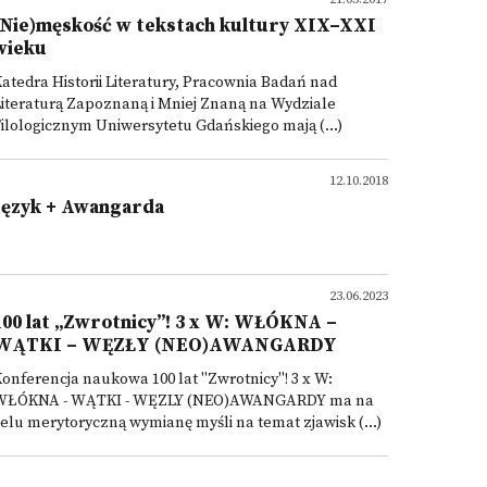
(Nie)męskość w tekstach kultury XIX–XXI
wieku
atedra Historii Literatury, Pracownia Badań nad
iteraturą Zapoznaną i Mniej Znaną na Wydziale
ilologicznym Uniwersytetu Gdańskiego mają (...)
12.10.2018
Język + Awangarda
23.06.2023
100 lat „Zwrotnicy”! 3 x W: WŁÓKNA –
WĄTKI – WĘZŁY (NEO)AWANGARDY
onferencja naukowa 100 lat "Zwrotnicy"! 3 x W:
WŁÓKNA - WĄTKI - WĘZLY (NEO)AWANGARDY ma na
elu merytoryczną wymianę myśli na temat zjawisk (...)