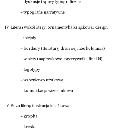
– dyskusje i spory typograficzne
– typografie narratywne
Litera i wokół litery: ornamentyka książkowa i design
– inicjały
– bordiury (floratury, drolerie, interkolumnia)
– winiety (nagłówkowe, przerywniki, finaliki)
– logotypy
– wzornictwo użytkowe
– komunikacja wizerunkowa
Poza literą: ilustracja książkowa
– kropka
– kreska