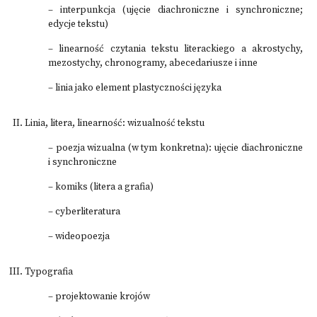
– interpunkcja (ujęcie diachroniczne i synchroniczne;
edycje tekstu)
– linearność czytania tekstu literackiego a akrostychy,
mezostychy, chronogramy, abecedariusze i inne
– linia jako element plastyczności języka
Linia, litera, linearność: wizualność tekstu
– poezja wizualna (w tym konkretna): ujęcie diachroniczne
i synchroniczne
– komiks (litera a grafia)
– cyberliteratura
– wideopoezja
Typografia
– projektowanie krojów