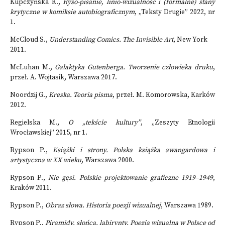
Kupczyńska K.,
Ryso-pisanie, linio-wizualność i (formalne) stany
krytyczne w komiksie autobiograficznym
, „Teksty Drugie” 2022, nr
1.
McCloud S.,
Understanding Comics. The Invisible Art
, New York
2011.
McLuhan M.,
Galaktyka Gutenberga.
Tworzenie człowieka druku
,
przeł. A. Wojtasik, Warszawa 2017.
Noordzij G.,
Kreska. Teoria pisma
, przeł. M. Komorowska, Karków
2012.
Regielska M.,
O „tekście kultury”
, „Zeszyty Etnologii
Wrocławskiej” 2015, nr 1.
Rypson P.,
Książki i strony. Polska książka awangardowa i
artystyczna w XX wieku
, Warszawa 2000.
Rypson P.,
Nie gęsi. Polskie projektowanie graficzne 1919‒1949
,
Kraków 2011.
Rypson P.,
Obraz słowa. Historia poezji wizualnej
, Warszawa 1989.
Rypson P.,
Piramidy, słońca, labirynty. Poezja wizualna w Polsce od