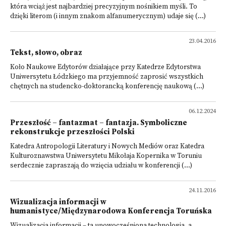
która wciąż jest najbardziej precyzyjnym nośnikiem myśli. To
dzięki literom (i innym znakom alfanumerycznym) udaje się (...)
23.04.2016
Tekst, słowo, obraz
Koło Naukowe Edytorów działające przy Katedrze Edytorstwa
Uniwersytetu Łódzkiego ma przyjemność zaprosić wszystkich
chętnych na studencko-doktorancką konferencję naukową (...)
06.12.2024
Przeszłość – fantazmat – fantazja. Symboliczne
rekonstrukcje przeszłości Polski
Katedra Antropologii Literatury i Nowych Mediów oraz Katedra
Kulturoznawstwa Uniwersytetu Mikołaja Kopernika w Toruniu
serdecznie zapraszają do wzięcia udziału w konferencji (...)
24.11.2016
Wizualizacja informacji w
humanistyce/Międzynarodowa Konferencja Toruńska
Wizualizacja informacji – ta unowocześniona technologia, a