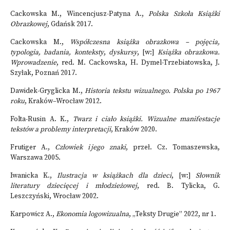
Cackowska M., Wincencjusz-Patyna A.,
Polska Szkoła Książki
Obrazkowej
, Gdańsk 2017.
Cackowska M.,
Współczesna książka obrazkowa – pojęcia,
typologia, badania, konteksty
,
dyskursy
, [w:]
Książka obrazkowa.
Wprowadzenie
, red. M. Cackowska, H. Dymel-Trzebiatowska, J.
Szyłak, Poznań 2017.
Dawidek-Gryglicka M.,
Historia tekstu wizualnego. Polska po 1967
roku
, Kraków–Wrocław 2012.
Folta-Rusin A. K.,
Twarz i ciało książki. Wizualne manifestacje
tekstów a problemy interpretacji
, Kraków 2020.
Frutiger A.,
Człowiek i jego znaki
, przeł. Cz. Tomaszewska,
Warszawa 2005.
Iwanicka K.,
Ilustracja w książkach dla dzieci
, [w:]
Słownik
literatury dziecięcej i młodzieżowej
, red. B. Tylicka, G.
Leszczyński, Wrocław 2002.
Karpowicz A.,
Ekonomia logowizualna
, „Teksty Drugie” 2022, nr 1.