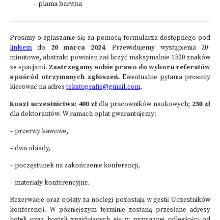
– plama barwna
Prosimy o zgłaszanie się za pomocą formularza dostępnego pod
linkiem
do
20 marca 2024
. Przewidujemy wystąpienia 20-
minutowe, abstrakt powinien zaś liczyć maksymalnie 1500 znaków
ze spacjami.
Zastrzegamy sobie prawo do wyboru referatów
spośród otrzymanych zgłoszeń.
Ewentualne pytania prosimy
kierować na adres
tekstografie@gmail.com
.
Koszt uczestnictwa: 400 zł
dla pracowników naukowych;
250 zł
dla doktorantów. W ramach opłat gwarantujemy:
– przerwy kawowe,
– dwa obiady,
– poczęstunek na zakończenie konferencji,
– materiały konferencyjne.
Rezerwacje oraz opłaty za noclegi pozostają w gestii Uczestników
konferencji. W późniejszym terminie zostaną przesłane adresy
hoteli oraz hosteli znajdujących się w przyjaznej odległości od