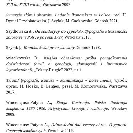
XVI do XVIII wieku
, Warszawa 2002.
Synergia słów i obrazów. Badania ikonotekstu w Polsce
, red. H.
Dymel-Trzebiatowska, J. Szyłak, M. Cackowska, Gdańsk 2021.
Szydłowska A.,
Od solidarycy do TypoPolo. Typografia a tożsamości
zbiorowe w Polsce po roku 1989
, Wrocław 2018.
Szyłak J.,
Komiks. Świat przerysowany
, Gdańsk 1998.
Śniecikowska B.,
Książka obrazkowa: próba porządkowania
doświadczeń (czyli o genologii, słowografii i intymistyce
logowizualnej)
, „Teksty Drugie” 2022, nr 1.
Triumf typografii. Kultura – komunikacja – nowe media
, wybór,
oprac. H. Hoeks, E. Lentjes, przeł. M. Komorowska, Warszawa
2017.
Wincencjusz-Patyna A.,
Stacja Ilustracja. Polska ilustracja
książkowa 1950–1980. Artystyczne kreacje i realizacje
, Wrocław
2008.
Wincencjusz-Patyna A.,
Odpowiedni dać rzeczy obraz. O genezie
ilustracji książkowych
, Wrocław 2019.