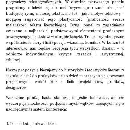
pograniczy tekstograficznych. W obrębie pierwszego panelu
pragniemy odnieść się do metaforycznego rozumienia „linii”
budującej rytm, melodię tekstu, ale też – jako motyw tekstowy –
mogącej sugerować jego plastyczność (graficzność
versus
malarskość tekstu literackiego). Drugi panel to zagadnienia
związane z najbardziej podstawowymi elementami graficznymi
towarzyszącymi tekstowi w obrębie książki. Trzeci – symbiotyczne
współistnienie litery i linii (poezja wizualna, komiks). W końcu też
interesować nas będzie recepcja tych wszystkich działań – w
odbiorze indywidualnym, krytyce literackiej i artystycznej,
edukacji.
Naszą propozycję kierujemy do historyków i teoretyków literatury
i sztuki, ale też do praktyków na co dzień mierzących się z pracami
projektowymi wokół liter i linii: projektantów, grafików,
designerów.
Wskazane poniżej hasła stanowią sugestie badawcze, ale nie
wyczerpują możliwości podjęcia innych wątków wiążących się z
nadrzędnym tematem konferencji:
Linia tekstu, linia w tekście