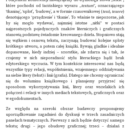
Podtytułem konferencji nawiązujemy do etymologii słowa „tekst”,
które pochodzi od łacińskiego wyrazu „
textum
”, oznaczającego
‘tkaninę’, ‘splot’, ‘budowę’, a w formie czasownikowej (
texō
,
texere
)
denotującego ‘przędzenie’ i ‘tkanie’. To właśnie te niepozorne, jak
by się mogło wydawać, najmniej istotne „nitki” w postaci
najprostszych pojedynczych znaków literniczych i graficznych
stanowią podstawę świadomie kreowanego dzieła. Stopniowo stają
się wątkiem i osnową tekstu, zaczynają budować kolejne sploty
krótkiego utworu, a potem całej książki. Bywają gładkie i idealnie
dopasowane, kiedy indziej – szorstkie, ale zdarza się i tak, że
czujemy w nich nieporadność stylu literackiego bądź brak
edytorskiego wyczucia. W tym kontekście interesować nas będą
wszystkie typy relacji, współistnienia, wzajemnego oddziaływania
na siebie litery (tekst) i linii (grafia). Dlatego nie chcemy ograniczać
się do woluminu książkowego i planujemy przyjrzeć się
sposobom wykorzystywania linii, litery oraz wszelakich ich
połączeń i relacji w innych mediach tekstowych, graficznych oraz
w egodokumentach.
Ze względu na szeroki obszar badawczy proponujemy
uporządkowanie zagadnień do dyskusji w trzech zasadniczych
panelach tematycznych. Pierwszy z nich będzie dotyczyć samego
tekstu; drugi – jego obudowy graficznej; trzeci – działań z