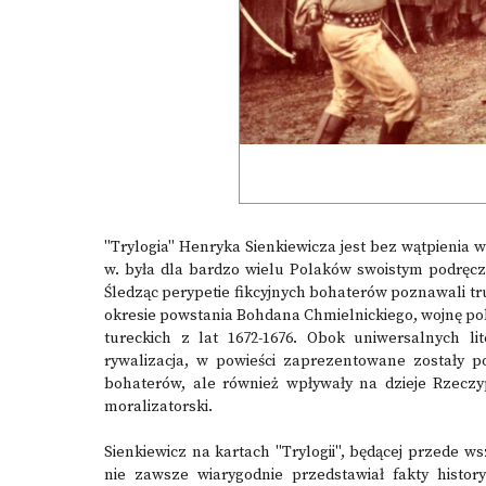
"Trylogia" Henryka Sienkiewicza jest bez wątpienia w
w. była dla bardzo wielu Polaków swoistym podręcznik
Śledząc perypetie fikcyjnych bohaterów poznawali tru
okresie powstania Bohdana Chmielnickiego, wojnę po
tureckich z lat 1672-1676. Obok uniwersalnych lit
rywalizacja, w powieści zaprezentowane zostały p
bohaterów, ale również wpływały na dzieje Rzeczy
moralizatorski.
Sienkiewicz na kartach "Trylogii", będącej przede 
nie zawsze wiarygodnie przedstawiał fakty history