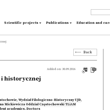
s
Scientific projects
Publications
Education and ca
cznej
Back
Added on: 30.09.2016
 i historycznej
ęstochowie
,
Wydział Filologiczno-Historyczny UJD
,
ma Mickiewicza Oddział Częstochowski TLiAM
dent academics
,
Doctors