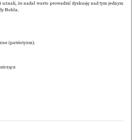
ji uznali, że nadal warto prowadzić dyskusję nad tym jednym
dy Nobla.
czne (patriotyzm).
dnicząca