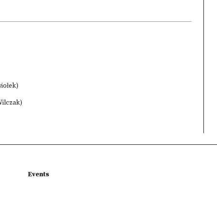
iołek)
Wilczak)
Events