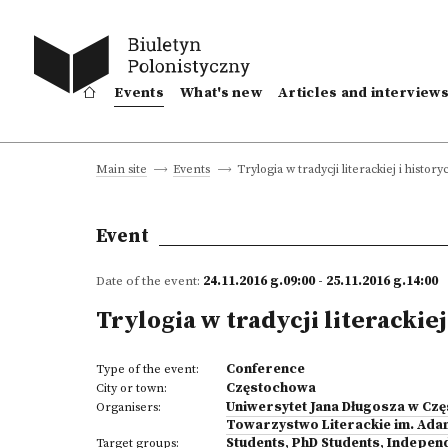
Events
What's new
Articles and interview
Trylogia w tradycji literackiej i history
Main site
Events
Event
Date of the event:
24.11.2016 g.09:00 - 25.11.2016 g.14:00
Trylogia w tradycji literackiej
Conference
Type of the event:
Częstochowa
City or town:
Uniwersytet Jana Długosza w Cz
Organisers:
Towarzystwo Literackie im. Ada
Students
,
PhD Students
,
Indepen
Target groups: