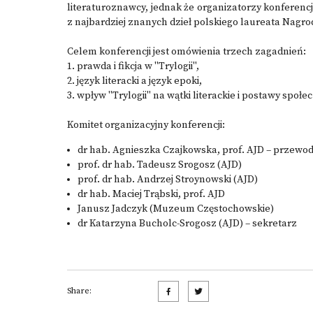
literaturoznawcy, jednak że organizatorzy konferenc
z najbardziej znanych dzieł polskiego laureata Nagro
Celem konferencji jest omówienia trzech zagadnień:
1. prawda i fikcja w "Trylogii",
2. język literacki a język epoki,
3. wpływ "Trylogii" na wątki literackie i postawy społe
Komitet organizacyjny konferencji:
dr hab. Agnieszka Czajkowska, prof. AJD – przewo
prof. dr hab. Tadeusz Srogosz (AJD)
prof. dr hab. Andrzej Stroynowski (AJD)
dr hab. Maciej Trąbski, prof. AJD
Janusz Jadczyk (Muzeum Częstochowskie)
dr Katarzyna Bucholc-Srogosz (AJD) – sekretarz
Share: