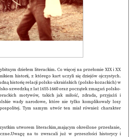
ybitnym dziełem literackim. Co więcej na przełomie XIX i XX
iem historii, z którego kart uczyli się dziejów ojczystych.
dną historię relacji polsko-ukraińskich (polsko-kozackich) w
lsko-szwedzką z lat 1655-1660 oraz początek zmagań polsko-
erackich motywów, takich jak miłość, zdrada, przyjaźń i
olskie wady narodowe, które nie tylko komplikowały losy
pospolitej. Tym samym utwór ten miał również charakter
wszystkim utworem literackim,mającym określone przesłanie,
czne.Uwagę na to zwracali już w przeszłości historycy i