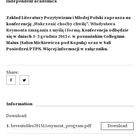
Independent academics
Zakład Literatury Pozytywizmu i Młodej Polski zaprasza na
konferencję
„Wskrzesić choćby chwilę”. Władysława
Reymonta zmagania z myślą i formą
. Konferencja odbędzie
się w dniach
3–5 grudnia 2015 r.
w poznańskim Collegium
Maius (Salon Mickiewicza pod Kopułą) oraz w Sali
Posiedzeń PTPN. Więcej informacji w załączniku.
Share:
Information
Download:
1
.
beventsfiles201511reymont_program.pdf
Download