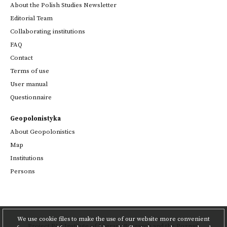
About the Polish Studies Newsletter
Editorial Team
Collaborating institutions
FAQ
Contact
Terms of use
User manual
Questionnaire
Geopolonistyka
About Geopolonistics
Map
Institutions
Persons
We use cookie files to make the use of our website more convenient
Project
PAS Institute of Literary Research
and
the Poznań