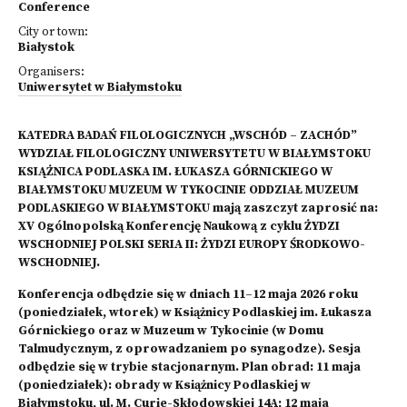
Conference
City or town:
Białystok
Organisers:
Uniwersytet w Białymstoku
KATEDRA BADAŃ FILOLOGICZNYCH „WSCHÓD – ZACHÓD”
WYDZIAŁ FILOLOGICZNY UNIWERSYTETU W BIAŁYMSTOKU
KSIĄŻNICA PODLASKA IM. ŁUKASZA GÓRNICKIEGO W
BIAŁYMSTOKU MUZEUM W TYKOCINIE ODDZIAŁ MUZEUM
PODLASKIEGO W BIAŁYMSTOKU mają zaszczyt zaprosić na:
XV Ogólnopolską Konferencję Naukową z cyklu ŻYDZI
WSCHODNIEJ POLSKI SERIA II: ŻYDZI EUROPY ŚRODKOWO-
WSCHODNIEJ.
Konferencja odbędzie się w dniach 11–12 maja 2026 roku
(poniedziałek, wtorek) w Książnicy Podlaskiej im. Łukasza
Górnickiego oraz w Muzeum w Tykocinie (w Domu
Talmudycznym, z oprowadzaniem po synagodze). Sesja
odbędzie się w trybie stacjonarnym. Plan obrad: 11 maja
(poniedziałek): obrady w Książnicy Podlaskiej w
Białymstoku, ul. M. Curie-Skłodowskiej 14A; 12 maja