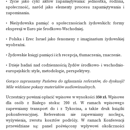
• Życie jako cykl aktów zapamiętywania: jednostka, rodzina,
społeczność, naród jako elementy procesu zapamiętywania i
zapominania.
• Nieżydowska pamięć o społecznościach żydowskich: formy
ekspresji w Euro pie Środkowo-Wschodniej.
• Polska i Erec Israel jako fenomeny z imaginarium żydowskiej
wyobraźni.
• Żydowskie księgi pamięci i ich recepcja, tłumaczenia, znaczenie.
• Dzieje badań nad codziennością Żydów środkowo- i wschodnio-
europejskich: style, metodologie, perspektywy.
Gorąco zapraszamy Państwa do zgłaszania referatów, do dyskusji!
Mile widziane pokazy materiałów audiowizualnych.
Uczestnicy powinni opłacić wpisowe w wysokości
350 zł.
Wpisowe
dla osób z Białego stoku: 200 zł. W ramach wpisowego
zapewniamy transport do i z Tykocina, a także druk książki
pokonferencyjnej. Referentom nie zapewniamy noclegu,
wyżywienia, zwrotu kosztów podróży. W ramach Konferencji
przewidziane są: panel poświęcony wpływowi okoliczności