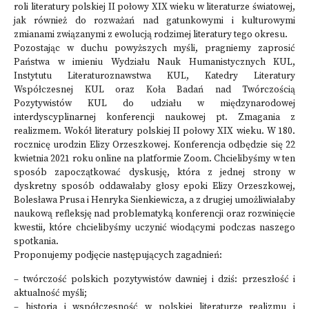
roli literatury polskiej II połowy XIX wieku w literaturze światowej,
jak również do rozważań nad gatunkowymi i kulturowymi
zmianami związanymi z ewolucją rodzimej literatury tego okresu.
Pozostając w duchu powyższych myśli, pragniemy zaprosić
Państwa w imieniu Wydziału Nauk Humanistycznych KUL,
Instytutu Literaturoznawstwa KUL, Katedry Literatury
Współczesnej KUL oraz Koła Badań nad Twórczością
Pozytywistów KUL do udziału w międzynarodowej
interdyscyplinarnej konferencji naukowej pt. Zmagania z
realizmem. Wokół literatury polskiej II połowy XIX wieku. W 180.
rocznicę urodzin Elizy Orzeszkowej. Konferencja odbędzie się 22
kwietnia 2021 roku online na platformie Zoom. Chcielibyśmy w ten
sposób zapoczątkować dyskusję, która z jednej strony w
dyskretny sposób oddawałaby głosy epoki Elizy Orzeszkowej,
Bolesława Prusa i Henryka Sienkiewicza, a z drugiej umożliwiałaby
naukową refleksję nad problematyką konferencji oraz rozwinięcie
kwestii, które chcielibyśmy uczynić wiodącymi podczas naszego
spotkania.
Proponujemy podjęcie następujących zagadnień:
– twórczość polskich pozytywistów dawniej i dziś: przeszłość i
aktualność myśli;
– historia i współczesność w polskiej literaturze realizmu i