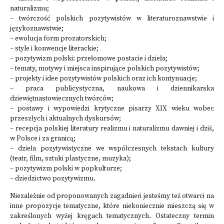
naturalizmu;
– twórczość polskich pozytywistów w literaturoznawstwie i
językoznawstwie;
– ewolucja form prozatorskich;
– style i konwencje literackie;
– pozytywizm polski: przełomowe postacie i dzieła;
– tematy, motywy i miejsca inspirujące polskich pozytywistów;
– projekty i idee pozytywistów polskich oraz ich kontynuacje;
– praca publicystyczna, naukowa i dziennikarska
dziewiętnastowiecznych twórców;
– postawy i wypowiedzi krytyczne pisarzy XIX wieku wobec
przeszłych i aktualnych dyskursów;
– recepcja polskiej literatury realizmu i naturalizmu dawniej i dziś,
w Polsce i za granicą;
– dzieła pozytywistyczne we współczesnych tekstach kultury
(teatr, film, sztuki plastyczne, muzyka);
– pozytywizm polski w popkulturze;
– dziedzictwo pozytywizmu.
Niezależnie od proponowanych zagadnień jesteśmy też otwarci na
inne propozycje tematyczne, które niekoniecznie mieszczą się w
zakreślonych wyżej kręgach tematycznych. Ostateczny termin