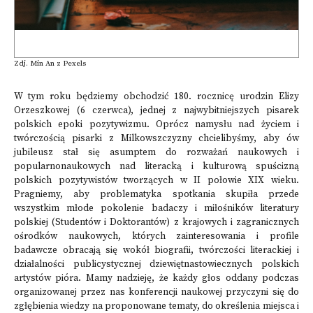
Zdj. Min An z Pexels
W tym roku będziemy obchodzić 180. rocznicę urodzin Elizy
Orzeszkowej (6 czerwca), jednej z najwybitniejszych pisarek
polskich epoki pozytywizmu. Oprócz namysłu nad życiem i
twórczością pisarki z Milkowszczyzny chcielibyśmy, aby ów
jubileusz stał się asumptem do rozważań naukowych i
popularnonaukowych nad literacką i kulturową spuścizną
polskich pozytywistów tworzących w II połowie XIX wieku.
Pragniemy, aby problematyka spotkania skupiła przede
wszystkim młode pokolenie badaczy i miłośników literatury
polskiej (Studentów i Doktorantów) z krajowych i zagranicznych
ośrodków naukowych, których zainteresowania i profile
badawcze obracają się wokół biografii, twórczości literackiej i
działalności publicystycznej dziewiętnastowiecznych polskich
artystów pióra. Mamy nadzieję, że każdy głos oddany podczas
organizowanej przez nas konferencji naukowej przyczyni się do
zgłębienia wiedzy na proponowane tematy, do określenia miejsca i