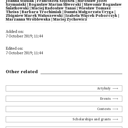
Joanna Stasiak
|
Franciszek Szlosek
|
Mirosław Józef
Szymański
|
Bogusław Marian Śliwerski
|
Sławomir Bogusław
Śniatkowski
|
Maciej Radosław Tanaś
|
Wiesław Tomasz
Theiss
|
Barbara Trochimiak
|
Danuta Małgorzata Uryga
|
Zbigniew Marek Wałaszewski
|
Izabela Więcek-Poborczyk
|
Marzanna Wróblewska
|
Maciej Zychowicz
Added on:
7 October 2019; 11:44
Edited on:
7 October 2019; 11:44
Other related
Artykuły
Events
Contests
Scholarships and grants