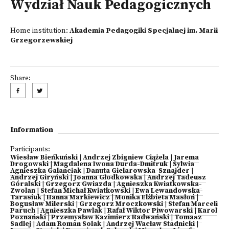
Wydział Nauk Pedagogicznych
Home institution:
Akademia Pedagogiki Specjalnej im. Marii
Grzegorzewskiej
Share:
Information
Participants:
Wiesław Bieńkuński
|
Andrzej Zbigniew Ciążela
|
Jarema
Drogowski
|
Magdalena Iwona Durda-Dmitruk
|
Sylwia
Agnieszka Galanciak
|
Danuta Gielarowska-Sznajder
|
Andrzej Giryński
|
Joanna Głodkowska
|
Andrzej Tadeusz
Góralski
|
Grzegorz Gwiazda
|
Agnieszka Kwiatkowska-
Zwolan
|
Stefan Michał Kwiatkowski
|
Ewa Lewandowska-
Tarasiuk
|
Hanna Markiewicz
|
Monika Elżbieta Masłoń
|
Bogusław Milerski
|
Grzegorz Mroczkowski
|
Stefan Marceli
Paruch
|
Agnieszka Pawlak
|
Rafał Wiktor Piwowarski
|
Karol
Poznański
|
Przemysław Kazimierz Radwański
|
Tomasz
Sadlej
|
Adam Roman Solak
|
Andrzej Wacław Stadnicki
|