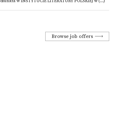
adiunkta w INSTYTUCIE LITERATURY POLSKIEJ w (...)
Browse job offers