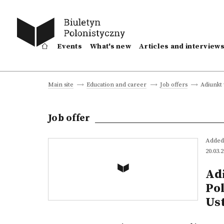
Events
What's new
Articles and interview
Adiunkt 
Main site
Education and career
Job offers
Job offer
Added
20.03.
Ad
Pol
Us