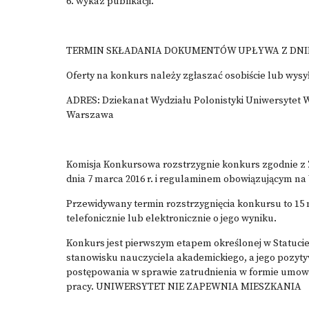
6. wykaz publikacji.
TERMIN SKŁADANIA DOKUMENTÓW UPŁYWA Z DNIEM 1
Oferty na konkurs należy zgłaszać osobiście lub wysy
ADRES: Dziekanat Wydziału Polonistyki Uniwersytet W
Warszawa
Komisja Konkursowa rozstrzygnie konkurs zgodnie z
dnia 7 marca 2016 r. i regulaminem obowiązującym na
Przewidywany termin rozstrzygnięcia konkursu to 15 
telefonicznie lub elektronicznie o jego wyniku.
Konkurs jest pierwszym etapem określonej w Statuci
stanowisku nauczyciela akademickiego, a jego pozyty
postępowania w sprawie zatrudnienia w formie umowy
pracy. UNIWERSYTET NIE ZAPEWNIA MIESZKANIA