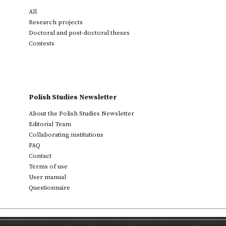
All
Research projects
Doctoral and post-doctoral theses
Contests
Polish Studies Newsletter
About the Polish Studies Newsletter
Editorial Team
Collaborating institutions
FAQ
Contact
Terms of use
User manual
Questionnaire
ting and Networking Centre
,
carried out in cooperation with
PAS Committee 