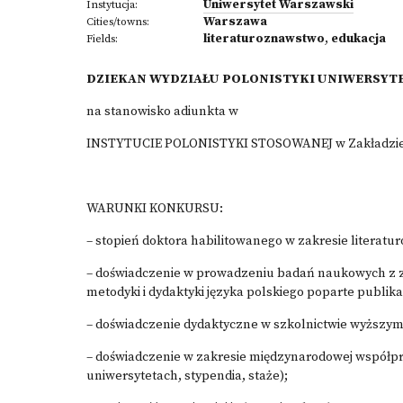
Uniwersytet Warszawski
Instytucja:
Warszawa
Cities/towns:
literaturoznawstwo
,
edukacja
Fields:
DZIEKAN WYDZIAŁU POLONISTYKI UNIWERSYT
na stanowisko adiunkta w
INSTYTUCIE POLONISTYKI STOSOWANEJ w Zakładzie Ed
WARUNKI KONKURSU:
– stopień doktora habilitowanego w zakresie literat
– doświadczenie w prowadzeniu badań naukowych z za
metodyki i dydaktyki języka polskiego poparte publi
– doświadczenie dydaktyczne w szkolnictwie wyższym
– doświadczenie w zakresie międzynarodowej współpr
uniwersytetach, stypendia, staże);