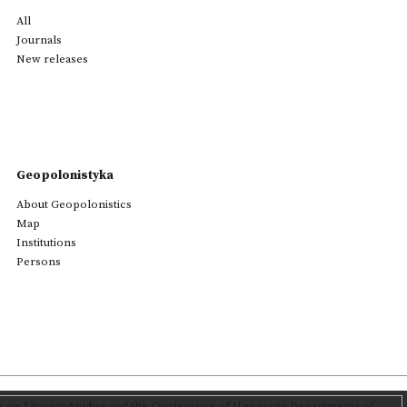
All
Journals
New releases
Geopolonistyka
About Geopolonistics
Map
Institutions
Persons
on Literary Studies
and the Conference of University Departments of