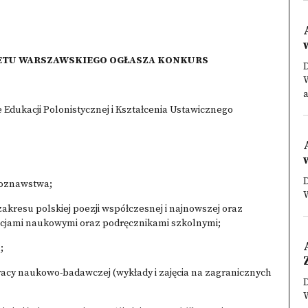
ETU WARSZAWSKIEGO OGŁASZA KONKURS
ukacji Polonistycznej i Kształcenia Ustawicznego
uroznawstwa;
kresu polskiej poezji współczesnej i najnowszej oraz
kacjami naukowymi oraz podręcznikami szkolnymi;
;
acy naukowo-badawczej (wykłady i zajęcia na zagranicznych