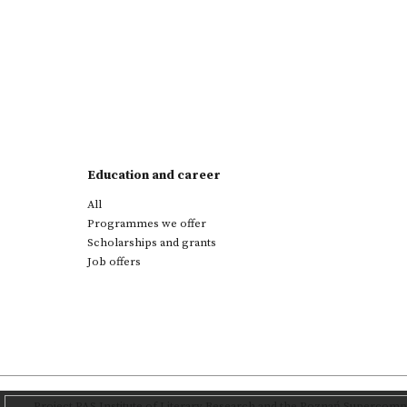
Education and career
All
Programmes we offer
Scholarships and grants
Job offers
Project
PAS Institute of Literary Research
and
the Poznań Supercompu