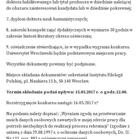
doktora habilitowanego lub tytuł profesora w dziedzinie należącej
do obszaru zainteresowań kandydata lub w dziedzinie pokrewnej;
7. dyplom doktora nauk humanistycznych;
8. autorski konspekt zajęć dydaktycznych w wymiarze 30 godzin w
zakresie historii literatury okresu oświecenia;
9. oświadczenie stwierdzające, że w wypadku wygrania konkursu
Uniwersytet Wrocławski będzie podstawowym miejscem pracy.
Wszystkie dokumenty powinny być podpisane.
Miejsce składania dokumentów: sekretariat Instytutu Filologii
Polskiej, pl. Nankiera 15 b, 50-140 Wrocław.
Termin składania podań upływa: 15.05.2017 r. o godz.12.00.
Rozstrzygnięcie konkursu nastąpi: 16.05.2017 r.*
Na podaniu należy dopisać: „Wyrażam zgodę na przetwarzanie
moich danych osobowych zawartych w mojej ofercie pracy dla
potrzeb niezbędnych do realizacji procesu rekrutacji” (zgodnie z
ustawą z dnia 29.08.1997 r. o ochronie danych osobowych, Dz. U.
Nr 133, poz. 883 z późniejszymi zmianami).