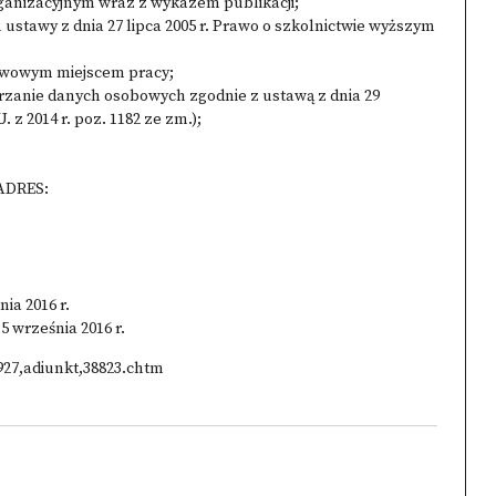
ganizacyjnym wraz z wykazem publikacji;
 1 ustawy z dnia 27 lipca 2005 r. Prawo o szkolnictwie wyższym
tawowym miejscem pracy;
rzanie danych osobowych zgodnie z ustawą z dnia 29
. z 2014 r. poz. 1182 ze zm.);
ADRES:
ia 2016 r.
5 września 2016 r.
927,adiunkt,38823.chtm