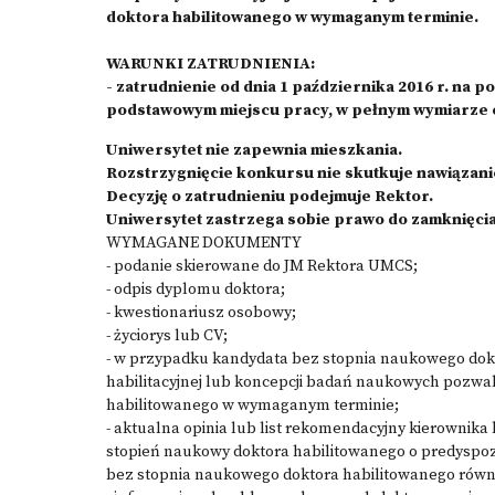
doktora habilitowanego w wymaganym terminie.
WARUNKI ZATRUDNIENIA:
- zatrudnienie od dnia 1 października 2016 r. na 
podstawowym miejscu pracy, w pełnym wymiarze 
Uniwersytet nie zapewnia mieszkania.
Rozstrzygnięcie konkursu nie skutkuje nawiązan
Decyzję o zatrudnieniu podejmuje Rektor.
Uniwersytet zastrzega sobie prawo do zamknięcia
WYMAGANE DOKUMENTY
- podanie skierowane do JM Rektora UMCS;
- odpis dyplomu doktora;
- kwestionariusz osobowy;
- życiorys lub CV;
- w przypadku kandydata bez stopnia naukowego dok
habilitacyjnej lub koncepcji badań naukowych pozwa
habilitowanego w wymaganym terminie;
- aktualna opinia lub list rekomendacyjny kierownika 
stopień naukowy doktora habilitowanego o predyspoz
bez stopnia naukowego doktora habilitowanego równie