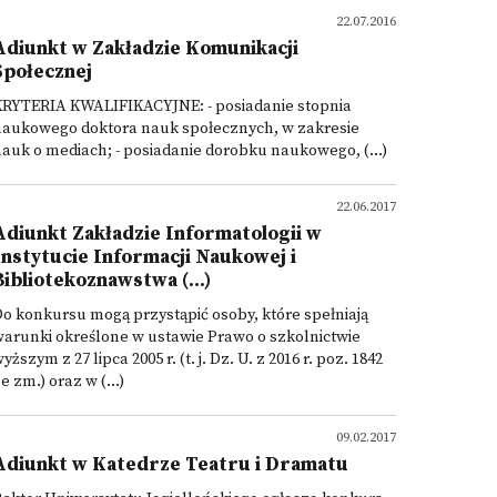
22.07.2016
Adiunkt w Zakładzie Komunikacji
Społecznej
KRYTERIA KWALIFIKACYJNE: - posiadanie stopnia
naukowego doktora nauk społecznych, w zakresie
auk o mediach; - posiadanie dorobku naukowego, (...)
22.06.2017
Adiunkt Zakładzie Informatologii w
Instytucie Informacji Naukowej i
Bibliotekoznawstwa (...)
o konkursu mogą przystąpić osoby, które spełniają
arunki określone w ustawie Prawo o szkolnictwie
yższym z 27 lipca 2005 r. (t. j. Dz. U. z 2016 r. poz. 1842
e zm.) oraz w (...)
09.02.2017
Adiunkt w Katedrze Teatru i Dramatu