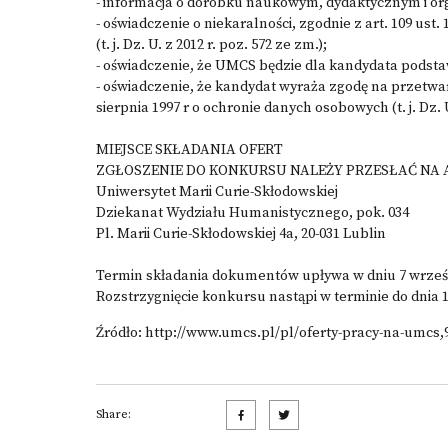
- informacja o dorobku naukowym, dydaktycznym i or
- oświadczenie o niekaralności, zgodnie z art. 109 ust.
(t. j. Dz. U. z 2012 r. poz. 572 ze zm.);
- oświadczenie, że UMCS będzie dla kandydata pods
- oświadczenie, że kandydat wyraża zgodę na przetwa
sierpnia 1997 r o ochronie danych osobowych (t. j. Dz. U
MIEJSCE SKŁADANIA OFERT
ZGŁOSZENIE DO KONKURSU NALEŻY PRZESŁAĆ NA 
Uniwersytet Marii Curie-Skłodowskiej
Dziekanat Wydziału Humanistycznego, pok. 034
Pl. Marii Curie-Skłodowskiej 4a, 20-031 Lublin
Termin składania dokumentów upływa w dniu 7 wrześn
Rozstrzygnięcie konkursu nastąpi w terminie do dnia 1
Źródło: http://www.umcs.pl/pl/oferty-pracy-na-umcs,
Share: