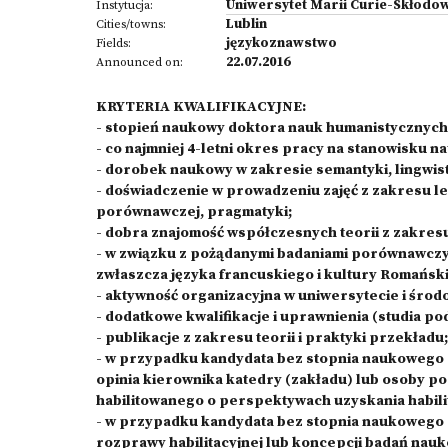
Uniwersytet Marii Curie-Skłodow
Instytucja:
Lublin
Cities/towns:
językoznawstwo
Fields:
22.07.2016
Announced on:
KRYTERIA KWALIFIKACYJNE:
- stopień naukowy doktora nauk humanistycznych
- co najmniej 4-letni okres pracy na stanowisku n
- dorobek naukowy w zakresie semantyki, lingwist
- doświadczenie w prowadzeniu zajęć z zakresu lek
porównawczej, pragmatyki;
- dobra znajomość współczesnych teorii z zakres
- w związku z pożądanymi badaniami porównawczy
zwłaszcza języka francuskiego i kultury Romański
- aktywność organizacyjna w uniwersytecie i śro
- dodatkowe kwalifikacje i uprawnienia (studia po
- publikacje z zakresu teorii i praktyki przekładu;
- w przypadku kandydata bez stopnia naukowego 
opinia kierownika katedry (zakładu) lub osoby po
habilitowanego o perspektywach uzyskania habili
- w przypadku kandydata bez stopnia naukowego 
rozprawy habilitacyjnej lub koncepcji badań na