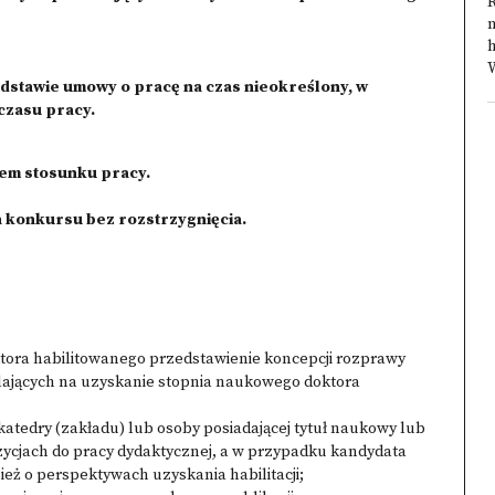
R
n
h
W
podstawie umowy o pracę na czas nieokreślony, w
czasu pracy.
iem stosunku pracy.
 konkursu bez rozstrzygnięcia.
tora habilitowanego przedstawienie koncepcji rozprawy
lających na uzyskanie stopnia naukowego doktora
katedry (zakładu) lub osoby posiadającej tytuł naukowy lub
ycjach do pracy dydaktycznej, a w przypadku kandydata
ż o perspektywach uzyskania habilitacji;