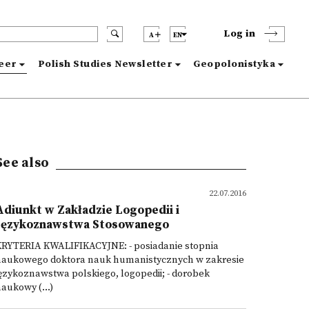
Log in
A
EN
reer
Polish Studies Newsletter
Geopolonistyka
See also
22.07.2016
Adiunkt w Zakładzie Logopedii i
Językoznawstwa Stosowanego
KRYTERIA KWALIFIKACYJNE: - posiadanie stopnia
naukowego doktora nauk humanistycznych w zakresie
ęzykoznawstwa polskiego, logopedii; - dorobek
aukowy (...)