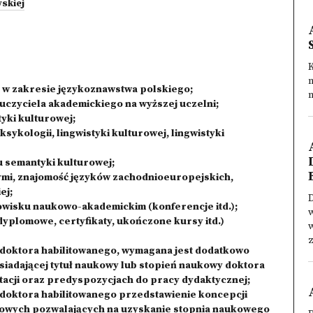
skiej
 w zakresie językoznawstwa polskiego;
n
auczyciela akademickiego na wyższej uczelni;
yki kulturowej;
sykologii, lingwistyki kulturowej, lingwistyki
u semantyki kulturowej;
mi, znajomość języków zachodnioeuropejskich,
ej;
D
dowisku naukowo-akademickim (konferencje itd.);
w
dyplomowe, certyfikaty, ukończone kursy itd.)
w
z
doktora habilitowanego, wymagana jest dodatkowo
siadającej tytuł naukowy lub stopień naukowy doktora
tacji oraz predyspozycjach do pracy dydaktycznej;
doktora habilitowanego przedstawienie koncepcji
ukowych pozwalających na uzyskanie stopnia naukowego