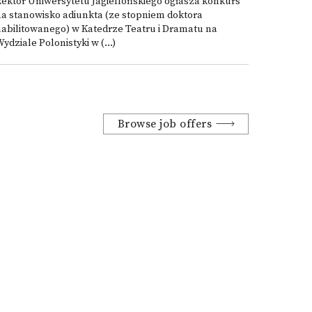
ektor Uniwersytetu Jagiellońskiego ogłasza konkurs
a stanowisko adiunkta (ze stopniem doktora
abilitowanego) w Katedrze Teatru i Dramatu na
ydziale Polonistyki w (...)
Browse job offers