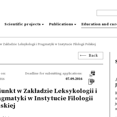
s
Scientific projects
Publications
Education and ca
w Zakładzie Leksykologii i Pragmatyki w Instytucie Filologii Polskiej
Back
 on:
Deadline for submitting applications:
2016
07.09.2016
unkt w Zakładzie Leksykologii i
gmatyki w Instytucie Filologii
j
skiej
n