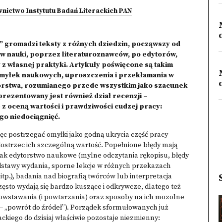
nictwo Instytutu Badań Literackich PAN
 gromadzi teksty z różnych dziedzin, począwszy od
ków nauki, poprzez literaturoznawców, po edytorów,
z własnej praktyki. Artykuły poświęcone są takim
 omyłek naukowych, uproszczenia i przekłamania w
torstwa, rozumianego przede wszystkim jako szacunek
prezentowany jest również dział recenzji –
 z oceną wartości i prawdziwości cudzej pracy:
go niedociągnięć.
ięc postrzegać omyłki jako godną ukrycia część pracy
dostrzec ich szczególną wartość. Popełnione błędy mają
jak edytorstwo naukowe (mylne odczytania rękopisu, błędy
dstawy wydania, sporne lekcje w różnych przekazach
tp.), badania nad biografią twórców lub interpretacja
zęsto wydają się bardzo kuszące i odkrywcze, dlatego też
wstawania (i powtarzania) oraz sposoby na ich mozolne
– „powrót do źródeł”). Porządek sformułowanych już
ckiego do dzisiaj właściwie pozostaje niezmienny: