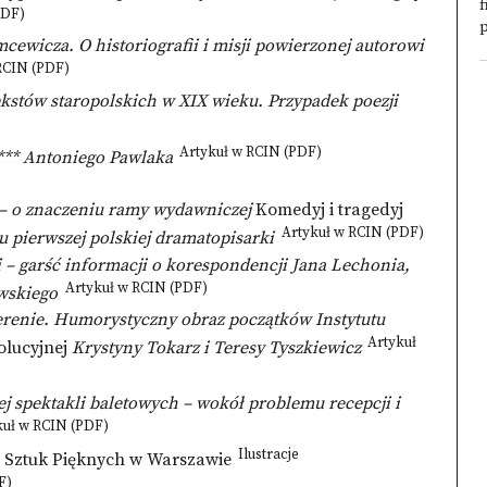
f
PDF)
p
cewicza. O historiografii i misji powierzonej autorowi
RCIN (PDF)
tekstów staropolskich w XIX wieku. Przypadek poezji
Artykuł w RCIN (PDF)
 *** Antoniego Pawlaka
 – o znaczeniu ramy wydawniczej
Komedyj i tragedyj
Artykuł w RCIN (PDF)
u pierwszej polskiej dramatopisarki
 – garść informacji o korespondencji Jana Lechonia,
Artykuł w RCIN (PDF)
wskiego
 terenie. Humorystyczny obraz początków Instytutu
Artykuł
olucyjnej
Krystyny Tokarz i Teresy Tyszkiewicz
ej spektakli baletowych – wokół problemu recepcji i
uł w RCIN (PDF)
Ilustracje
 Sztuk Pięknych w Warszawie
F)