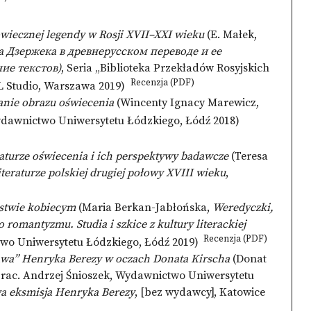
owiecznej legendy w Rosji XVII–XXI wieku
(E. Małek,
 Дзержека в древнерусском переводе и ее
ие текстов)
, Seria „Biblioteka Przekładów Rosyjskich
Recenzja (PDF)
EL Studio, Warszawa 2019)
anie obrazu oświecenia
(Wincenty Ignacy Marewicz,
Wydawnictwo Uniwersytetu Łódzkiego, Łódź 2018)
aturze oświecenia i ich perspektywy badawcze
(Teresa
eraturze polskiej drugiej połowy XVIII wieku
,
stwie kobiecym
(Maria Berkan-Jabłońska,
Weredyczki,
romantyzmu. Studia i szkice z kultury literackiej
Recenzja (PDF)
wo Uniwersytetu Łódzkiego, Łódź 2019)
prawa” Henryka Berezy w oczach Donata Kirscha
(Donat
prac. Andrzej Śnioszek, Wydawnictwo Uniwersytetu
a eksmisja Henryka Berezy
, [bez wydawcy], Katowice