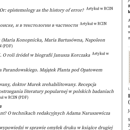
J
Artykuł w RCIN
 Or: epistemology as the history of error?
A
Artykuł w RCIN
оиске, и в текстологии в частности
n
w
z
k (Maria Konopnicka, Maria Bartusówna, Napoleon
N (PDF)
Artykuł w
. O roli źródeł w biografii Janusza Korczaka
ana Parandowskiego. Majątek Planta pod Opatowem
wany, doktor Murek zrehabilitowany. Recepcja
L
strzegania literatury popularnej w polskich badaniach
uł w RCIN (PDF)
(
e
J
iant? O technikach redakcyjnych Adama Naruszewicza
Z
 wypowiedzi w sprawie omyłek druku w książce drugiej