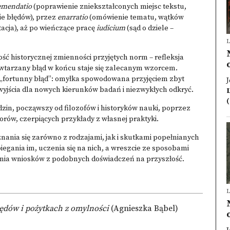
emendatio
(poprawienie zniekształconych miejsc tekstu,
e błędów), przez
enarratio
(omówienie tematu, wątków
tacja), aż po wieńczące pracę
iudicium
(sąd o dziele –
L
ć historycznej zmienności przyjętych norm – refleksja
wtarzany błąd w końcu staje się zalecanym wzorcem.
ż „fortunny błąd”: omyłka spowodowana przyjęciem zbyt
J
wyjścia dla nowych kierunków badań i niezwykłych odkryć.
(
zin, począwszy od filozofów i historyków nauki, poprzez
orów, czerpiących przykłady z własnej praktyki.
nia się zarówno z rodzajami, jak i skutkami popełnianych
gania im, uczenia się na nich, a wreszcie ze sposobami
ania wniosków z podobnych doświadczeń na przyszłość.
L
ędów i pożytkach z omylności
(Agnieszka Bąbel)