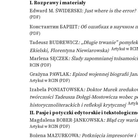
I. Rozprawy i materiały
Edward M. ŚWIDERSKI:
Just where is the error?
(PDF)
Константин БАРШТ
: Об ошибках в научном п
(PDF)
Tadeusz BUDREWICZ
: „Długie trwanie” pomyłe
Artykuł w RCI
Ekielski, Florentyna Niewiarowska)
Marlena SĘCZEK
: Ślady zapomnianej tożsamości
RCIN (PDF)
Grażyna PAWLAK
: Epizod wojennej biografii J
Artykuł w RCIN (PDF)
Izabela PONIATOWSKA
: Doktor Murek zreduko
twórczości Tadeusza Dołęgi-Mostowicza wobec po
Artyk
historycznoliterackich i refleksji krytycznej
II. Pasje i potyczki edytorskie i tekstologiczn
Magdalena BOBER-JANKOWSKA
: Błąd czy war
Artykuł w RCIN (PDF)
Bożena MAZURKOWA
: Potknięcia impresorów i