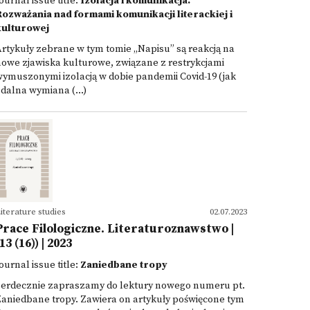
ournal issue title:
Izolacja i komunikacja.
Rozważania nad formami komunikacji literackiej i
kulturowej
rtykuły zebrane w tym tomie „Napisu” są reakcją na
owe zjawiska kulturowe, związane z restrykcjami
ymuszonymi izolacją w dobie pandemii Covid-19 (jak
dalna wymiana (...)
iterature studies
02.07.2023
Prace Filologiczne. Literaturoznawstwo |
13 (16)) | 2023
ournal issue title:
Zaniedbane tropy
Serdecznie zapraszamy do lektury nowego numeru pt.
aniedbane tropy. Zawiera on artykuły poświęcone tym