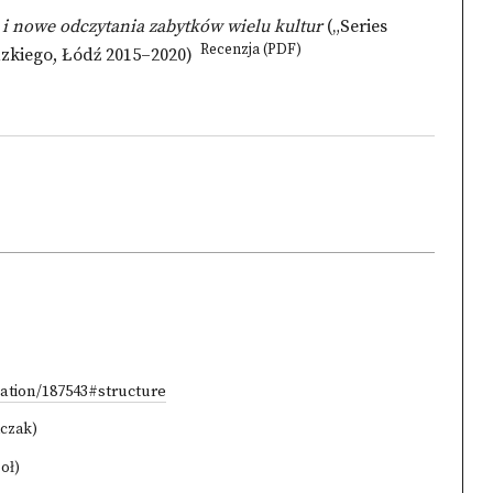
 i nowe odczytania zabytków wielu kultur
(„Series
Recenzja (PDF)
dzkiego, Łódź 2015–2020)
ication/187543#structure
lczak)
oł)