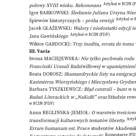
Artykuł w RCIN (
połowy XVIII wieku. Rekonesans
Igor BARKOWSKI:
Śledzenie Juliana Ursyna Niem
Artykuł w 
Śpiewów historycznych
– próba rewizji
Jacek GŁAŻEWSKI
: Walory i niedostatki edycji 
Artykuł w RCIN (PDF)
Jana Gawińskiego
Wiktor GARDOCKI
: Trzy inedita, errata do tomu
III. Varia
Iwona MACIEJEWSKA
: Nie tylko pochwała rodu
Franciszki Urszuli Radziwiłłowej w upamiętnieni
Beata DOROSZ:
Skamandryckie listy na emigracji
Kazimierza Wierzyńskiego i Mieczysława Grydze
Barbara TYSZKIEWICZ
: Błąd centrali – bunt w
Badań Literackich w „NaKuBi” oraz
Etiudzie rew
w RCIN (PDF)
Anna REGLIŃSKA-JEMIOŁ
: O warstwie treściow
Artyk
transformacji kulturowych tematów libretta
Errare humanum est.
Prace studentów Akademii
Komentarze (PD