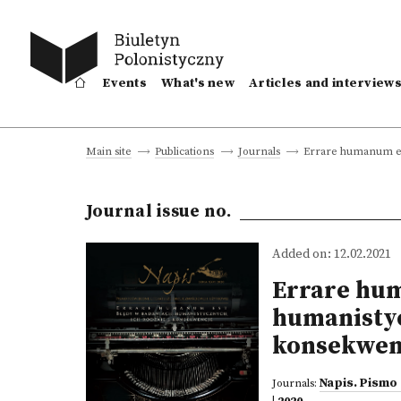
Events
What's new
Articles and interview
Errare humanum est
Main site
Publications
Journals
Journal issue no.
Added on: 12.02.2021
Errare hum
humanistyc
konsekwen
Napis. Pismo 
Journals: