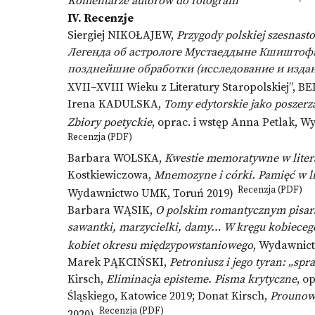
Komentarze autorów do fotografii
IV. Recenzje
Siergiej NIKOŁAJEW,
Przygody polskiej szesnast
Легенда об астрологе Мустаеддыне Кшиштофа
позднейшие обработки (исследование и издан
XVII–XVIII Wieku z Literatury Staropolskiej”, B
Irena KADULSKA,
Tomy edytorskie jako poszerz
Zbiory poetyckie
, oprac. i wstęp Anna Petlak, 
Recenzja (PDF)
Barbara WOLSKA,
Kwestie memoratywne w liter
Kostkiewiczowa,
Mnemozyne i córki. Pamięć w lit
Recenzja (PDF)
Wydawnictwo UMK, Toruń 2019)
Barbara WĄSIK,
O polskim romantycznym pisar
sawantki, marzycielki, damy… W kręgu kobiecego 
kobiet okresu międzypowstaniowego
, Wydawnict
Marek PĄKCIŃSKI,
Petroniusz i jego tyran: „s
Kirsch,
Eliminacja episteme. Pisma krytyczne
, o
Śląskiego, Katowice 2019; Donat Kirsch,
Prounow
Recenzja (PDF)
2020)