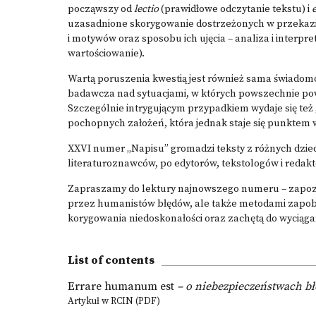
począwszy od
lectio
(prawidłowe odczytanie tekstu) i
uzasadnione skorygowanie dostrzeżonych w przekazi
i motywów oraz sposobu ich ujęcia – analiza i interpre
wartościowanie).
Wartą poruszenia kwestią jest również sama świadomoś
badawcza nad sytuacjami, w których powszechnie po
Szczególnie intrygującym przypadkiem wydaje się te
pochopnych założeń, która jednak staje się punktem 
XXVI numer „Napisu” gromadzi teksty z różnych dzied
literaturoznawców, po edytorów, tekstologów i redakt
Zapraszamy do lektury najnowszego numeru – zapozna
przez humanistów błędów, ale także metodami zapobie
korygowania niedoskonałości oraz zachętą do wyciąg
List of contents
Errare humanum est
– o niebezpieczeństwach bł
Artykuł w RCIN (PDF)