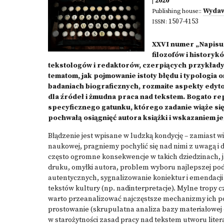
| 2020
Wydaw
Publishing house::
1507-4153
ISSN:
XXVI numer „Napisu”
filozofów i history
tekstologów i redaktorów, czerpiących przykłady 
tematom, jak pojmowanie istoty błędu i typologia
badaniach biograficznych, rozmaite aspekty edy
dla źródeł i żmudna praca nad tekstem. Bogato re
specyficznego gatunku, którego zadanie wiąże się
pochwałą osiągnięć autora książki i wskazaniem je
Błądzenie jest wpisane w ludzką kondycję – zamiast w
naukowej, pragniemy pochylić się nad nimi z uwagą i 
często ogromne konsekwencje w takich dziedzinach, 
druku, omyłki autora, problem wyboru najlepszej po
autentycznych, sygnalizowanie koniektur i emendacji i
tekstów kultury (np. nadinterpretacje). Mylne tropy c
warto przeanalizować najczęstsze mechanizmy ich po
prostowanie (skrupulatna analiza bazy materiałowej 
w starożytności zasad pracy nad tekstem utworu litera