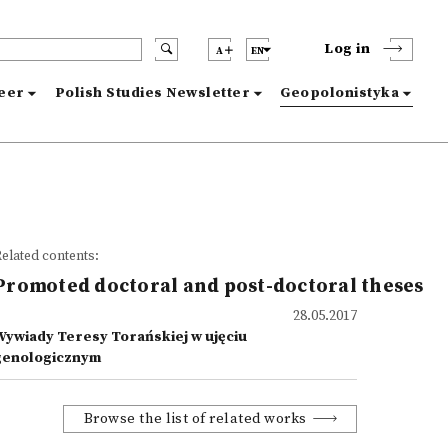
Log in
A
EN
reer
Polish Studies Newsletter
Geopolonistyka
elated contents:
Promoted doctoral and post-doctoral theses
28.05.2017
Wywiady Teresy Torańskiej w ujęciu
genologicznym
Browse the list of related works