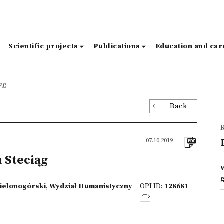
s
Scientific projects
Publications
Education and ca
iąg
Back
R
07.10.2019
 Steciąg
Zielonogórski
,
Wydział Humanistyczny
OPI ID:
128681