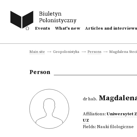
Events
What's new
Articles and interview
Magdalena Stec
Main site
Geopolonistyka
Persons
Person
Magdalena
dr hab.
Affiliations:
Uniwersytet 
UZ
Fields:
Nauki filologiczne