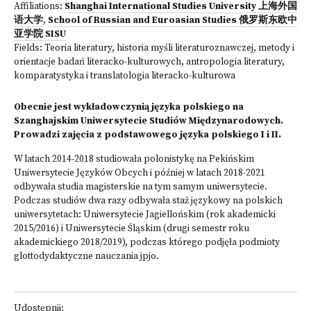
Affiliations:
Shanghai International Studies University 上海外国
语大学
,
School of Russian and Euroasian Studies 俄罗斯东欧中
亚学院 SISU
Fields:
Teoria literatury, historia myśli literaturoznawczej, metody i
orientacje badań literacko-kulturowych, antropologia literatury,
komparatystyka i translatologia literacko-kulturowa
Obecnie jest wykładowczynią języka polskiego na
Szanghajskim Uniwersytecie Studiów Międzynarodowych.
Prowadzi zajęcia z podstawowego języka polskiego I i II.
W latach 2014-2018 studiowała polonistykę na Pekińskim
Uniwersytecie Języków Obcych i później w latach 2018-2021
odbywała studia magisterskie na tym samym uniwersytecie.
Podczas studiów dwa razy odbywała staż językowy na polskich
uniwersytetach: Uniwersytecie Jagiellońskim (rok akademicki
2015/2016) i Uniwersytecie Śląskim (drugi semestr roku
akademickiego 2018/2019), podczas którego podjęła podmioty
glottodydaktyczne nauczania jpjo.
Udostępnij: