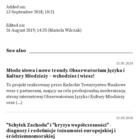
Added on:
13 September 2018; 10:21
Edited on:
26 August 2019; 14:35 (Mariola Wilczak)
See also
15.05.2024
Młode słowa i nowe trendy. Obserwatorium Języka i
Kultury Młodzieży – wchodzisz i wiesz!
To projekt realizowany przez Kieleckie Towarzystwo Naukowe
wraz z partnerami, mający na celu profesjonalną modernizację
strony internetowej Obserwatorium Języka i Kultury Młodzieży
oraz (...)
13.09.2018
"Schyłek Zachodu" i "kryzys współczesności" -
diagnozy i redefinicje tożsamości europejskiej i
śródziemnomorskiej