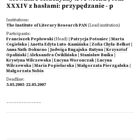
XXXIV z hasłami: przypędzanie - p
Institutions:
The Institute of Literary Research PAN
(Lead institution)
Participants:
Franciszek Pepłowski
(Head)
|
Patrycja Potoniec
|
Marta
Cegielska
|
Anetta Edyta Luto-Kamińska
|
Zofia Chyła-Bełkot
|
Anna Nath-Dokurno
|
Jadwiga Bugajska-Rutyna
|
Krzysztof
Opaliński
|
Aleksandra Ćwiklińska
|
Stanisław Buśka
|
Krystyna Wilczewska
|
Lucyna Woronczak
|
Lucyna
Wilczewska
|
Maria Popielarska
|
Małgorzata Pierzgalska
|
Małgorzata Nobis
Deadline:
5.05.2005-22.05.2007
______________