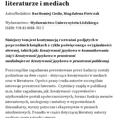
literaturze i mediach
Autor/Redaktor:
Bartłomiej Cieśla
,
Magdalena Pietrzak
Wydawnictwo::
Wydawnictwo Uniwersytetu Łódzkiego
ISBN:
978-83-8088-702-2
Niniejszy tom jest kontynuacją rozważań podjętych w
poprzednich książkach z cyklu poświęconego oryginalności
słownej, takich jak:
Kreatywność językowa w komunikowaniu
(się)
i
Kreatywność językowa w przestrzeni
medialnej
oraz
Kreatywność językowa
w
przestrzeni publicznej.
Poszczególne zagadnienia prezentowane przez badaczy zostały
podzielone na dwie części – dotyczące kreatywności w mediach
oraz w literaturze. Oprócz prasy i radia autorów szczególnie
interesuje przestrzeń Internetu . Czytelnicy znajdą w publikacji
m.in. takie zagadnienia, jak: kreatywność copywriterów i
użytkowników portali społecznościowych, forma i funkcja memów
internetowych, neologizmy i metafory w wypowiedziach
dziennikarzy, wyrazy potoczne i ekspresywne w pismach
młodzieżowych. Ponadto w części dotyczącej literatury autorzy
analizują nowe gatunki i utwory.