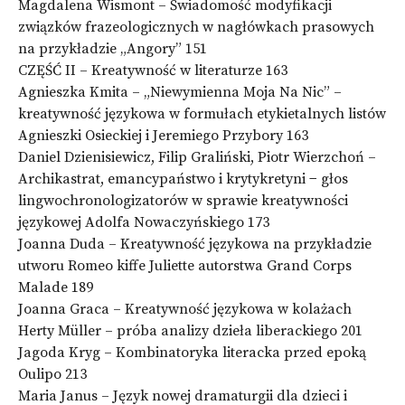
Magdalena Wismont – Świadomość modyfikacji
związków frazeologicznych w nagłówkach prasowych
na przykładzie „Angory” 151
CZĘŚĆ II – Kreatywność w literaturze 163
Agnieszka Kmita – „Niewymienna Moja Na Nic” –
kreatywność językowa w formułach etykietalnych listów
Agnieszki Osieckiej i Jeremiego Przybory 163
Daniel Dzienisiewicz, Filip Graliński, Piotr Wierzchoń –
Archikastrat, emancypaństwo i krytykretyni − głos
lingwochronologizatorów w sprawie kreatywności
językowej Adolfa Nowaczyńskiego 173
Joanna Duda – Kreatywność językowa na przykładzie
utworu Romeo kiffe Juliette autorstwa Grand Corps
Malade 189
Joanna Graca – Kreatywność językowa w kolażach
Herty Müller – próba analizy dzieła liberackiego 201
Jagoda Kryg – Kombinatoryka literacka przed epoką
Oulipo 213
Maria Janus – Język nowej dramaturgii dla dzieci i