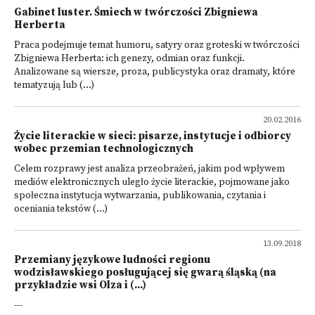
Gabinet luster. Śmiech w twórczości Zbigniewa
Herberta
Praca podejmuje temat humoru, satyry oraz groteski w twórczości
Zbigniewa Herberta: ich genezy, odmian oraz funkcji.
Analizowane są wiersze, proza, publicystyka oraz dramaty, które
tematyzują lub (...)
20.02.2016
Życie literackie w sieci: pisarze, instytucje i odbiorcy
wobec przemian technologicznych
Celem rozprawy jest analiza przeobrażeń, jakim pod wpływem
mediów elektronicznych uległo życie literackie, pojmowane jako
społeczna instytucja wytwarzania, publikowania, czytania i
oceniania tekstów (...)
13.09.2018
Przemiany językowe ludności regionu
wodzisławskiego posługującej się gwarą śląską (na
przykładzie wsi Olza i (...)
---