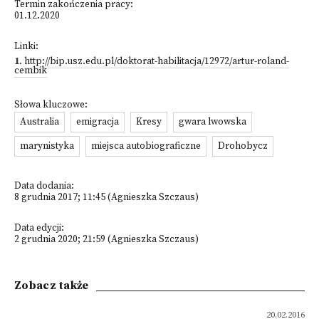
Termin zakończenia pracy:
01.12.2020
Linki:
1
.
http://bip.usz.edu.pl/doktorat-habilitacja/12972/artur-roland-
cembik
Słowa kluczowe:
Australia
emigracja
Kresy
gwara lwowska
marynistyka
miejsca autobiograficzne
Drohobycz
Data dodania:
8 grudnia 2017; 11:45 (Agnieszka Szczaus)
Data edycji:
2 grudnia 2020; 21:59 (Agnieszka Szczaus)
Zobacz także
20.02.2016