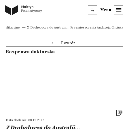
Menu
 habilitacyjne
Z Drohobycza do Australii… Przemieszczenia Andrzeja Chciuka
Powrót
Rozprawa doktorska
Data dodania: 08.12.2017
Z Drohobycza do Australii…