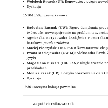
Wojciech Ryczek (UJ)
: Renowacje: o pojęciu nowośc
Dyskusja
15.30-15.50 przerwa kawowa
Radosław Rusnak (UW)
: Figury domykania prz
twórczości: nowe spojrzenie na problem tzw. archi
Agnieszka Borysowska (Książnica Pomorska)
barokowa
poesis artificiosa
Maciej Pieczyński (IBL PAN)
: Nowatorstwo i eks
Iwona Maciejewska (UW-M)
: Aleksandra Pawła 
język)
Magdalena Piskała (IBL PAN)
: Długie trwanie n
przekładach
Monika Pasek (UP)
: Poetyka obrazowania ciała 
Dyskusja
19.30 uroczysta kolacja powitalna
23 października, wtorek