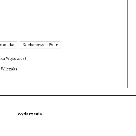
ropolska
Kochanowski Piotr
zka Wójtowicz)
a Wilczak)
Wydarzenia