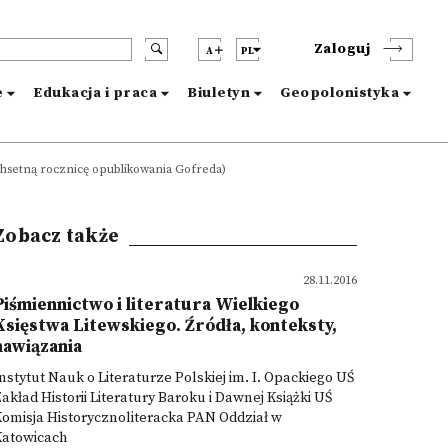
Zaloguj
A
PL
e
Edukacja i praca
Biuletyn
Geopolonistyka
chsetną rocznicę opublikowania Gofreda)
Zobacz także
28.11.2016
Piśmiennictwo i literatura Wielkiego
Księstwa Litewskiego. Źródła, konteksty,
nawiązania
nstytut Nauk o Literaturze Polskiej im. I. Opackiego UŚ
akład Historii Literatury Baroku i Dawnej Książki UŚ
omisja Historycznoliteracka PAN Oddział w
Katowicach