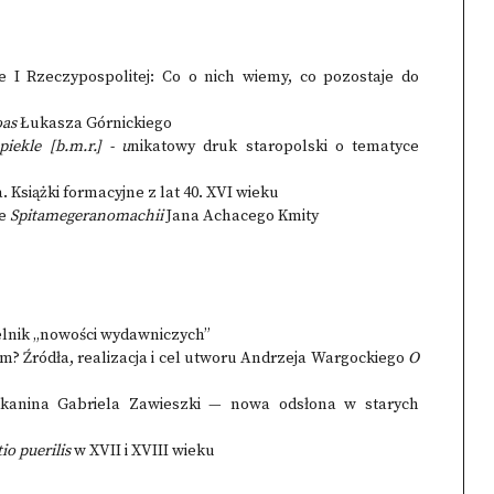
e I Rzeczypospolitej: Co o nich wiemy, co pozostaje do
oas
Łukasza Górnickiego
 piekle
[b.m.r.] - u
nikatowy druk staropolski o tematyce
. Książki formacyjne z lat 40. XVI wieku
ie
Spitamegeranomachii
Jana Achacego Kmity
telnik „nowości wydawniczych”
mym? Źródła, realizacja i cel utworu Andrzeja Wargockiego
O
ikanina Gabriela Zawieszki — nowa odsłona w starych
io puerilis
w XVII i XVIII wieku