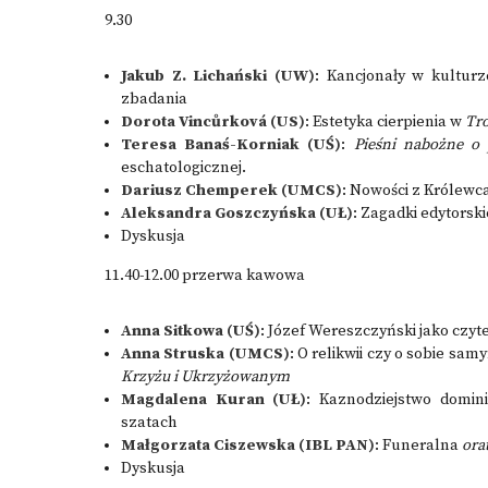
9.30
Jakub Z. Lichański (UW)
: Kancjonały w kulturz
zbadania
Dorota Vincůrková (US)
: Estetyka cierpienia w
Tr
Teresa Banaś-Korniak (UŚ)
:
Pieśni nabożne o
eschatologicznej.
Dariusz Chemperek (UMCS)
: Nowości z Królewca
Aleksandra Goszczyńska (UŁ)
: Zagadki edytorsk
Dyskusja
11.40-12.00 przerwa kawowa
Anna Sitkowa (UŚ)
: Józef Wereszczyński jako czy
Anna Struska (UMCS)
: O relikwii czy o sobie sa
Krzyżu i Ukrzyżowanym
Magdalena Kuran (UŁ)
: Kaznodziejstwo domin
szatach
Małgorzata Ciszewska (IBL PAN)
: Funeralna
orat
Dyskusja