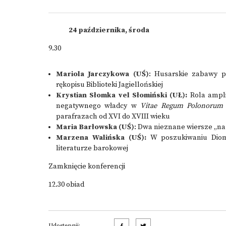
24 października, środa
9.30
Mariola Jarczykowa (UŚ)
: Husarskie zabawy p
rękopisu Biblioteki Jagiellońskiej
Krystian Słomka vel Słomiński (UŁ):
Rola ampl
negatywnego władcy w
Vitae Regum Polonorum
parafrazach od XVI do XVIII wieku
Maria Barłowska (UŚ)
: Dwa nieznane wiersze „na
Marzena Walińska (UŚ):
W poszukiwaniu Diome
literaturze barokowej
Zamknięcie konferencji
12.30 obiad
Udostępnij: