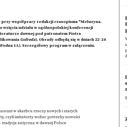
ki przy współpracy redakcji czasopisma "Meluzyna.
o wzięcia udziału w ogólnopolskiej konferencji
p
iteraturze dawnej pod patronatem Piotra
blikowania
Gofreda
). Obrady odbędą się w dniach 22-24
s
. Wodna 1A). Szczegółowy program w załączeniu.
p
d
lonorum
w skarbcu rzeczy nowych i starych
nty, czyli imitatorzy wobec potrzeby nowości
– tradycja antyczna w dawnej Polsce