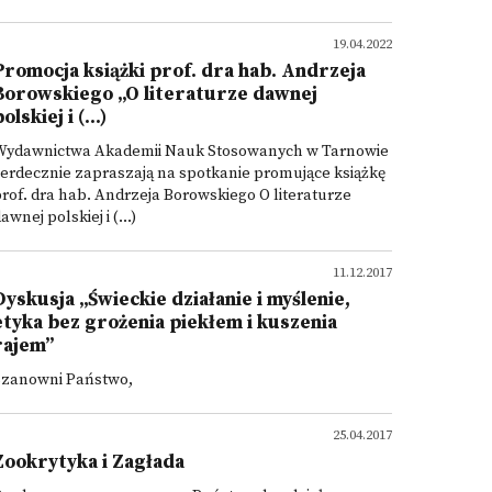
19.04.2022
Promocja książki prof. dra hab. Andrzeja
Borowskiego „O literaturze dawnej
olskiej i (...)
Wydawnictwa Akademii Nauk Stosowanych w Tarnowie
erdecznie zapraszają na spotkanie promujące książkę
rof. dra hab. Andrzeja Borowskiego O literaturze
awnej polskiej i (...)
11.12.2017
Dyskusja „Świeckie działanie i myślenie,
etyka bez grożenia piekłem i kuszenia
rajem”
Szanowni Państwo,
25.04.2017
Zookrytyka i Zagłada