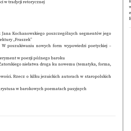
i w tradycji retorycznej
w
e
B
ez Jana Kochanowskiego poszczególnych segmentów jego
tektury „Fraszek”
: W poszukiwaniu nowych form wypowiedzi poetyckiej –
peryment w poezji późnego baroku
Zatorskiego niełatwa droga ku nowemu (tematyka, forma,
owości. Rzecz o kilku jezuickich autorach w staropolskich
Chrystusa w barokowych poematach pasyjnych