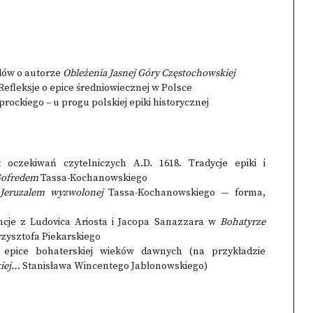
dów o autorze
Obleżenia Jasnej Góry Częstochowskiej
efleksje o epice średniowiecznej w Polsce
rockiego – u progu polskiej epiki historycznej
 oczekiwań czytelniczych A.D. 1618. Tradycje epiki i
ofredem
Tassa-Kochanowskiego
 Jeruzalem wyzwolonej
Tassa-Kochanowskiego — forma,
ncje z Ludovica Ariosta i Jacopa Sanazzara w
Bohatyrze
zysztofa Piekarskiego
epice bohaterskiej wieków dawnych (na przykładzie
kiej…
Stanisława Wincentego Jabłonowskiego)