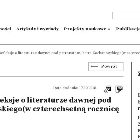
ności
Artykuły i wywiady
Projekty naukowe
Publikacj
efleksje o literaturze dawnej pod patronatem Piotra Kochanowskiego(w cztere
Powrót
Data dodania: 17.10.2018
eksje o literaturze dawnej pod
kiego(w czterechsetną rocznicę
I
Z
K