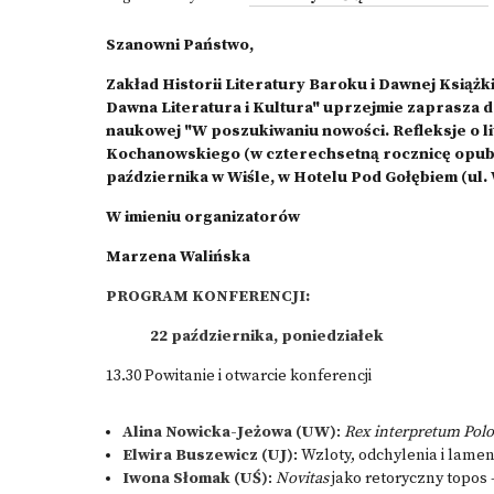
Szanowni Państwo,
Zakład Historii Literatury Baroku i Dawnej Książ
Dawna Literatura i Kultura" uprzejmie zaprasza d
naukowej "W poszukiwaniu nowości. Refleksje o l
Kochanowskiego (w czterechsetną rocznicę opu
października w Wiśle, w Hotelu Pod Gołębiem (ul
W imieniu organizatorów
Marzena Walińska
PROGRAM KONFERENCJI:
22 października, poniedziałek
13.30 Powitanie i otwarcie konferencji
Alina Nowicka-Jeżowa (UW)
:
Rex interpretum Po
Elwira Buszewicz (UJ)
: Wzloty, odchylenia i lame
Iwona Słomak (UŚ)
:
Novitas
jako retoryczny topos 