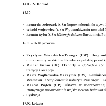
14.00-15.00 obiad
15.30
Renarda Ocieczek (UŚ)
: Dopowiedzenia do wywo
Witold Wojtowicz (US)
: W poszukiwaniu nowości? R
Renata Ryba (UŚ)
:
Historyja żałosna
Bartłomieja Pap
16.30 – 16.40 przerwa
Krystyna Wierzbicka-Trwoga (UW)
: Horyzont
romansów rycerskich w literaturze polskiej przed
G
Michał Kuran (UŁ)
: Ekshorty w
Gofredzie abo
tradycja i recepcja
Marta Wojtkowska-Maksymik (UW)
: Reminisce
strasznym...
i
Supplemencie Bohatyra strasznego...
Kr
Marcin Piątek (UP)
: Oktawa w wierszowanej 
Pamiętnego uprowadzenia wojska z cieśni bukowińs
Dyskusja
19.00. kolacja