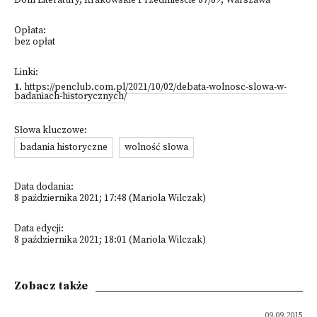
Dom Literatury, Krakowskie Przedmieście 87/89, Warszawa
Opłata:
bez opłat
Linki:
1
.
https://penclub.com.pl/2021/10/02/debata-wolnosc-slowa-w-
badaniach-historycznych/
Słowa kluczowe:
badania historyczne
wolność słowa
Data dodania:
8 października 2021; 17:48 (Mariola Wilczak)
Data edycji:
8 października 2021; 18:01 (Mariola Wilczak)
Zobacz także
09.09.2015