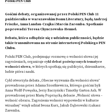
Polski PEN Club
Gośćmi debaty, organizowanej przez Polski PEN Club 11
października w warszawskim Domu Literatury, będą Andrzej
Friszke, Anna Landau-Czajka i Marcin Zaremba. Spotkanie
poprowadzi Teresa Chynczewska-Hennel.
Debata, która odbędzie się z udziałem publiczności, będzie
także transmitowana na stronie internetowej Polskiego PEN
Clubu.
Polski PEN Club, podejmując rozmowę o wolności słowa i jej
zagrożeniach, organizuje
cykl debat poświęconych tematyce
wolności słowa
, w których spotkają się publicyści, dziennikarze,
ludzie pióra i nauki.
Cykl otworzyła debata „Obecne wyzwania dla wolności słowa”
prowadzona przez Adama Szostkiewicza, którego gośćmi byli
Anna Wolff-Powęska, Jerzy Baczyński i Timothy Garton Ash. W
prowadzonej przez Marię Poprzęcką debacie „Wolność słowa –
wolność obrazu. Zagrożenia wolności wypowiedzi w kulturze
wizualnej” wzięli udział Iwona Kurz, Jakub Dąbrowski i Łukasz
Zaremba.