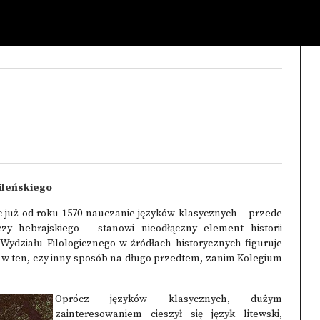
ileńskiego
c już od roku 1570 nauczanie języków klasycznych – przede
czy hebrajskiego – stanowi nieodłączny element historii
ydziału Filologicznego w źródłach historycznych figuruje
ię w ten, czy inny sposób na długo przedtem, zanim Kolegium
Oprócz języków klasycznych, d
użym
zainteresowaniem cieszył się język litewski,