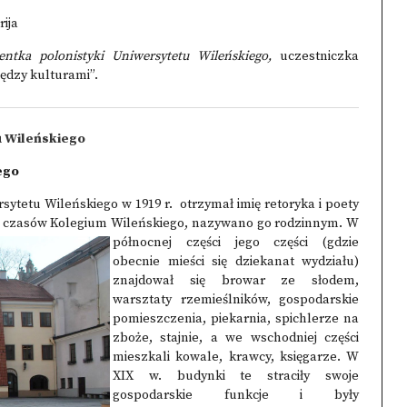
rija
dentka polonistyki
Uniwersytetu Wileńskiego,
uczestniczka
ędzy kulturami”
.
u Wileńskiego
ego
rsytetu Wileńskiego w 1919 r. otrzymał imię retoryka i poety
za czasów Kolegium Wileńskiego, nazywano go rodzinnym. W
północnej części jego części (gdzie
obecnie mieści się dziekanat wydziału)
znajdował się browar ze słodem,
warsztaty rzemieślników, gospodarskie
pomieszczenia, piekarnia, spichlerze na
zboże, stajnie, a we wschodniej części
mieszkali kowale, krawcy, księgarze. W
XIX w. budynki te straciły swoje
gospodarskie funkcje i były