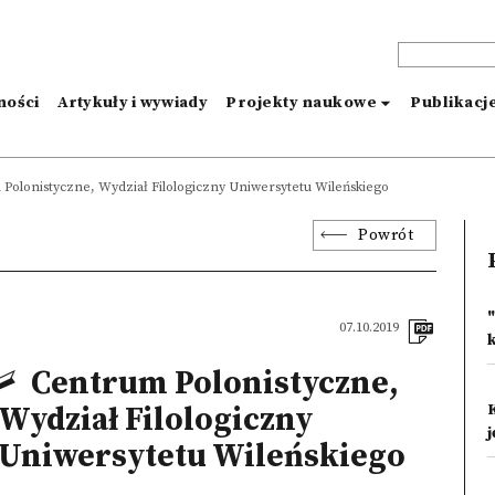
ności
Artykuły i wywiady
Projekty naukowe
Publikacj
Polonistyczne, Wydział Filologiczny Uniwersytetu Wileńskiego
Powrót
07.10.2019
Centrum Polonistyczne,
Wydział Filologiczny
Uniwersytetu Wileńskiego