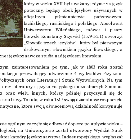
który w wieku XVII był uważany jedynie za język
potoczny, będący obok języków używanych w
oficjalnym piśmiennictwie państwowym:
łacińskiego, rusińskiego i polskiego. Absolwent
Uniwersytetu Wileńskiego, mówca i pisarz
litewski Konstanty Szyrwid (1579-1631) stworzył
„Słownik trzech języków”, który był pierwszym
drukowanym słownikiem języka litewskiego, a
ne i językoznawcze studia nad językiem litewskim.
ększym zainteresowaniem po tym, jak w 1803 roku został
eńskiego przewidujący utworzenie 4 wydziałów: Fizyczno-
litycznych oraz Literatury i Sztuk Wyzwolonych. Na tym
y oraz literatury i języka rosyjskiego uczestniczyli Simonas
 oraz wielu innych, którzy później przyczynili się do
ami Litwy. To tutaj w roku 1817 swoją działalność rozpoczęło
matyczne, które swoją oświeceniową działalność kontynuuje
 sensie ogólnym zaczęły się odbywać dopiero po upływie wieku –
ległości, na Uniwersytecie został utworzony Wydział Nauk
ektor katedry Językoznawstwa Indoeuropejskiego, wygłaszał