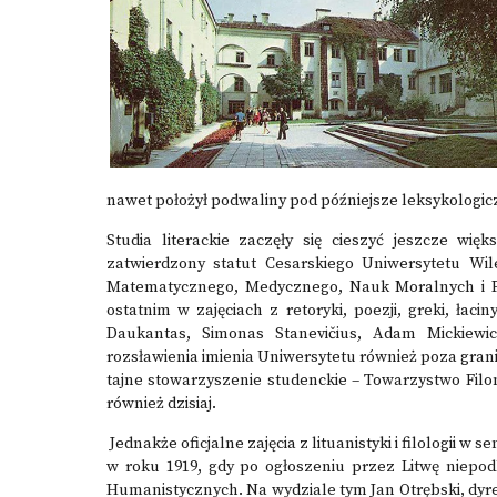
nawet położył podwaliny pod późniejsze leksykologicz
Studia literackie zaczęły się cieszyć jeszcze wi
zatwierdzony statut Cesarskiego Uniwersytetu Wil
Matematycznego, Medycznego, Nauk Moralnych i Po
ostatnim w zajęciach z retoryki, poezji, greki, łacin
Daukantas, Simonas Stanevičius, Adam Mickiewicz
rozsławienia imienia Uniwersytetu również poza granic
tajne stowarzyszenie studenckie – Towarzystwo Filo
również dzisiaj.
Jednakże oficjalne zajęcia z lituanistyki i filologii w
w roku 1919, gdy po ogłoszeniu przez Litwę niepod
Humanistycznych. Na wydziale tym Jan Otrębski, dyr