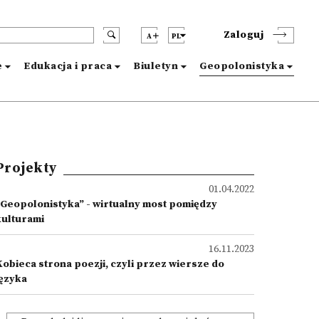
Zaloguj
A
PL
e
Edukacja i praca
Biuletyn
Geopolonistyka
Projekty
01.04.2022
"Geopolonistyka” - wirtualny most pomiędzy
kulturami
16.11.2023
Kobieca strona poezji, czyli przez wiersze do
języka