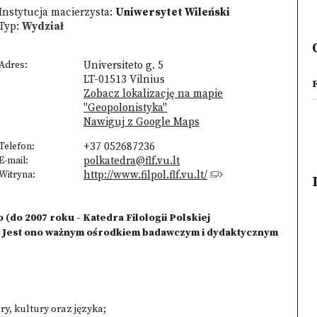
Instytucja macierzysta:
Uniwersytet Wileński
Typ:
Wydział
Adres:
Universiteto g. 5
LT-01513 Vilnius
Zobacz lokalizację na mapie
"Geopolonistyka"
Nawiguj z Google Maps
Telefon:
+37 052687236
E-mail:
polkatedra@flf.vu.lt
Witryna:
http://www.filpol.flf.vu.lt/
do 2007 roku - Katedra Filologii Polskiej
. Jest ono ważnym ośrodkiem badawczym i dydaktycznym
ry, kultury oraz języka;