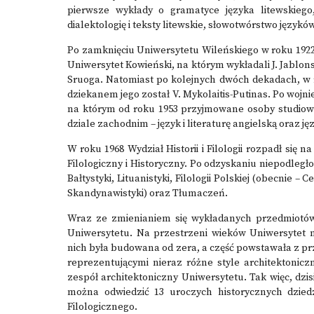
pierwsze wykłady o gramatyce języka litewskiego,
dialektologię i teksty litewskie, słowotwórstwo językó
Po zamknięciu Uniwersytetu Wileńskiego w roku 192
Uniwersytet Kowieński, na którym wykładali J. Jablonsk
Sruoga. Natomiast po kolejnych dwóch dekadach, w 
dziekanem jego został V. Mykolaitis-Putinas. Po wojnie, 
na którym od roku 1953 przyjmowane osoby studiowały j
dziale zachodnim – język i literaturę angielską oraz jęz
W roku 1968 Wydział Historii i Filologii rozpadł się
Filologiczny i Historyczny. Po odzyskaniu niepodległ
Bałtystyki, Lituanistyki, Filologii Polskiej (obecnie
Skandynawistyki) oraz Tłumaczeń.
Wraz ze zmienianiem się wykładanych przedmiotów,
Uniwersytetu. Na przestrzeni wieków Uniwersytet 
nich była budowana od zera, a część powstawała z p
reprezentującymi nieraz różne style architektonic
zespół architektoniczny Uniwersytetu. Tak więc, dz
można odwiedzić 13 uroczych historycznych dzied
Filologicznego.