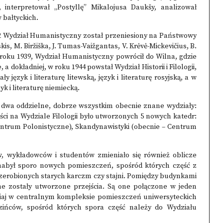
 interpretował „Postyllę” Mikalojusa Daukšy, analizował
w bałtyckich.
2 Wydział Humanistyczny został przeniesiony na Państwowy
is, M. Biržiška, J. Tumas-Vaižgantas, V. Krėvė-Mickevičius, B.
roku 1939, Wydział Humanistyczny powrócił do Wilna, gdzie
a dokładniej, w roku 1944 powstał Wydział Historii i Filologii,
ęzyk i literaturę litewską, język i literaturę rosyjską, a w
yk i literaturę niemiecką.
 na dwa oddzielne, dobrze wszystkim obecnie znane wydziały:
ości na Wydziale Filologii było utworzonych 5 nowych katedr:
 – Centrum Polonistyczne), Skandynawistyki (obecnie – Centrum
 wykładowców i studentów zmieniało się również oblicze
nabył sporo nowych pomieszczeń, spośród których część z
rzerobionych starych karczm czy stajni. Pomiędzy budynkami
zne zostały utworzone przejścia. Są one połączone w jeden
isiaj w centralnym kompleksie pomieszczeń uniwersyteckich
zińców, spośród których spora część należy do Wydziału