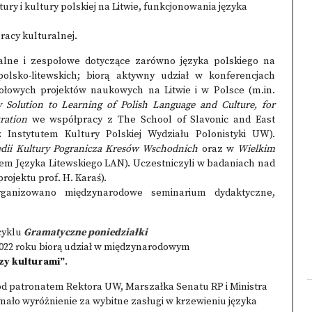
ry i kultury polskiej na Litwie, funkcjonowania języka
racy kulturalnej.
alne i zespołowe dotyczące zarówno języka polskiego na
polsko-litewskich; biorą aktywny udział w konferencjach
połowych projektów naukowych na Litwie i w Polsce (m.in.
 Solution to Learning of Polish Language and Culture, for
ration
we współpracy z The School of Slavonic and East
 Instytutem Kultury Polskiej Wydziału Polonistyki UW).
dii Kultury Pogranicza Kresów Wschodnich
oraz w
Wielkim
em Języka Litewskiego LAN). Uczestniczyli w badaniach nad
rojektu prof. H. Karaś).
rganizowano międzynarodowe seminarium dydaktyczne,
 cyklu
Gramatyczne poniedziałki
2022 roku biorą udział w międzynarodowym
zy kulturami”
.
od patronatem Rektora UW, Marszałka Senatu RP i Ministra
ało wyróżnienie za wybitne zasługi w krzewieniu języka