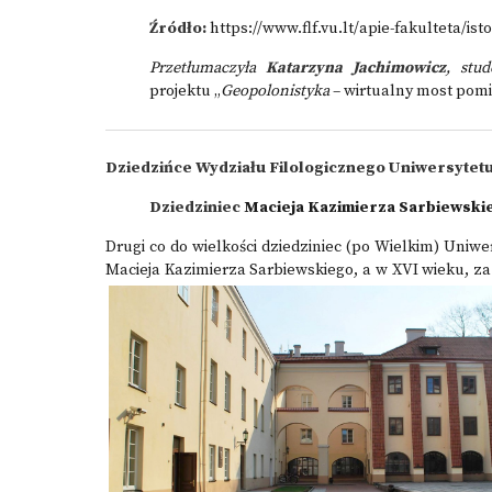
Źródło:
https://www.flf.vu.lt/apie-fakulteta/isto
Przetłumaczyła
Katarzyna Jachimowicz
, stu
projektu
„
Geopolonistyka
– wirtualny most pomi
Dziedzińce Wydziału Filologicznego Uniwersytet
Dziedziniec
Macieja Kazimierza Sarbiewski
Drugi co do wielkości dziedziniec (po Wielkim) Uniwe
Macieja Kazimierza Sarbiewskiego, a w XVI wieku, 