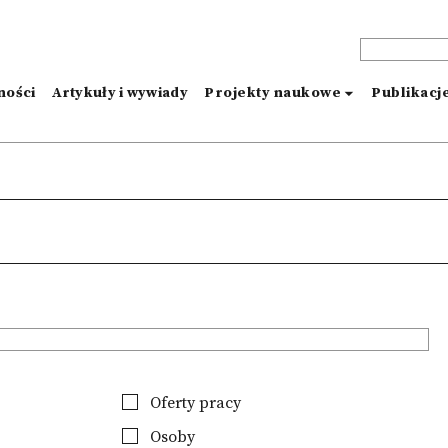
ności
Artykuły i wywiady
Projekty naukowe
Publikacj
Oferty pracy
Osoby