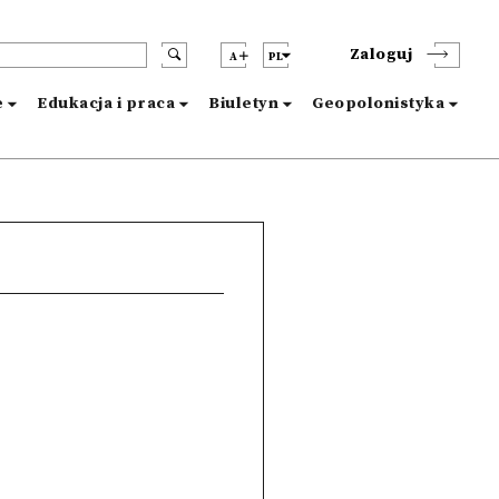
Zaloguj
A
PL
e
Edukacja i praca
Biuletyn
Geopolonistyka