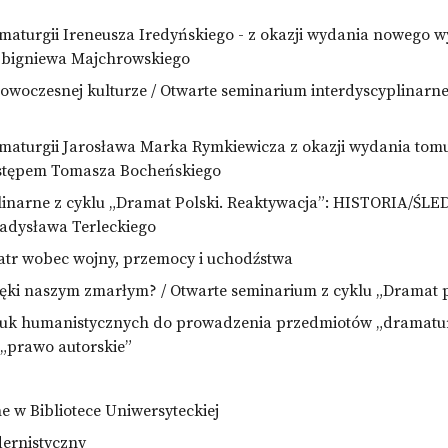
aturgii Ireneusza Iredyńskiego - z okazji wydania nowego wy
Zbigniewa Majchrowskiego
nowoczesnej kulturze / Otwarte seminarium interdyscyplinarne
maturgii Jarosława Marka Rymkiewicza z okazji wydania tom
wstępem Tomasza Bocheńskiego
linarne z cyklu „Dramat Polski. Reaktywacja”: HISTORIA/
adysława Terleckiego
atr wobec wojny, przemocy i uchodźstwa
ięki naszym zmarłym? / Otwarte seminarium z cyklu „Dramat p
uk humanistycznych do prowadzenia przedmiotów „dramaturgia 
, „prawo autorskie”
 w Bibliotece Uniwersyteckiej
dernistyczny