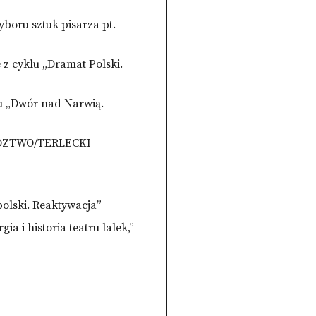
boru sztuk pisarza pt.
 z cyklu „Dramat Polski.
u „Dwór nad Narwią.
ŚLEDZTWO/TERLECKI
olski. Reaktywacja”
i historia teatru lalek,”