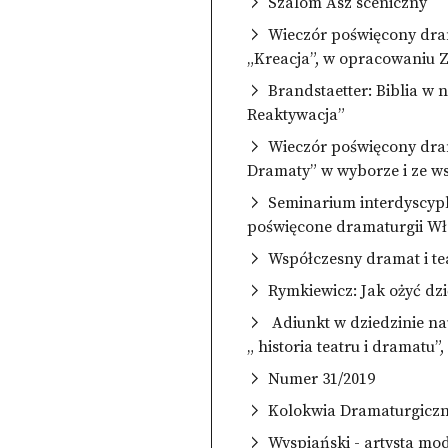
Szalom Asz sceniczny
Wieczór poświęcony dram
„Kreacja”, w opracowaniu 
Brandstaetter: Biblia w 
Reaktywacja”
Wieczór poświęcony dra
Dramaty” w wyborze i ze 
Seminarium interdyscyp
poświęcone dramaturgii Wł
Współczesny dramat i te
Rymkiewicz: Jak ożyć dz
Adiunkt w dziedzinie na
„ historia teatru i dramatu”
Numer 31/2019
Kolokwia Dramaturgiczne
Wyspiański - artysta mo