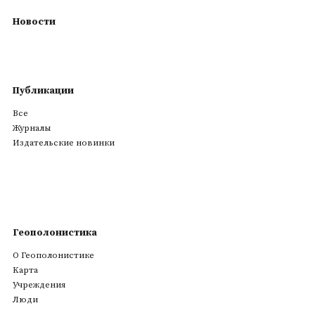
Новости
Публикации
Все
Журналы
Издательские новинки
Геополонистика
О Геополонистике
Kарта
Учреждения
Люди