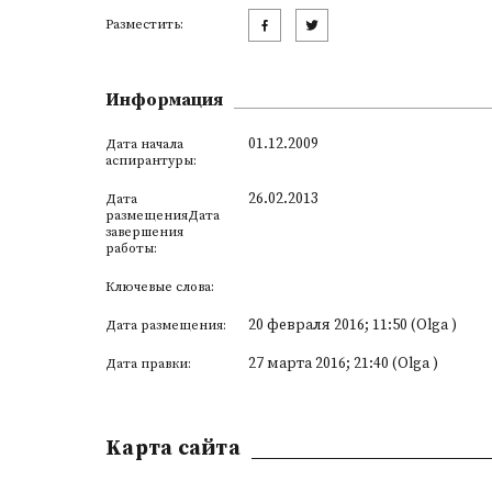
Разместить:
Информация
01.12.2009
Дата начала
аспирантуры:
26.02.2013
Дата
размещенияДата
завершения
работы:
Ключевые слова:
20 февраля 2016; 11:50 (Olga )
Дата размещения:
27 марта 2016; 21:40 (Olga )
Дата правки:
Kарта сайта