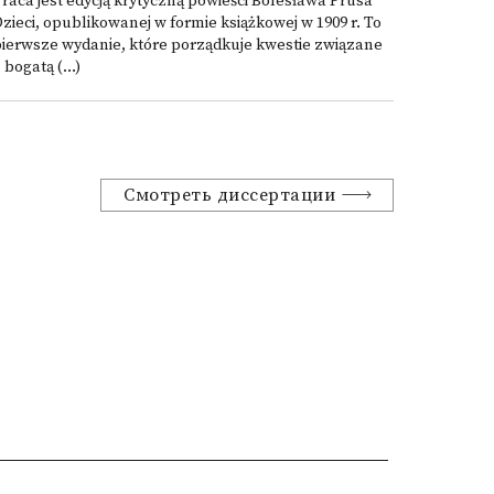
raca jest edycją krytyczną powieści Bolesława Prusa
zieci, opublikowanej w formie książkowej w 1909 r. To
ierwsze wydanie, które porządkuje kwestie związane
 bogatą (...)
Смотреть диссертации