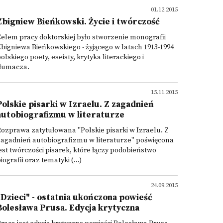
01.12.2015
Zbigniew Bieńkowski. Życie i twórczość
elem pracy doktorskiej było stworzenie monografii
bigniewa Bieńkowskiego - żyjącego w latach 1913-1994
olskiego poety, eseisty, krytyka literackiego i
tłumacza.
15.11.2015
Polskie pisarki w Izraelu. Z zagadnień
autobiografizmu w literaturze
ozprawa zatytułowana "Polskie pisarki w Izraelu. Z
agadnień autobiografizmu w literaturze" poświęcona
est twórczości pisarek, które łączy podobieństwo
iografii oraz tematyki (...)
24.09.2015
"Dzieci" - ostatnia ukończona powieść
Bolesława Prusa. Edycja krytyczna