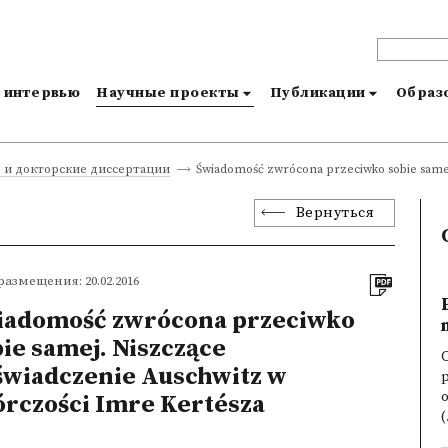
и интервью
Научные проекты
Публикации
Образо
Świadomość zwrócona przeciwko sobie samej
 и докторские диссертации
Вернуться
размещения: 20.02.2016
iadomość zwrócona przeciwko
ie samej. Niszczące
świadczenie Auschwitz w
p
o
órczości Imre Kertésza
(