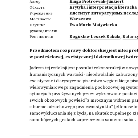
Kinga Piotrowiak-Junkiert
Автор:
Krytyka i interpretacja literacka
Область:
Институт литературных иссле
Учреждение:
Warszawa
Местность:
Ewa Maria Matywiecka
Научные
руководители:
Bogusław Leszek Bakuła
,
Katarz
Рецензенты:
Przedmiotem rozprawy doktorskiej jest interpret
w powieściowej, eseistycznej i dziennikowej twór
Jądrem tej refleksji jest postulat rekonstrukcji w no
humanistycznych wartości - nieodwołalnie zaburzony
eseistyczne i diarystyczne pisarstwo węgierskiego pi
wielowymiarowego zagadnienia poobozowej egzystencja
sytuacjach przeżywanych przez wykreowane postaci 
swoich obozowych powieści"z mrocznym widmem pami
istnienie odruchowego przeciwinstynktu" [ellenöszt
samowykluczania się z życia, na skutek zupełnego z(a
samobójczych gestach zaprzeczenia samemu sobie.