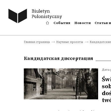
События
Новости
Статьи 
Главная страница
Научные проекты
Кандидатские
Кандидатская диссертация
Дата 
Św
sob
do
tw