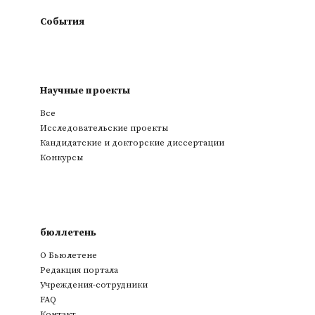
События
Научные проекты
Все
Исследовательские проекты
Кандидатские и докторские диссертации
Конкурсы
бюллетень
О Бьюлетене
Редакция портала
Учреждения-сотрудники
FAQ
Контакт