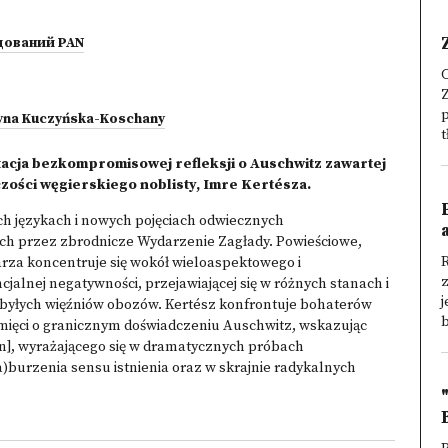
дований PAN
C
Z
p
yna Kuczyńska-Koschany
acja bezkompromisowej refleksji o Auschwitz zawartej
czości węgierskiego noblisty, Imre Kertésza.
wych językach i nowych pojęciach odwiecznych
ch przez zbrodnicze Wydarzenie Zagłady. Powieściowe,
R
sarza koncentruje się wokół wieloaspektowego i
z
lnej negatywności, przejawiającej się w różnych stanach i
j
byłych więźniów obozów. Kertész konfrontuje bohaterów
b
ęci o granicznym doświadczeniu Auschwitz, wskazując
ön], wyrażającego się w dramatycznych próbach
)burzenia sensu istnienia oraz w skrajnie radykalnych