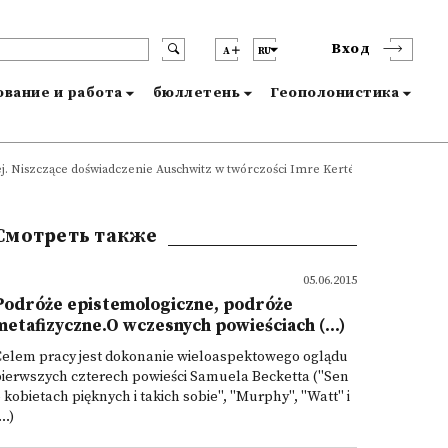
Вход
A
RU
вание и работа
бюллетень
Геополонистика
. Niszczące doświadczenie Auschwitz w twórczości Imre Kertésza
Смотреть также
05.06.2015
Podróże epistemologiczne, podróże
metafizyczne.O wczesnych powieściach (...)
Celem pracy jest dokonanie wieloaspektowego oglądu
ierwszych czterech powieści Samuela Becketta ("Sen
 kobietach pięknych i takich sobie", "Murphy", "Watt" i
...)