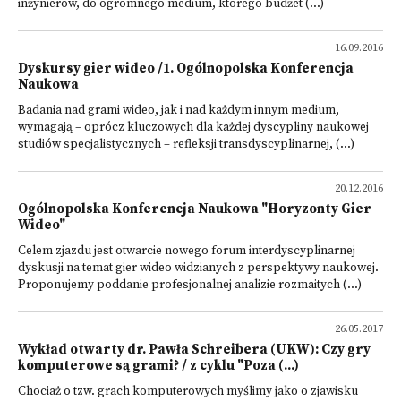
inżynierów, do ogromnego medium, którego budżet (...)
16.09.2016
Dyskursy gier wideo /1. Ogólnopolska Konferencja
Naukowa
Badania nad grami wideo, jak i nad każdym innym medium,
wymagają – oprócz kluczowych dla każdej dyscypliny naukowej
studiów specjalistycznych – refleksji transdyscyplinarnej, (...)
20.12.2016
Ogólnopolska Konferencja Naukowa "Horyzonty Gier
Wideo"
Celem zjazdu jest otwarcie nowego forum interdyscyplinarnej
dyskusji na temat gier wideo widzianych z perspektywy naukowej.
Proponujemy poddanie profesjonalnej analizie rozmaitych (...)
26.05.2017
Wykład otwarty dr. Pawła Schreibera (UKW): Czy gry
komputerowe są grami? / z cyklu "Poza (...)
Chociaż o tzw. grach komputerowych myślimy jako o zjawisku