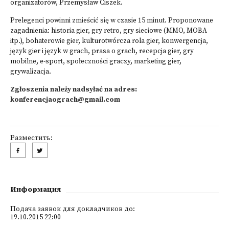
organizatorów, Przemysław Ciszek.
Prelegenci powinni zmieścić się w czasie 15 minut. Proponowane
zagadnienia: historia gier, gry retro, gry sieciowe (MMO, MOBA
itp.), bohaterowie gier, kulturotwórcza rola gier, konwergencja,
język gier i język w grach, prasa o grach, recepcja gier, gry
mobilne, e-sport, społeczności graczy, marketing gier,
grywalizacja.
Zgłoszenia należy nadsyłać na adres:
konferencjaograch@gmail.com
Разместить:
Информация
Подача заявок для докладчиков до:
19.10.2015 22:00