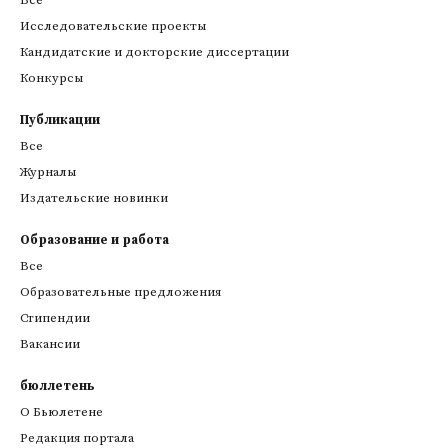
Все
Исследовательские проекты
Кандидатские и докторские диссертации
Конкурсы
Публикации
Все
Журналы
Издательские новинки
Образование и работа
Все
Образовательные предложения
Стипендии
Вакансии
бюллетень
О Бьюлетене
Редакция портала