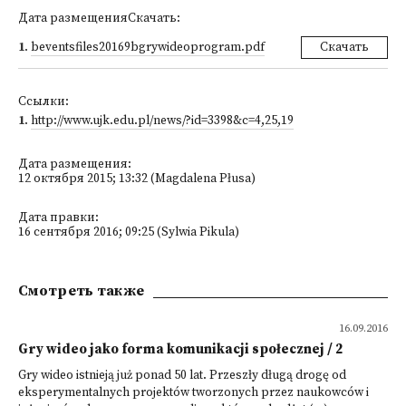
Дата размещенияСкачать:
1
.
beventsfiles20169bgrywideoprogram.pdf
Скачать
Ссылки:
1
.
http://www.ujk.edu.pl/news/?id=3398&c=4,25,19
Дата размещения:
12 октября 2015; 13:32 (Magdalena Płusa)
Дата правки:
16 сентября 2016; 09:25 (Sylwia Pikula)
Смотреть также
16.09.2016
Gry wideo jako forma komunikacji społecznej / 2
Gry wideo istnieją już ponad 50 lat. Przeszły długą drogę od
eksperymentalnych projektów tworzonych przez naukowców i