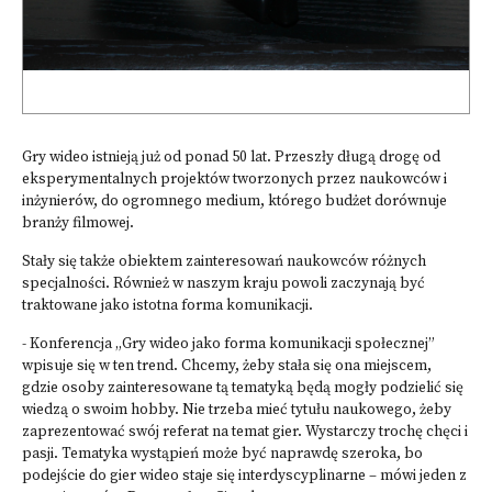
Gry wideo istnieją już od ponad 50 lat. Przeszły długą drogę od
eksperymentalnych projektów tworzonych przez naukowców i
inżynierów, do ogromnego medium, którego budżet dorównuje
branży filmowej.
Stały się także obiektem zainteresowań naukowców różnych
specjalności. Również w naszym kraju powoli zaczynają być
traktowane jako istotna forma komunikacji.
- Konferencja „Gry wideo jako forma komunikacji społecznej”
wpisuje się w ten trend. Chcemy, żeby stała się ona miejscem,
gdzie osoby zainteresowane tą tematyką będą mogły podzielić się
wiedzą o swoim hobby. Nie trzeba mieć tytułu naukowego, żeby
zaprezentować swój referat na temat gier. Wystarczy trochę chęci i
pasji. Tematyka wystąpień może być naprawdę szeroka, bo
podejście do gier wideo staje się interdyscyplinarne – mówi jeden z