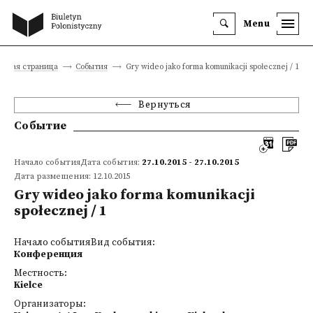
Menu
авная страница
События
Gry wideo jako forma komunikacji społecznej / 1
Вернуться
Событие
Начало событияДата события:
27.10.2015 - 27.10.2015
Дата размещения: 12.10.2015
Gry wideo jako forma komunikacji
społecznej / 1
Начало событияВид события:
Конференция
Местность:
Kielce
Организаторы: