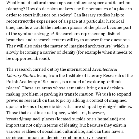
What kind of cultural meanings can influence space and its urban
planning? How do decision makers use the semantics of a place in
order to exert influence on society? Can literary studies help to
reconstruct the experience of a space at a particular historical
time, and how could the metamorphosis of the place become part
of the symbolic struggle? Researchers representing distinct
branches and research centers will try to answer these questions.
They will also raise the matter of ‘imagined architecture’, which is
slowly becoming a carrier of identity (for example when it needs to
be supported abroad).
The research carried out by the international
Architectural
Literary Studies
team, from the Institute of Literary Research of the
Polish Academy of Sciences, is a model of exploring ‘difficult
places’. These are areas whose semantics bring on a decision-
making problem regarding its transformation. We wish to expand
previous research on this topic by adding a context of imagined
space in terms of specific ideas that are shaped by émigré milieus.
Those that exist in actual space, which are, however,
‘created/imagined’ places (located outside one’s homeland) are
important not only in terms of identity, but because they exist in
various realities of social and cultural life, and can thus have a
significant impact on defining contemporary research