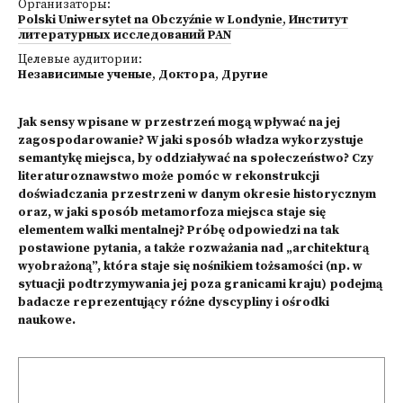
Организаторы:
Polski Uniwersytet na Obczyźnie w Londynie
,
Институт
литературных исследований PAN
Целевые аудитории:
Независимые ученые
,
Доктора
,
Другие
Jak sensy wpisane w przestrzeń mogą wpływać na jej
zagospodarowanie? W jaki sposób władza wykorzystuje
semantykę miejsca, by oddziaływać na społeczeństwo? Czy
literaturoznawstwo może pomóc w rekonstrukcji
doświadczania przestrzeni w danym okresie historycznym
oraz, w jaki sposób metamorfoza miejsca staje się
elementem walki mentalnej? Próbę odpowiedzi na tak
postawione pytania, a także rozważania nad „architekturą
wyobrażoną”, która staje się nośnikiem tożsamości (np. w
sytuacji podtrzymywania jej poza granicami kraju) podejmą
badacze reprezentujący różne dyscypliny i ośrodki
naukowe.