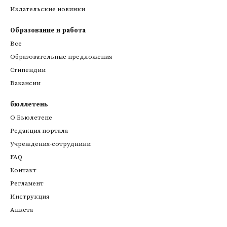
Издательские новинки
Образование и работа
Все
Образовательные предложения
Стипендии
Вакансии
бюллетень
О Бьюлетене
Редакция портала
Учреждения-сотрудники
FAQ
Контакт
Регламент
Инструкция
Анкета