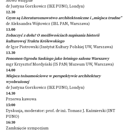
Słowo wstępne
dr Justyna Gorzkowicz (IKE PUNO, Londyn)
12.30
Czym są Literaturoznawstwo architektoniczne i „miejsca trudne”
dr Aleksandra Wójtowicz (IBL PAN, Warszawa)
13.00
Zobaczyć z dołu? O możliwościach napisania historii
kulturowej Traktu Królewskiego
dr Igor Piotrowski (Instytut Kultury Polskiej UW, Warszawa)
13.30
Fenomen Ogrodu Saskiego jako letniego salonu Warszawy
mgr Krzysztof Mordyński (IS PAN/ Muzeum UW, Warszawa)
14.00
Miejsca tożsamościowe w perspektywie architektury
wyobrażonej
dr Justyna Gorzkowicz (IKE PUNO, Londyn)
14.30
Przerwa kawowa
15:00
Dyskusja, moderator: prof. dr inż. Tomasz J. Kaźmierski (INT
PUNO)
16:30
Zamknięcie sympozjum