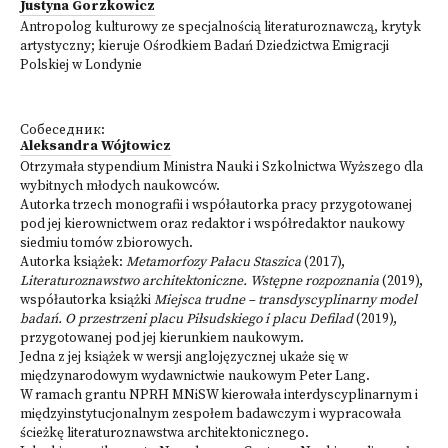
Justyna Gorzkowicz
Antropolog kulturowy ze specjalnością literaturoznawczą, krytyk
artystyczny; kieruje Ośrodkiem Badań Dziedzictwa Emigracji
Polskiej w Londynie
Собеседник:
Aleksandra Wójtowicz
Otrzymała stypendium Ministra Nauki i Szkolnictwa Wyższego dla
wybitnych młodych naukowców.
Autorka trzech monografii i współautorka pracy przygotowanej
pod jej kierownictwem oraz redaktor i współredaktor naukowy
siedmiu tomów zbiorowych.
Autorka książek:
Metamorfozy Pałacu Staszica
(2017),
Literaturoznaw­stwo architektoniczne. Wstępne rozpoznania
(2019),
współautorka książki
Miejsca trudne – transdyscyplinarny model
badań. O przestrzeni pla­cu Piłsudskiego i placu Defilad
(2019),
przygotowanej pod jej kierunkiem naukowym.
Jedna z jej książek w wersji anglojęzycznej ukaże się w
międzynarodowym wydawnictwie naukowym Peter Lang.
W ramach grantu NPRH MNiSW kierowała interdyscyplinarnym i
międzyinstytucjonalnym zespołem badawczym i wypracowała
ścieżkę literaturoznawstwa architektonicznego.