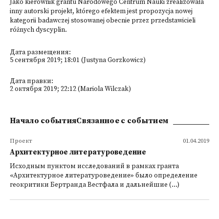
Jako kierownik grantu Narodowego Centrum Nauki zrealizowała
inny autorski projekt, którego efektem jest propozycja nowej
kategorii badawczej stosowanej obecnie przez przedstawicieli
różnych dyscyplin.
Дата размещения:
5 сентября 2019; 18:01 (Justyna Gorzkowicz)
Дата правки:
2 октября 2019; 22:12 (Mariola Wilczak)
Начало событияСвязанное с событием
Проект
01.04.2019
Архитектурное литературоведение
Исходным пунктом исследований в рамках гранта
«Архитектурное литературoведение» было определение
геокритики Бертранда Вестфала и дальнейшие (...)