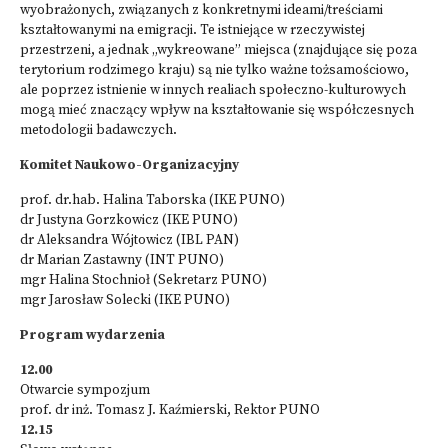
wyobrażonych, związanych z konkretnymi ideami/treściami
kształtowanymi na emigracji. Te istniejące w rzeczywistej
przestrzeni, a jednak „wykreowane” miejsca (znajdujące się poza
terytorium rodzimego kraju) są nie tylko ważne tożsamościowo,
ale poprzez istnienie w innych realiach społeczno-kulturowych
mogą mieć znaczący wpływ na kształtowanie się współczesnych
metodologii badawczych.
Komitet Naukowo-Organizacyjny
prof. dr.hab. Halina Taborska (IKE PUNO)
dr Justyna Gorzkowicz (IKE PUNO)
dr Aleksandra Wójtowicz (IBL PAN)
dr Marian Zastawny (INT PUNO)
mgr Halina Stochnioł (Sekretarz PUNO)
mgr Jarosław Solecki (IKE PUNO)
Program wydarzenia
12.00
Otwarcie sympozjum
prof. dr inż. Tomasz J. Kaźmierski, Rektor PUNO
12.15