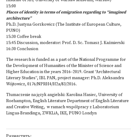
Institute of Art/ University of Warsaw Museum, Warsaw)
15:00
Places of identity in terms of emigration regarding to “imagined
architecture”
Ph.D. Justyna Gorzkowicz (The Institute of European Culture,
PUNO)
15:30 Coffee break
15:45 Discussion, moderator: Prof. D. Sc. Tomasz J. Kaźmierski
16:30 Conclusion
The research is funded as a part of the National Programme for
the Development of Humanities of the Minister of Science and
Higher Education in the years 2016–2019. Grant “Architectural
Literary Studies”, IBL PAN, project manager: Ph.D. Aleksandra
Wójtowicz, 0176/NPRH4/H2a/83/2016.
Tłumaczenie na język angielski: Karolina Hasiec, University of
Roehampton, English Literature Department of English Literature
and Creative Writing, w ramach współpracy z Laboratorium
Lingua-Brandingu, ZWKLiA, IKE, PUNO Londyn
Разместить: