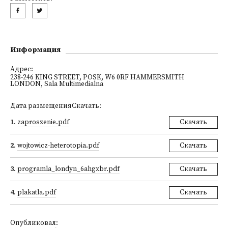
Информация
Адрес:
238-246 KING STREET, POSK, W6 0RF HAMMERSMITH
LONDON, Sala Multimedialna
Дата размещенияСкачать:
1
.
zaproszenie.pdf
Скачать
2
.
wojtowicz-heterotopia.pdf
Скачать
3
.
programla_londyn_6ahgxbr.pdf
Скачать
4
.
plakatla.pdf
Скачать
Опубликовал: