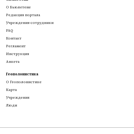
О Бьюлетене
Редакция портала
Учреждения-сотрудники
FAQ
Контакт
Регламент
Инструкция
Анкета
Геополонистика
О Геополонистике
Kарта
Учреждения
Люди