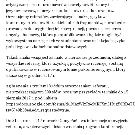
artystycznej – literaturoznawców, teoretyków literatury i
językoznawców, nauczycieli polonistów oraz doktorantów.
Oczekujemy referatów, zawierających analizę językową
konkretnych tekstów literackich lub ich fragmentów, która będzie
prowadziła do oryginalnej ich interpretacji, poruszającej serca i
umysły słuchaczy, i która po opublikowaniu będzie mogła być
wykorzystana na zajęciach ze studentami oraz na lekcjach języka
polskiego w szkołach ponadpodstawowych.
Takich analiz wciąż jest za mało w literaturze przedmiotu, dlatego
wszystkie referaty, które uzyskają pozytywne recenzje, zostaną
opublikowane w recenzowanym tomie pokonferencyjnym, który
ukaże się w grudniu 2017 r.
Zgłoszenia
z tytułem i krótkim streszczeniem referatu,
nieprzekraczającym 300 słów, prosimy przysyłać w terminie do 15
sierpnia 2017 r. pod linkiem
https://docs.google.com/forms/d/1MazWJzR6cMKF5m3HugY0RDeT
ts=5940b38e&edit_requested=true
.
Do 31 sierpnia 2017 r. przekażemy Państwu informację o przyjęciu
referatu, a w pierwszych dniach września program konferencji.