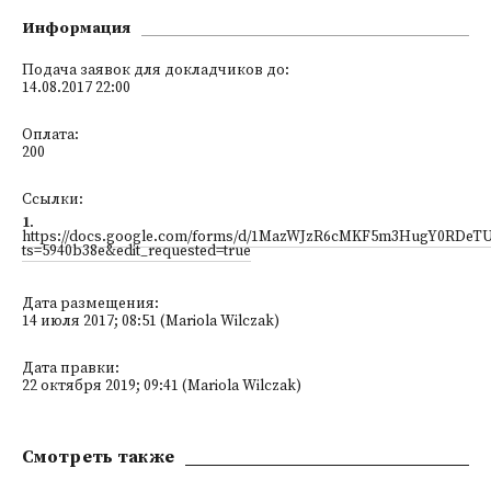
Информация
Подача заявок для докладчиков до:
14.08.2017 22:00
Оплата:
200
Ссылки:
1
.
https://docs.google.com/forms/d/1MazWJzR6cMKF5m3HugY0RDeT
ts=5940b38e&edit_requested=true
Дата размещения:
14 июля 2017; 08:51 (Mariola Wilczak)
Дата правки:
22 октября 2019; 09:41 (Mariola Wilczak)
Смотреть также