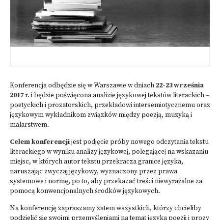
Konferencja odbędzie się w Warszawie w dniach
22-23 września
2017
r. i będzie poświęcona analizie językowej tekstów literackich –
poetyckich i prozatorskich, przekładowi intersemiotycznemu oraz
językowym wykładnikom związków między poezją, muzyką i
malarstwem.
Celem konferencji
jest podjęcie próby nowego odczytania tekstu
literackiego w wyniku analizy językowej, polegającej na wskazaniu
miejsc, w których autor tekstu przekracza granice języka,
naruszając zwyczaj językowy, wyznaczony przez prawa
systemowe i normę, po to, aby przekazać treści niewyrażalne za
pomocą konwencjonalnych środków językowych.
Na konferencję zapraszamy zatem wszystkich, którzy chcieliby
podzielić się swoimi przemyśleniami na temat języka poezji i prozy