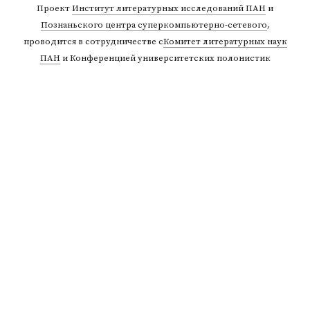
Проект
Институт литературных исследований ПАН
и
Познаньского центра суперкомпьютерно-сетевого
,
проводится в сотрудничестве с
Комитет литературных наук
ПАН
и Конференцией университетских полонистик