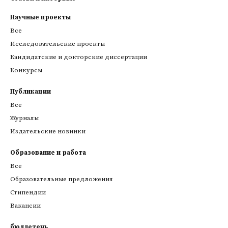
Научные проекты
Все
Исследовательские проекты
Кандидатские и докторские диссертации
Конкурсы
Публикации
Все
Журналы
Издательские новинки
Образование и работа
Все
Образовательные предложения
Стипендии
Вакансии
бюллетень