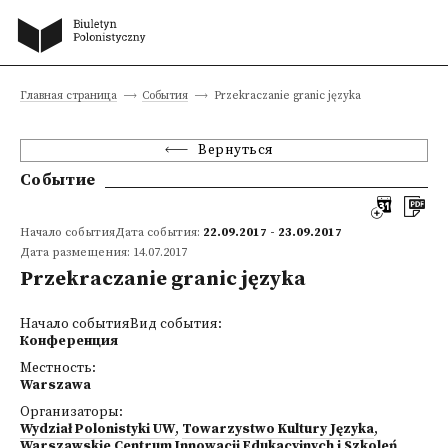
Главная страница
События
Przekraczanie granic języka
Вернуться
Событие
Начало событияДата события:
22.09.2017 - 23.09.2017
Дата размещения: 14.07.2017
Przekraczanie granic języka
Начало событияВид события:
Конференция
Местность:
Warszawa
Организаторы:
Wydział Polonistyki UW
,
Towarzystwo Kultury Języka
,
Warszawskie Centrum Innowacji Edukacyjnych i Szkoleń
,