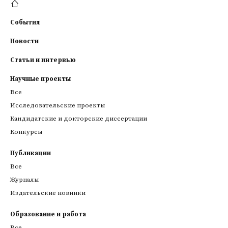
События
Новости
Статьи и интервью
Научные проекты
Все
Исследовательские проекты
Кандидатские и докторские диссертации
Конкурсы
Публикации
Все
Журналы
Издательские новинки
Образование и работа
Все