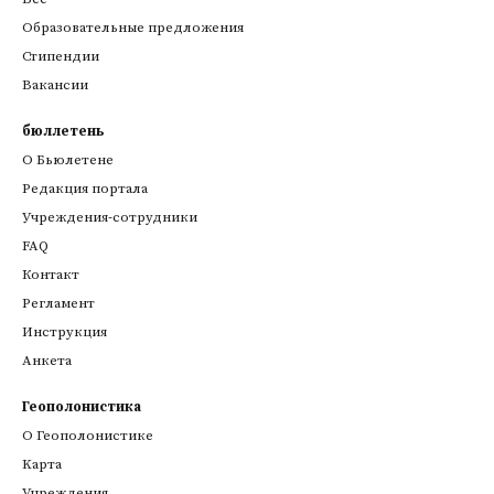
Образовательные предложения
Стипендии
Вакансии
бюллетень
О Бьюлетене
Редакция портала
Учреждения-сотрудники
FAQ
Контакт
Регламент
Инструкция
Анкета
Геополонистика
О Геополонистике
Kарта
Учреждения