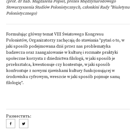
(prof. dr hab. Magdalena Popiel, prezes Międzynarodowego
Stowarzyszenia Studiów Polonistycznych, członkini Rady "Biuletynu
Polonistycznego)
Formułując główny temat VIII Światowego Kongresu
Polonistów, Organizatorzy zachęcają do stawiania "pytań o to, w
jaki sposób podejmowana dziś przez nas problematyka
badawcza oraz zaangażowanie w kulturę i rozmaite praktyki
społeczne korzysta z dziedzictwa filologii, w jaki sposób je
przekształca, kwestionuje czy kontestuje, w jaki sposób
konfrontuje z nowymi zjawiskami kultury funkcjonującej w
środowisku cyfrowym, wreszcie w jaki sposób pojmuje samą
filologię".
Разместить: